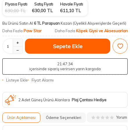
Piyasa Fiyatı
Satış Fiyatı
Havale Fiyatı
630,00
TL
630,00
TL
611,10
TL
Bu Ürünü Satın Al
6 TL Parapuan
Kazan
(Üyelikli Alışverişlerde Geçerli)
Paw Star
Köpek Giysi ve Aksesuarları
Daha Fazla
Daha Fazla
Sepete Ekle
21
:47
:33
içerisinde sipariş verirsen yarın kargoda
Listeye Ekle
Fiyat Alarmı
2 Adet Güneş Ürünü Alanlara
Plaj Çantası Hediye
Yorum
Ürün Açıklaması
Ödeme Seçenekleri