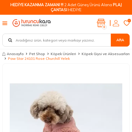
HEDİYE KAZANMA ZAMANI !!!
2 Adet Güneş Ürünü Alana
PLAJ
ÇANTASI
HEDİYE
0
0
ARA
Anasayfa
Pet Shop
Köpek Ürünleri
Köpek Giysi ve Aksesuarları
Paw Star 24101 Rose Churchill Yelek