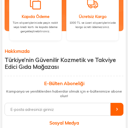
Kapıda Ödeme
Ücretsiz Kargo
Tüm alışverişlerinizde peşin nakit
1000 TL ve üzeri alışverişlerinizde
veya kredi kartı ile kapıda ödeme
kargo ücreti ödemezsiniz.
gerçekleştirebilirsiniz.
Hakkımızda
Türkiye’nin Güvenilir Kozmetik ve Takviye
Edici Gıda Mağazası
Güzellik, sağlık ve iyi hissetmek herkesin hakkı! Biz de bu vizyonla, hem
kişisel bakım hem de takviye edici gıda ürünlerini sizlerle
E-Bülten Aboneliği
buluşturuyoruz. Artık mağaza mağaza dolaşmanıza gerek yok;
Kampanya ve yeniliklerden haberdar olmak için e-bültenimize abone
ihtiyacınız olan her şeyi tek bir çatı altında topluyor ve kapınıza kadar
olun!
güvenle ulaştırıyoruz.
%100 orijinal kozmetik ve sağlık ürünleriyle güzelliğinizi tamamlayabilir,
vücudunuzu desteklemek için güvenilir takviye edici gıdalara
ulaşabilirsiniz. Cilt bakımından saç bakımına, makyajdan vitamin ve
Sosyal Medya
minerallere kadar binlerce ürünü uygun fiyat ve hızlı kargo avantajıyla