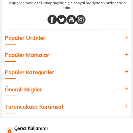
sunuyoruz.
Takipçilerimize özel kampanyalar için sosyal medyadan bizleri takip
edin.
Müşteri memnuniyetini ön planda tutarak, en kaliteli markaları sizlerle
buluşturuyor ve online alışveriş deneyiminizi en iyi hale getiriyoruz.
Sağlık, güzellik ve iyi yaşam için aradığınız her şey burada!
Siz de kendinizi yenilemek, sağlığınızı desteklemek ve güzelliğinize
Popüler Ürünler
değer katmak için bize katılın!
Popüler Markalar
Popüler Kategoriler
Önemli Bilgiler
Turuncukasa Kurumsal
Hızlı Erişim
Çerez Kullanımı