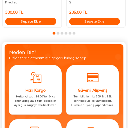
Kıyafet
S
300,00
TL
205,00
TL
Sepete Ekle
Sepete Ekle
Neden Biz?
Bizleri tercih etmeniz için geçerli birkaç sebep.
Hızlı Kargo
Güvenli Alışveriş
Hafta içi saat 14:00’ten önce
Tüm bilgileriniz 256 Bit SSL
oluşturduğunuz tüm siparişler
sertifikasıyla korunmaktadır.
aynı gün kargoya verilmektedir.
Güvenle alışveriş yapabilirsiniz.