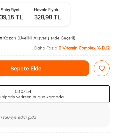
Satış Fiyatı
Havale Fiyatı
39,15
TL
328,98
TL
n
Kazan
(Üyelikli Alışverişlerde Geçerli)
Daha Fazla
B Vitamin Complex % B12
Sepete Ekle
08
:07
:52
de sipariş verirsen bugün kargoda
 takviye edici gıda