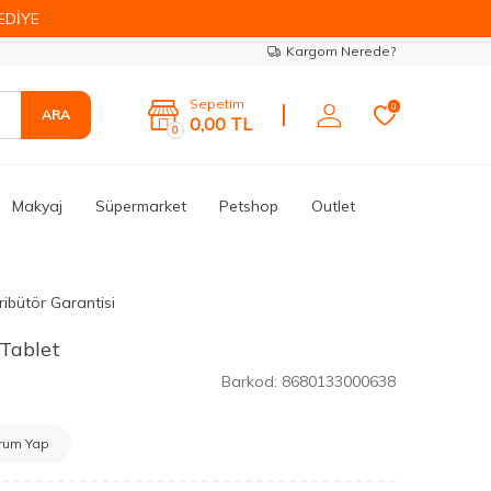
EDİYE
Kargom Nerede?
Sepetim
0
ARA
0,00
TL
0
Makyaj
Süpermarket
Petshop
Outlet
ribütör Garantisi
Tablet
Barkod:
8680133000638
rum Yap