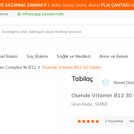
YE KAZANMA ZAMANI !!!
2 Adet Güneş Ürünü Alana
PLAJ ÇANTASI
H
rimiz
Whatsapp Destek Hattı
isel Bakım
Saç Bakımı
Sağlık ve Medikal
Anne ve Bebek
min Complex % B12
Osende Vitamin B12 30 Tablet
Tabilaç
Resmi Dist
Osende Vitamin B12 30 
Ürün Kodu:
55958
2 Yorumlar
Yo