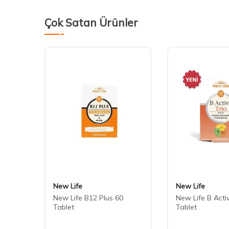
Çok Satan Ürünler
New Life
New Life
min
New Life B12 Plus 60
New Life B Acti
altı
Tablet
Tablet