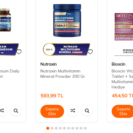
Nutraxin
Bioxcin
sium Daily
Nutraxin Multivitamin
Bioxcin W
et
Mineral Powder 300 Gr
Tablet + S
Multivitam
Hediye
593,99
TL
454,50
T
Sepete
Sepete
Ekle
Ekle