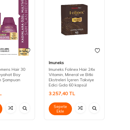
Imuneks
Vimex
omens Hair 30
Imuneks Folinex Hair 24x
Vimex
eyahat Boy
Vitamin, Mineral ve Bitki
Table
in Şampuan
Ekstreleri İçeren Takviye
Edici Gıda 60 kapsül
L
3.257,40
TL
449,
Sepete
Sep
Ekle
Ek