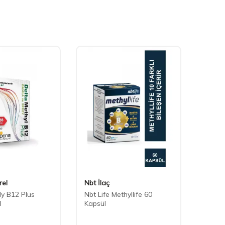
rel
Nbt İlaç
New L
ly B12 Plus
Nbt Life Methyllife 60
New L
l
Kapsül
Table