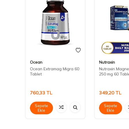
Ocean
Nutraxin
tamin
Ocean Extramag Migra 60
Nutraxin Magne
Tablet
250 mg 60 Tabl
760,33
TL
349,20
TL
Sepete
Sepete
Ekle
Ekle