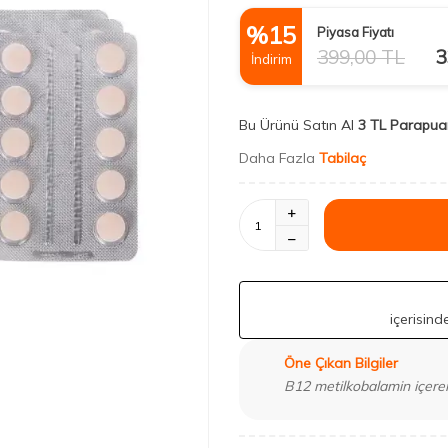
%
15
Piyasa Fiyatı
399,00
TL
3
İndirim
Bu Ürünü Satın Al
3 TL Parapua
Daha Fazla
Tabilaç
içerisin
Öne Çıkan Bilgiler
B12 metilkobalamin içeren