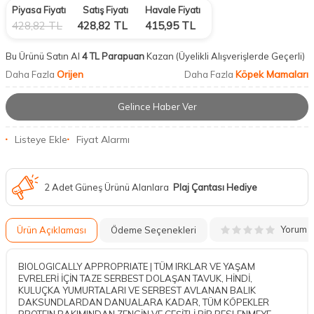
Piyasa Fiyatı
Satış Fiyatı
Havale Fiyatı
428,82
TL
428,82
TL
415,95
TL
Bu Ürünü Satın Al
4 TL Parapuan
Kazan
(Üyelikli Alışverişlerde Geçerli)
Orijen
Köpek Mamaları
Daha Fazla
Daha Fazla
Gelince Haber Ver
Listeye Ekle
Fiyat Alarmı
2 Adet Güneş Ürünü Alanlara
Plaj Çantası Hediye
Yorum
Ürün Açıklaması
Ödeme Seçenekleri
BIOLOGICALLY APPROPRIATE | TÜM IRKLAR VE YAŞAM
EVRELERİ İÇİN TAZE SERBEST DOLAŞAN TAVUK, HİNDİ,
KULUÇKA YUMURTALARI VE SERBEST AVLANAN BALIK
DAKSUNDLARDAN DANUALARA KADAR, TÜM KÖPEKLER
PROTEIN BAKIMINDAN ZENGİN VE ÇEŞİTLİ BİR BESLENMEYE