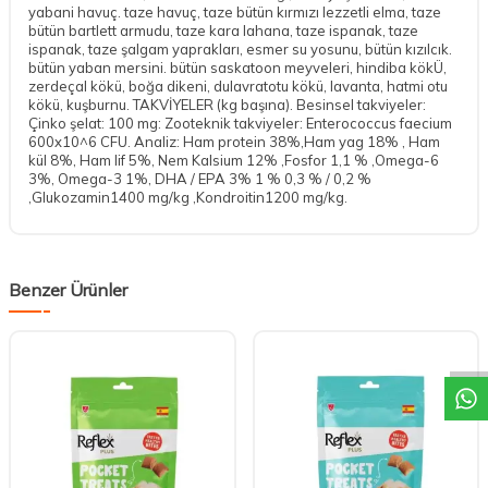
yabani havuç. taze havuç, taze bütün kırmızı lezzetli elma, taze
bütün bartlett armudu, taze kara lahana, taze ispanak, taze
ispanak, taze şalgam yaprakları, esmer su yosunu, bütün kızılcık.
bütün yaban mersini. bütün saskatoon meyveleri, hindiba kökÜ,
zerdeçal kökü, boğa dikeni, dulavratotu kökü, lavanta, hatmi otu
kökü, kuşburnu. TAKVİYELER (kg başına). Besinsel takviyeler:
Çinko şelat: 100 mg: Zooteknik takviyeler: Enterococcus faecium
600x10^6 CFU. Analiz: Ham protein 38%,Ham yag 18% , Ham
kül 8%, Ham lif 5%, Nem Kalsium 12% ,Fosfor 1,1 % ,Omega-6
3%, Omega-3 1%, DHA / EPA 3% 1 % 0,3 % / 0,2 %
,Glukozamin1400 mg/kg ,Kondroitin1200 mg/kg.
Benzer Ürünler
DESTEK