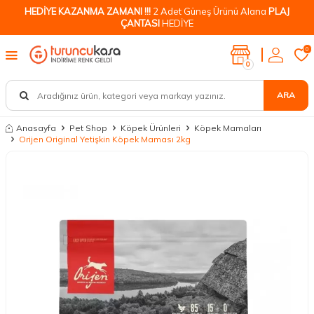
HEDİYE KAZANMA ZAMANI !!!
2 Adet Güneş Ürünü Alana
PLAJ
ÇANTASI
HEDİYE
0
0
ARA
Anasayfa
Pet Shop
Köpek Ürünleri
Köpek Mamaları
Orijen Original Yetişkin Köpek Maması 2kg