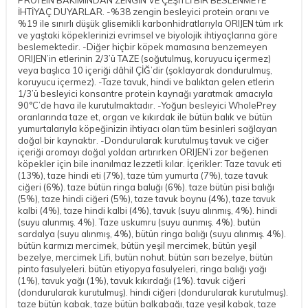
İHTİYAÇ DUYARLAR. -%38 zengin besleyici protein oranı ve
%19 ile sınırlı düşük glisemikli karbonhidratlarıyla ORIJEN tüm ırk
ve yaştaki köpeklerinizi evrimsel ve biyolojik ihtiyaçlarına göre
beslemektedir. -Diğer hiçbir köpek mamasına benzemeyen
ORIJEN’in etlerinin 2/3’ü TAZE (soğutulmuş, koruyucu içermez)
veya başlıca 10 içeriği dâhil ÇİĞ’dir (şoklayarak dondurulmuş,
koruyucu içermez). -Taze tavuk, hindi ve balıktan gelen etlerin
1/3’ü besleyici konsantre protein kaynağı yaratmak amacıyla
90°C’de hava ile kurutulmaktadır. -Yoğun besleyici WholePrey
oranlarında taze et, organ ve kıkırdak ile bütün balık ve bütün
yumurtalarıyla köpeğinizin ihtiyacı olan tüm besinleri sağlayan
doğal bir kaynaktır. -Dondurularak kurutulmuş tavuk ve ciğer
içeriği aromayı doğal yoldan artırırken ORIJEN’i zor beğenen
köpekler için bile inanılmaz lezzetli kılar. İçerikler: Taze tavuk eti
(13%), taze hindi eti (7%), taze tüm yumurta (7%), taze tavuk
ciğeri (6%). taze bütün ringa baluğı (6%). taze bütün pisi balığı
(5%), taze hindi ciğeri (5%), taze tavuk boynu (4%), taze tavuk
kalbi (4%), taze hindi kalbi (4%), tavuk (suyu alınmış, 4%). hindi
(suyu alunmış. 4%). Taze uskumru (suyu aunmış. 4%). butün
sardalya (suyu alınmış, 4%), bütün ringa balığı (suyu alınmış. 4%).
bütün karmızı mercimek, bütün yeşil mercimek, bütün yeşil
bezelye, mercimek Lifi, butün nohut. bütün sarı bezelye, bütün
pinto fasulyeleri. bütün etiyopya fasulyeleri, ringa balığı yağı
(1%), tavuk yağı (1%), tavuk kıkırdağı (1%). tavuk ciğeri
(dondurularak kurutulmuş). hindi ciğeri (dondurularak kurutulmuş).
taze bütün kabak, taze bütün balkabağı, taze yeşil kabak, taze