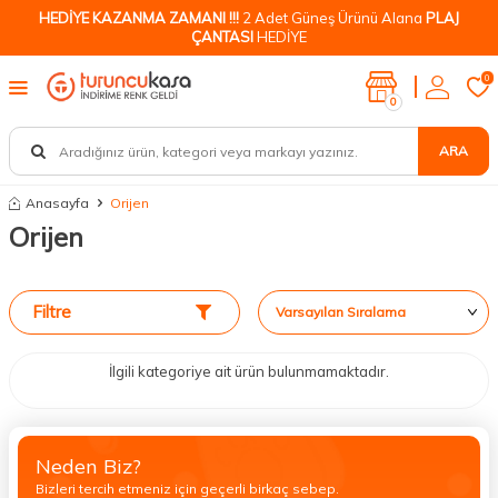
HEDİYE KAZANMA ZAMANI !!!
2 Adet Güneş Ürünü Alana
PLAJ
ÇANTASI
HEDİYE
0
0
ARA
Anasayfa
Orijen
Orijen
Filtre
İlgili kategoriye ait ürün bulunmamaktadır.
Neden Biz?
Bizleri tercih etmeniz için geçerli birkaç sebep.