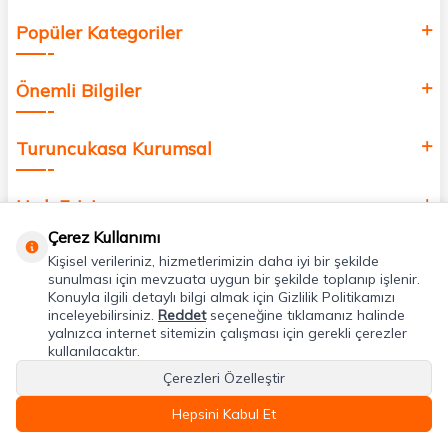
Popüler Kategoriler
Önemli Bilgiler
Turuncukasa Kurumsal
Hızlı Erişim
Çerez Kullanımı
Kişisel verileriniz, hizmetlerimizin daha iyi bir şekilde
Uygulamalarımız
sunulması için mevzuata uygun bir şekilde toplanıp işlenir.
Konuyla ilgili detaylı bilgi almak için Gizlilik Politikamızı
inceleyebilirsiniz.
Reddet
seçeneğine tıklamanız halinde
Adres & İletişim
yalnızca internet sitemizin çalışması için gerekli çerezler
kullanılacaktır.
Çerezleri Özelleştir
Hepsini Kabul Et