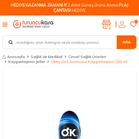
HEDİYE KAZANMA ZAMANI !!!
2 Adet Güneş Ürünü Alana
PLAJ
ÇANTASI
HEDİYE
0
0
ARA
Anasayfa
Sağlık Ve Medikal
Cinsel Sağlık Ürünleri
Kayganlaştırıcı Jeller
Okey 2in1 Aromasız Kayganlaştırıcı 200 ml