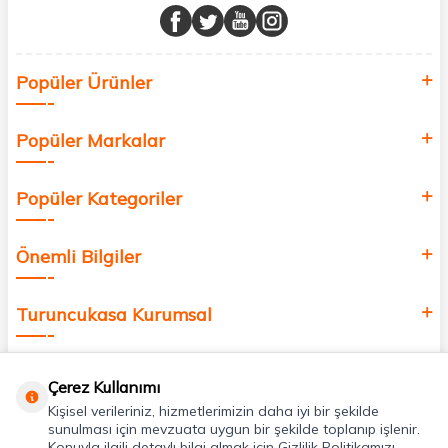
buluşturuyor ve online alışveriş deneyiminizi en iyi hale getiriyoruz.
Sağlık, güzellik ve iyi yaşam için aradığınız her şey burada!
Siz de kendinizi yenilemek, sağlığınızı desteklemek ve güzelliğinize
Popüler Ürünler
değer katmak için bize katılın!
Popüler Markalar
Popüler Kategoriler
Önemli Bilgiler
Turuncukasa Kurumsal
Hızlı Erişim
Çerez Kullanımı
Kişisel verileriniz, hizmetlerimizin daha iyi bir şekilde
Uygulamalarımız
sunulması için mevzuata uygun bir şekilde toplanıp işlenir.
Konuyla ilgili detaylı bilgi almak için Gizlilik Politikamızı