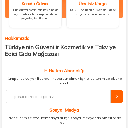
Kapıda Ödeme
Ücretsiz Kargo
Tüm alışverişlerinizde peşin nakit
1000 TL ve üzeri alışverişlerinizde
veya kredi kartı ile kapıda ödeme
kargo ücreti ödemezsiniz.
gerçekleştirebilirsiniz.
Hakkımızda
Türkiye’nin Güvenilir Kozmetik ve Takviye
Edici Gıda Mağazası
Güzellik, sağlık ve iyi hissetmek herkesin hakkı! Biz de bu vizyonla, hem
kişisel bakım hem de takviye edici gıda ürünlerini sizlerle
E-Bülten Aboneliği
buluşturuyoruz. Artık mağaza mağaza dolaşmanıza gerek yok;
Kampanya ve yeniliklerden haberdar olmak için e-bültenimize abone
ihtiyacınız olan her şeyi tek bir çatı altında topluyor ve kapınıza kadar
olun!
güvenle ulaştırıyoruz.
%100 orijinal kozmetik ve sağlık ürünleriyle güzelliğinizi tamamlayabilir,
vücudunuzu desteklemek için güvenilir takviye edici gıdalara
ulaşabilirsiniz. Cilt bakımından saç bakımına, makyajdan vitamin ve
Sosyal Medya
minerallere kadar binlerce ürünü uygun fiyat ve hızlı kargo avantajıyla
sunuyoruz.
Takipçilerimize özel kampanyalar için sosyal medyadan bizleri takip
edin.
Müşteri memnuniyetini ön planda tutarak, en kaliteli markaları sizlerle