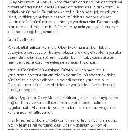
Okey Maximum Silikon Jel, yara izlerinin görünümünü azaltmak ve
ciltteki onarıcı süreci desteklemek amacıyla özel olarak formüle
edilmiş bir üründür. Bu yüksek kaliteli silikon bazlı jel, çeşitli yara
izleri, kesikler, yanıklar ve cerrahi müdahale sonrası oluşan
izlerin görünümünü minimize etmeye yardımcı olur. Dermatolojik
olarak test edilmiş olan bu ürün, ciltle uyumlu yapısıyla herkesin
kullanabileceği bir çözümdür.
Ürün Özellikleri:
Yüksek Etkili Silikon Formülü: Okey Maximum Silikon Jel, cilt
yüzeyinde koruyucu bir bariyer oluşturarak, dış etkenlerin yaralar
üzerindeki olumsuz etkilerini azaltır. Bu film tabakası, yaraların
nem dengesini korur ve iyileşme sürecini hızlandırır.
Yara İzi Görünümünü Azaltma: Düzenli kullanımda, bu jel,
yaralanma sonrası oluşan izlerin görünümünü azaltarak daha
pürüzsüz ve eşit bir cilt tonu elde edilmesine yardımcı olur.
Özellikle akne izleri, cerrahi izler ve yanık izleri üzerinde etkili
sonuçlar sağlar.
Kolay Uygulama: Okey Maximum Silikon Jel, pratik bir uygulama
sağlar. Temiz ve kuru cilt üzerine ince bir tabaka halinde
uygulanabilir. Hızla emilir, yapışkan bir his bırakmaz ve günlük
kullanımda rahatlık sunar.
Hızlı İyileşme: Silikon, ciltteki kan akışını artırarak yaranın daha
hızlı iyileşmesine yardımcı olur. Okey Maximum Silikon Jel,
dokunun onarılmasına katkıda bulunur ve cilt yüzeyinin yeniden