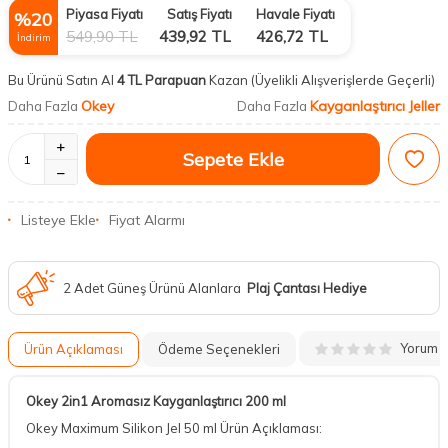
Piyasa Fiyatı
Satış Fiyatı
Havale Fiyatı
%
20
549,90
TL
439,92
TL
426,72
TL
İndirim
Bu Ürünü Satın Al
4 TL Parapuan
Kazan
(Üyelikli Alışverişlerde Geçerli)
Okey
Kayganlaştırıcı Jeller
Daha Fazla
Daha Fazla
Sepete Ekle
Listeye Ekle
Fiyat Alarmı
2 Adet Güneş Ürünü Alanlara
Plaj Çantası Hediye
Yorum
Ürün Açıklaması
Ödeme Seçenekleri
Okey 2in1 Aromasız Kayganlaştırıcı 200 ml
Okey Maximum Silikon Jel 50 ml Ürün Açıklaması: