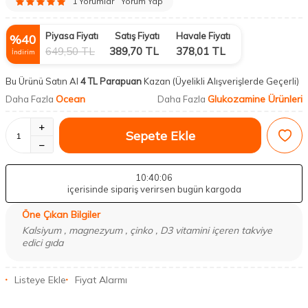
1 Yorumlar
Yorum Yap
Piyasa Fiyatı
Satış Fiyatı
Havale Fiyatı
%
40
649,50
TL
389,70
TL
378,01
TL
İndirim
Bu Ürünü Satın Al
4 TL Parapuan
Kazan
(Üyelikli Alışverişlerde Geçerli)
Ocean
Glukozamine Ürünleri
Daha Fazla
Daha Fazla
Sepete Ekle
10
:40
:05
içerisinde sipariş verirsen bugün kargoda
Öne Çıkan Bilgiler
Kalsiyum , magnezyum , çinko , D3 vitamini içeren takviye
edici gıda
Listeye Ekle
Fiyat Alarmı