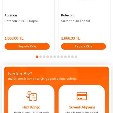
Patecon
Patecon
Patecon Plus 30 Kapsül
Suitendo 30 Kapsül
1.666,00
TL
1.666,00
TL
Sepete Ekle
Sepete Ekle
Neden Biz?
Bizleri tercih etmeniz için geçerli birkaç sebep.
Hızlı Kargo
Güvenli Alışveriş
Hafta içi saat 14:00’ten önce
Tüm bilgileriniz 256 Bit SSL