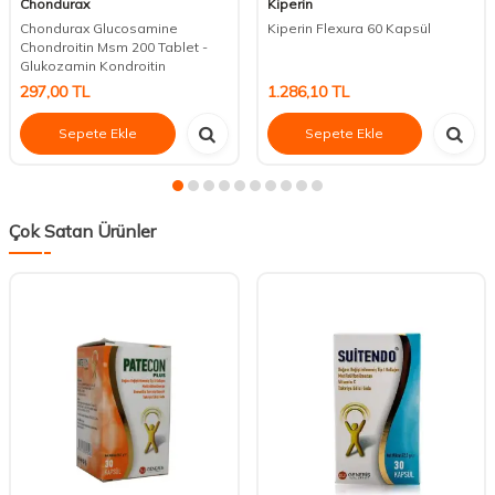
Chondurax
Kiperin
Chondurax Glucosamine
Kiperin Flexura 60 Kapsül
Chondroitin Msm 200 Tablet -
Glukozamin Kondroitin
297,00
TL
1.286,10
TL
Sepete Ekle
Sepete Ekle
Çok Satan Ürünler