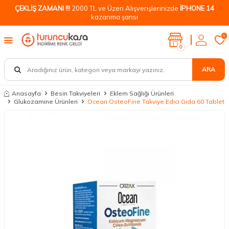
ÇEKLİŞ ZAMANI !!!
2000 TL ve Üzeri Alışverişlerinizde
İPHONE 14
kazanma şansı
0
0
ARA
Anasayfa
Besin Takviyeleri
Eklem Sağlığı Ürünleri
Glukozamine Ürünleri
Ocean OsteoFine Takviye Edici Gıda 60 Tablet