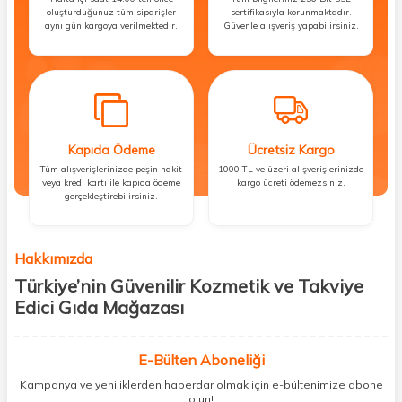
oluşturduğunuz tüm siparişler
sertifikasıyla korunmaktadır.
aynı gün kargoya verilmektedir.
Güvenle alışveriş yapabilirsiniz.
Kapıda Ödeme
Ücretsiz Kargo
Tüm alışverişlerinizde peşin nakit
1000 TL ve üzeri alışverişlerinizde
veya kredi kartı ile kapıda ödeme
kargo ücreti ödemezsiniz.
gerçekleştirebilirsiniz.
Hakkımızda
Türkiye’nin Güvenilir Kozmetik ve Takviye
Edici Gıda Mağazası
Güzellik, sağlık ve iyi hissetmek herkesin hakkı! Biz de bu vizyonla, hem
kişisel bakım hem de takviye edici gıda ürünlerini sizlerle
E-Bülten Aboneliği
buluşturuyoruz. Artık mağaza mağaza dolaşmanıza gerek yok;
Kampanya ve yeniliklerden haberdar olmak için e-bültenimize abone
ihtiyacınız olan her şeyi tek bir çatı altında topluyor ve kapınıza kadar
olun!