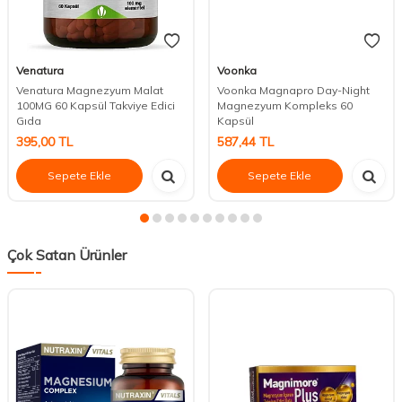
Venatura
Voonka
Venatura Magnezyum Malat
Voonka Magnapro Day-Night
100MG 60 Kapsül Takviye Edici
Magnezyum Kompleks 60
Gıda
Kapsül
395,00
TL
587,44
TL
Sepete Ekle
Sepete Ekle
Çok Satan Ürünler