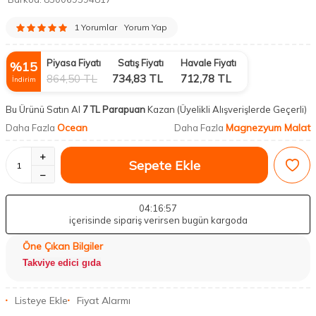
1 Yorumlar
Yorum Yap
Piyasa Fiyatı
Satış Fiyatı
Havale Fiyatı
%
15
864,50
TL
734,83
TL
712,78
TL
İndirim
Bu Ürünü Satın Al
7 TL Parapuan
Kazan
(Üyelikli Alışverişlerde Geçerli)
Ocean
Magnezyum Malat
Daha Fazla
Daha Fazla
Sepete Ekle
04
:16
:56
içerisinde sipariş verirsen bugün kargoda
Öne Çıkan Bilgiler
Takviye edici gıda
Listeye Ekle
Fiyat Alarmı