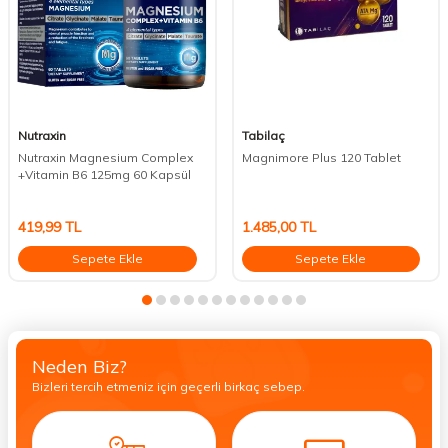
Nutraxin
Tabilaç
Nutraxin Magnesium Complex
Magnimore Plus 120 Tablet
+Vitamin B6 125mg 60 Kapsül
419,99
TL
1.485,00
TL
Sepete Ekle
Sepete Ekle
Neden Biz?
Bizleri tercih etmeniz için geçerli birkaç sebep.