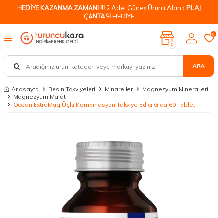
HEDİYE KAZANMA ZAMANI !!!
2 Adet Güneş Ürünü Alana
PLAJ
ÇANTASI
HEDİYE
0
0
ARA
Anasayfa
Besin Takviyeleri
Minareller
Magnezyum Mineralleri
Magnezyum Malat
Ocean ExtraMag Üçlü Kombinasyon Takviye Edici Gıda 60 Tablet