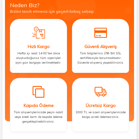
Neden Biz?
Bizleri tercih etmeniz için geçerli birkaç sebep.
Hızlı Kargo
Güvenli Alışveriş
Hafta içi saat 14:00’ten önce
Tüm bilgileriniz 256 Bit SSL
oluşturduğunuz tüm siparişler
sertifikasıyla korunmaktadır.
aynı gün kargoya verilmektedir.
Güvenle alışveriş yapabilirsiniz.
Kapıda Ödeme
Ücretsiz Kargo
Tüm alışverişlerinizde peşin nakit
1000 TL ve üzeri alışverişlerinizde
veya kredi kartı ile kapıda ödeme
kargo ücreti ödemezsiniz.
gerçekleştirebilirsiniz.