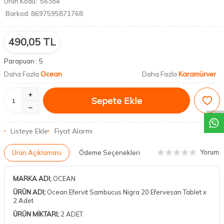
Ürün Kodu:
56384
Barkod:
8697595871768
490,05
TL
Parapuan :
5
Ocean
Karamürver
Daha Fazla
Daha Fazla
DESTEK
Sepete Ekle
Listeye Ekle
Fiyat Alarmı
Yorum
Ürün Açıklaması
Ödeme Seçenekleri
MARKA ADI;
OCEAN
ÜRÜN ADI;
Ocean Efervit Sambucus Nigra 20 Efervesan Tablet x
2 Adet
ÜRÜN MİKTARI;
2 ADET