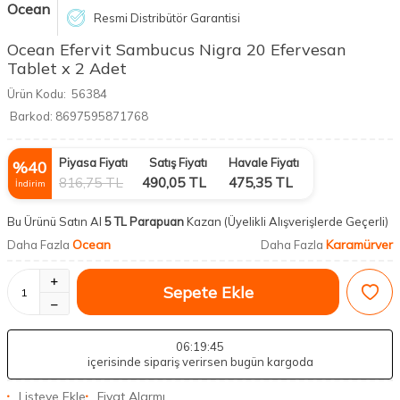
Ocean
Resmi Distribütör Garantisi
Ocean Efervit Sambucus Nigra 20 Efervesan
Tablet x 2 Adet
Ürün Kodu:
56384
Barkod:
8697595871768
Piyasa Fiyatı
Satış Fiyatı
Havale Fiyatı
%
40
816,75
TL
490,05
TL
475,35
TL
İndirim
Bu Ürünü Satın Al
5 TL Parapuan
Kazan
(Üyelikli Alışverişlerde Geçerli)
Ocean
Karamürver
Daha Fazla
Daha Fazla
Sepete Ekle
06
:19
:44
içerisinde sipariş verirsen bugün kargoda
Listeye Ekle
Fiyat Alarmı