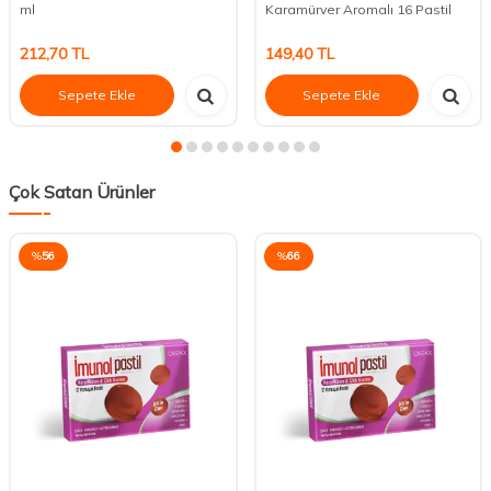
ml
Karamürver Aromalı 16 Pastil
212,70
TL
149,40
TL
Sepete Ekle
Sepete Ekle
Çok Satan Ürünler
%
56
%
66