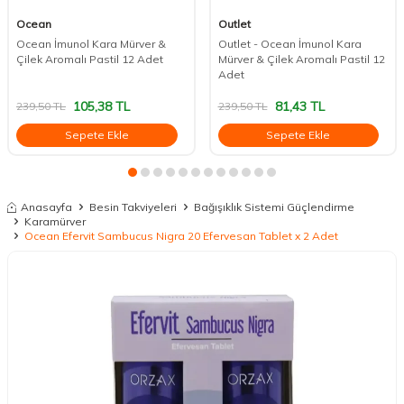
Ocean
Outlet
Ocean İmunol Kara Mürver &
Outlet - Ocean İmunol Kara
Çilek Aromalı Pastil 12 Adet
Mürver & Çilek Aromalı Pastil 12
Adet
105,38
TL
81,43
TL
239,50
TL
239,50
TL
Sepete Ekle
Sepete Ekle
Anasayfa
Besin Takviyeleri
Bağışıklık Sistemi Güçlendirme
Karamürver
Ocean Efervit Sambucus Nigra 20 Efervesan Tablet x 2 Adet