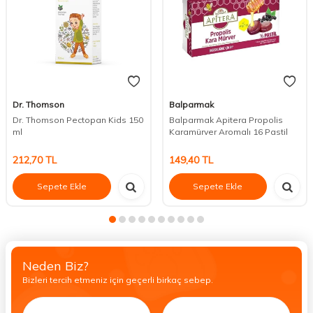
Dr. Thomson
Balparmak
Dr. Thomson Pectopan Kids 150
Balparmak Apitera Propolis
ml
Karamürver Aromalı 16 Pastil
212,70
TL
149,40
TL
Sepete Ekle
Sepete Ekle
Neden Biz?
Bizleri tercih etmeniz için geçerli birkaç sebep.