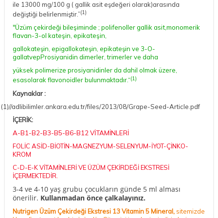
ile 13000 mg/100 g ( gallik asit eşdeğeri olarak)arasında
(1)
değiştiği
belirlenmiştir.”
"Üzüm çekirdeği bileşiminde ; polifenoller gallik asit,monomerik
flavan-3-ol kateşin, epikateşin,
gallokateşin, epigallokateşin, epikateşin ve 3-O-
gallatvepProsiyanidin dimerler, trimerler ve daha
yüksek polimerize prosiyanidinler da dahil olmak üzere,
(1)
esasolarak flavonoidler bulunmaktadır.
”
Kaynaklar :
(1)
//adlibilimler.ankara.edu.tr/files/2013/08/Grape-Seed-Article.pdf
İÇERİK:
A-B1-B2-B3-B5-B6-B12 VİTAMİNLERİ
FOLİC ASİD-BİOTİN-MAGNEZYUM-SELENYUM-İYOT-ÇİNKO-
KROM
C-D-E-K VİTAMİNLERİ VE ÜZÜM ÇEKİRDEĞİ EKSTRESİ
İÇERMEKTEDİR.
3-4 ve 4-10 yaş grubu çocukların günde 5 ml alması
önerilir.
Kullanmadan önce çalkalayınız.
Nutrigen Üzüm Çekirdeği Ekstresi 13 Vitamin 5 Mineral,
sitemizde