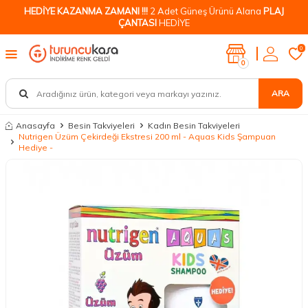
HEDİYE KAZANMA ZAMANI !!!
2 Adet Güneş Ürünü Alana
PLAJ
ÇANTASI
HEDİYE
0
0
ARA
Anasayfa
Besin Takviyeleri
Kadın Besin Takviyeleri
Nutrigen Üzüm Çekirdeği Ekstresi 200 ml - Aquas Kids Şampuan
Hediye -