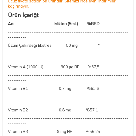
Ucuz fiyata satılan bir üründür. Sitemizi inceleyin, indirimleri
kaçırmayın.
Ürün İçeriği:
Adı
Miktarı (5mL)
%BRD
------------------------------------------------------------------
----------
Üzüm Çekirdeği Ekstresi
50 mg
*
------------------------------------------------------------------
----------
Vitamin A
(1000 IU) 300 µg RE
%37,5
------------------------------------------------------------------
----------
Vitamin B1
0,7 mg
%63,6
------------------------------------------------------------------
----------
Vitamin B2
0,8 mg
%57,1
------------------------------------------------------------------
----------
Vitamin B3
9 mg NE
%56,25