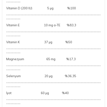
----------
Vitamin D
(200 IU) 5 µg
%100
------------------------------------------------------------------
----------
Vitamin E
10 mg a-TE
%83,3
------------------------------------------------------------------
----------
Vitamin K
37 µg
%50
------------------------------------------------------------------
----------
Magnezyum
65 mg
%17,3
------------------------------------------------------------------
----------
Selenyum
20 µg
%36,35
------------------------------------------------------------------
----------
İyot
60 µg
%40
------------------------------------------------------------------
----------