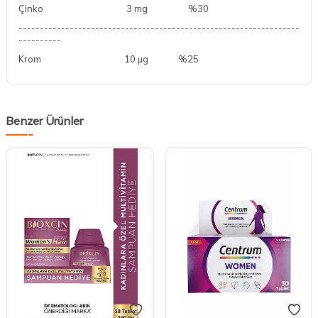
Çinko
3 mg
%30
------------------------------------------------------------------
----------
Krom
10 µg
%25
Benzer Ürünler