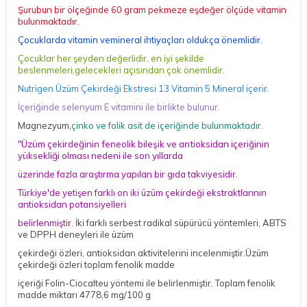
Şurubun bir ölçeğinde 60 gram pekmeze eşdeğer ölçüde vitamin
bulunmaktadır.
Çocuklarda vitamin vemineral ihtiyaçları oldukça önemlidir.
Çocuklar her şeyden değerlidir, en iyi şekilde
beslenmeleri,gelecekleri açısından çok önemlidir.
Nutrigen Üzüm Çekirdeği Ekstresi 13 Vitamin 5 Mineral içerir.
İçeriğinde selenyum E vitamini ile birlikte bulunur.
Magnezyum,
çinko ve folik asit de içeriğinde bulunmaktadır.
"Üzüm çekirdeğinin feneolik bileşik ve antioksidan içeriğinin
yüksekliği olması nedeni ile son yıllarda
üzerinde fazla araştırma yapılan bir gıda takviyesidir.
Türkiye'de yetişen farklı on iki üzüm çekirdeği ekstraktlarının
antioksidan potansiyelleri
belirlenmiştir.
İki farklı serbest radikal süpürücü yöntemleri, ABTS
ve DPPH deneyleri ile üzüm
çekirdeği özleri, antioksidan aktivitelerini incelenmiştir.Üzüm
çekirdeği özleri toplam fenolik madde
içeriği Folin-Ciocalteu yöntemi ile belirlenmiştir. Toplam fenolik
madde miktarı 4778,6 mg/100 g