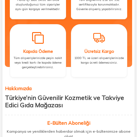
oluşturduğunuz tüm siparişler
sertifikasıyla korunmaktadır.
aynı gün kargoya verilmektedir.
Güvenle alışveriş yapabilirsiniz.
Kapıda Ödeme
Ücretsiz Kargo
Tüm alışverişlerinizde peşin nakit
1000 TL ve üzeri alışverişlerinizde
veya kredi kartı ile kapıda ödeme
kargo ücreti ödemezsiniz.
gerçekleştirebilirsiniz.
Hakkımızda
Türkiye’nin Güvenilir Kozmetik ve Takviye
Edici Gıda Mağazası
Güzellik, sağlık ve iyi hissetmek herkesin hakkı! Biz de bu vizyonla, hem
kişisel bakım hem de takviye edici gıda ürünlerini sizlerle
E-Bülten Aboneliği
buluşturuyoruz. Artık mağaza mağaza dolaşmanıza gerek yok;
Kampanya ve yeniliklerden haberdar olmak için e-bültenimize abone
ihtiyacınız olan her şeyi tek bir çatı altında topluyor ve kapınıza kadar
olun!