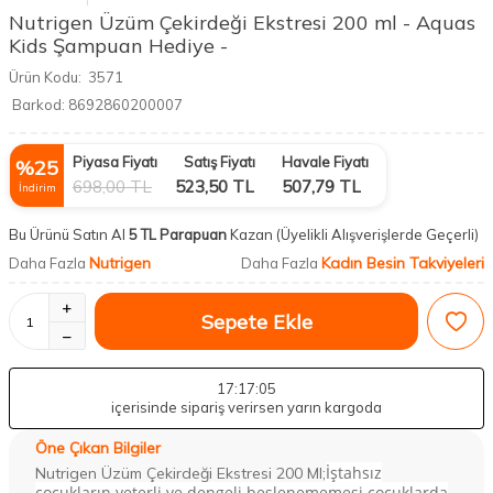
Nutrigen Üzüm Çekirdeği Ekstresi 200 ml - Aquas
Kids Şampuan Hediye -
Ürün Kodu:
3571
Barkod:
8692860200007
Piyasa Fiyatı
Satış Fiyatı
Havale Fiyatı
%
25
698,00
TL
523,50
TL
507,79
TL
İndirim
Bu Ürünü Satın Al
5 TL Parapuan
Kazan
(Üyelikli Alışverişlerde Geçerli)
Nutrigen
Kadın Besin Takviyeleri
Daha Fazla
Daha Fazla
Sepete Ekle
17
:17
:05
içerisinde sipariş verirsen yarın kargoda
Öne Çıkan Bilgiler
İştahsız
Nutrigen Üzüm Çekirdeği Ekstresi 200 Ml;
çocukların yeterli ve dengeli beslenememesi çocuklarda