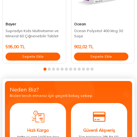
Bayer
Ocean
Supradyn Kids Multivitamin ve
Ocean Polysitol 400 Mcg 30
Mineral 60 Çiğnenebilir Tablet
Saşe
595,00
TL
902,02
TL
Sepete Ekle
Sepete Ekle
Neden Biz?
Bizleri tercih etmeniz için geçerli birkaç sebep.
Hızlı Kargo
Güvenli Alışveriş
Hafta içi saat 14:00’ten önce
Tüm bilgileriniz 256 Bit SSL