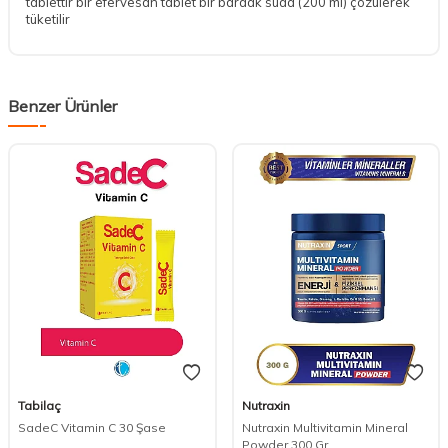
tablettir bir efervesan tablet bir bardak suda (200 ml) çözülerek
tüketilir
Benzer Ürünler
Tabilaç
Nutraxin
SadeC Vitamin C 30 Şase
Nutraxin Multivitamin Mineral
Powder 300 Gr