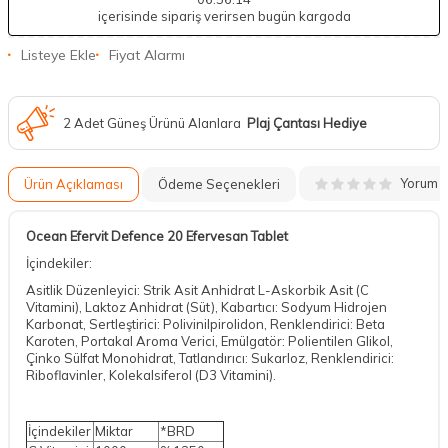
içerisinde sipariş verirsen bugün kargoda
Listeye Ekle
Fiyat Alarmı
2 Adet Güneş Ürünü Alanlara
Plaj Çantası Hediye
Yorum
Ürün Açıklaması
Ödeme Seçenekleri
Ocean Efervit Defence 20 Efervesan Tablet
İçindekiler:
Asitlik Düzenleyici: Strik Asit Anhidrat L-Askorbik Asit (C
Vitamini), Laktoz Anhidrat (Süt), Kabartıcı: Sodyum Hidrojen
Karbonat, Sertleştirici: Polivinilpirolidon, Renklendirici: Beta
Karoten, Portakal Aroma Verici, Emülgatör: Polientilen Glikol,
Çinko Sülfat Monohidrat, Tatlandırıcı: Sukarloz, Renklendirici:
Riboflavinler, Kolekalsiferol (D3 Vitamini).
İçindekiler
Miktar
*BRD