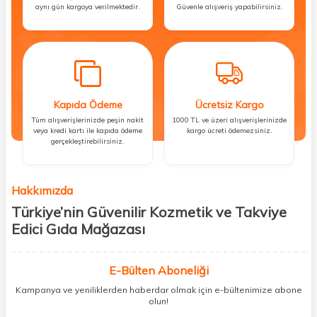
aynı gün kargoya verilmektedir.
Güvenle alışveriş yapabilirsiniz.
Kapıda Ödeme
Ücretsiz Kargo
Tüm alışverişlerinizde peşin nakit
1000 TL ve üzeri alışverişlerinizde
veya kredi kartı ile kapıda ödeme
kargo ücreti ödemezsiniz.
gerçekleştirebilirsiniz.
Hakkımızda
Türkiye’nin Güvenilir Kozmetik ve Takviye
Edici Gıda Mağazası
Güzellik, sağlık ve iyi hissetmek herkesin hakkı! Biz de bu vizyonla, hem
kişisel bakım hem de takviye edici gıda ürünlerini sizlerle
E-Bülten Aboneliği
buluşturuyoruz. Artık mağaza mağaza dolaşmanıza gerek yok;
Kampanya ve yeniliklerden haberdar olmak için e-bültenimize abone
ihtiyacınız olan her şeyi tek bir çatı altında topluyor ve kapınıza kadar
olun!
güvenle ulaştırıyoruz.