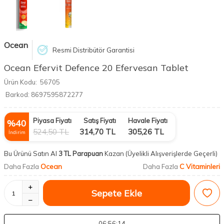
Ocean
Resmi Distribütör Garantisi
Ocean Efervit Defence 20 Efervesan Tablet
Ürün Kodu:
56705
Barkod:
8697595872277
Piyasa Fiyatı
Satış Fiyatı
Havale Fiyatı
%
40
524,50
TL
314,70
TL
305,26
TL
İndirim
Bu Ürünü Satın Al
3 TL Parapuan
Kazan
(Üyelikli Alışverişlerde Geçerli)
Ocean
C Vitaminleri
Daha Fazla
Daha Fazla
Sepete Ekle
06
:56
:13