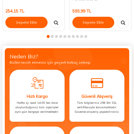
254,15
TL
593,99
TL
Sepete Ekle
Sepete Ekle
Neden Biz?
Bizleri tercih etmeniz için geçerli birkaç sebep.
Hızlı Kargo
Güvenli Alışveriş
Hafta içi saat 14:00’ten önce
Tüm bilgileriniz 256 Bit SSL
oluşturduğunuz tüm siparişler
sertifikasıyla korunmaktadır.
aynı gün kargoya verilmektedir.
Güvenle alışveriş yapabilirsiniz.