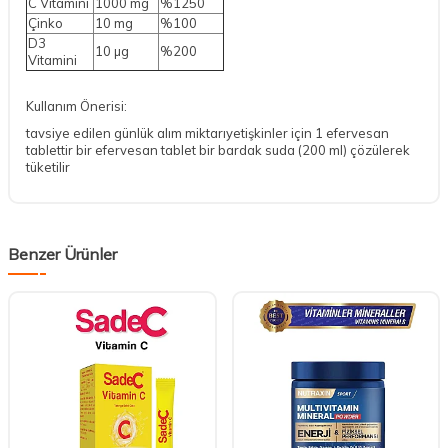
C Vitamini
1000 mg
%1250
Çinko
10 mg
%100
D3
10 µg
%200
Vitamini
Kullanım Önerisi:
tavsiye edilen günlük alım miktarıyetişkinler için 1 efervesan
tablettir bir efervesan tablet bir bardak suda (200 ml) çözülerek
tüketilir
Benzer Ürünler