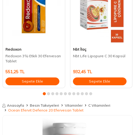
Redoxon
Nbt İlaç
Redoxon 3'lü Etkili 30 Efervesan
Nbt Life Lipopure C 30 Kapsül
Tablet
551,25
TL
932,45
TL
Sepete Ekle
Sepete Ekle
Anasayfa
Besin Takviyeleri
Vitaminler
C Vitaminleri
Ocean Efervit Defence 20 Efervesan Tablet