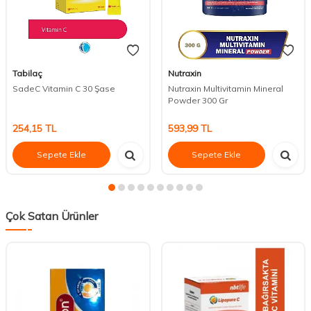
Tabilaç
Nutraxin
SadeC Vitamin C 30 Şase
Nutraxin Multivitamin Mineral
Powder 300 Gr
254,15
TL
593,99
TL
Sepete Ekle
Sepete Ekle
Çok Satan Ürünler