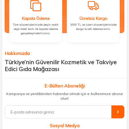
Kapıda Ödeme
Ücretsiz Kargo
Tüm alışverişlerinizde peşin nakit
1000 TL ve üzeri alışverişlerinizde
veya kredi kartı ile kapıda ödeme
kargo ücreti ödemezsiniz.
gerçekleştirebilirsiniz.
Hakkımızda
Türkiye’nin Güvenilir Kozmetik ve Takviye
Edici Gıda Mağazası
Güzellik, sağlık ve iyi hissetmek herkesin hakkı! Biz de bu vizyonla, hem
kişisel bakım hem de takviye edici gıda ürünlerini sizlerle
E-Bülten Aboneliği
buluşturuyoruz. Artık mağaza mağaza dolaşmanıza gerek yok;
Kampanya ve yeniliklerden haberdar olmak için e-bültenimize abone
ihtiyacınız olan her şeyi tek bir çatı altında topluyor ve kapınıza kadar
olun!
güvenle ulaştırıyoruz.
%100 orijinal kozmetik ve sağlık ürünleriyle güzelliğinizi tamamlayabilir,
vücudunuzu desteklemek için güvenilir takviye edici gıdalara
ulaşabilirsiniz. Cilt bakımından saç bakımına, makyajdan vitamin ve
Sosyal Medya
minerallere kadar binlerce ürünü uygun fiyat ve hızlı kargo avantajıyla