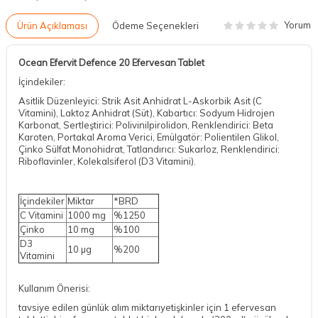
Yorum
Ürün Açıklaması
Ödeme Seçenekleri
Ocean Efervit Defence 20 Efervesan Tablet
İçindekiler:
Asitlik Düzenleyici: Strik Asit Anhidrat L-Askorbik Asit (C
Vitamini), Laktoz Anhidrat (Süt), Kabartıcı: Sodyum Hidrojen
Karbonat, Sertleştirici: Polivinilpirolidon, Renklendirici: Beta
Karoten, Portakal Aroma Verici, Emülgatör: Polientilen Glikol,
Çinko Sülfat Monohidrat, Tatlandırıcı: Sukarloz, Renklendirici:
Riboflavinler, Kolekalsiferol (D3 Vitamini).
İçindekiler
Miktar
*BRD
C Vitamini
1000 mg
%1250
Çinko
10 mg
%100
D3
10 µg
%200
Vitamini
Kullanım Önerisi:
tavsiye edilen günlük alım miktarıyetişkinler için 1 efervesan