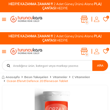
HEDİYE KAZANMA ZAMANI !!!
2 Adet Güneş Ürünü Alana
PLAJ
ÇANTASI
HEDİYE
0
0
HEDİYE KAZANMA ZAMANI !!!
2 Adet Güneş Ürünü Alana
PLAJ
ÇANTASI
HEDİYE
0
0
ARA
Anasayfa
Besin Takviyeleri
Vitaminler
C Vitaminleri
Ocean Efervit Defence 20 Efervesan Tablet