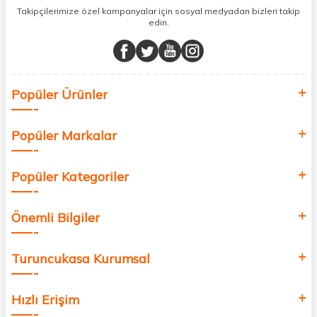
sunuyoruz.
Takipçilerimize özel kampanyalar için sosyal medyadan bizleri takip
edin.
Müşteri memnuniyetini ön planda tutarak, en kaliteli markaları sizlerle
buluşturuyor ve online alışveriş deneyiminizi en iyi hale getiriyoruz.
Sağlık, güzellik ve iyi yaşam için aradığınız her şey burada!
Siz de kendinizi yenilemek, sağlığınızı desteklemek ve güzelliğinize
Popüler Ürünler
değer katmak için bize katılın!
Popüler Markalar
Popüler Kategoriler
Önemli Bilgiler
Turuncukasa Kurumsal
Hızlı Erişim