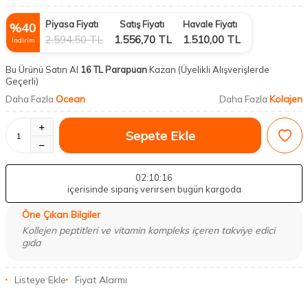
Piyasa Fiyatı
Satış Fiyatı
Havale Fiyatı
%
40
2.594,50
TL
1.556,70
TL
1.510,00
TL
İndirim
Bu Ürünü Satın Al
16 TL Parapuan
Kazan
(Üyelikli Alışverişlerde
Geçerli)
Ocean
Kolajen
Daha Fazla
Daha Fazla
Sepete Ekle
02
:10
:15
içerisinde sipariş verirsen bugün kargoda
Öne Çıkan Bilgiler
Kollejen peptitleri ve vitamin kompleks içeren takviye edici
gıda
Listeye Ekle
Fiyat Alarmı