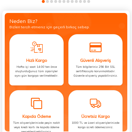
Neden Biz?
Bizleri tercih etmeniz için geçerli birkaç sebep.
Hızlı Kargo
Güvenli Alışveriş
Hafta içi saat 14:00’ten önce
Tüm bilgileriniz 256 Bit SSL
oluşturduğunuz tüm siparişler
sertifikasıyla korunmaktadır.
aynı gün kargoya verilmektedir.
Güvenle alışveriş yapabilirsiniz.
Kapıda Ödeme
Ücretsiz Kargo
Tüm alışverişlerinizde peşin nakit
1000 TL ve üzeri alışverişlerinizde
veya kredi kartı ile kapıda ödeme
kargo ücreti ödemezsiniz.
gerçekleştirebilirsiniz.