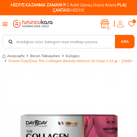
HEDİYE KAZANMA ZAMANI !!!
2 Adet Güneş Ürünü Alana
PLAJ
ÇANTASI
HEDİYE
0
0
ARA
Anasayfa
Besin Takviyeleri
Kolajen
Ocean Day2Day The Collagen Beauty Intense 30 Saşe x 12 gr - Çilekli -