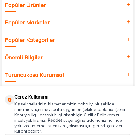
Popüler Ürünler
değer katmak için bize katılın!
Popüler Markalar
Popüler Kategoriler
Önemli Bilgiler
Turuncukasa Kurumsal
Hızlı Erişim
Çerez Kullanımı
Kişisel verileriniz, hizmetlerimizin daha iyi bir şekilde
Uygulamalarımız
sunulması için mevzuata uygun bir şekilde toplanıp işlenir.
Konuyla ilgili detaylı bilgi almak için Gizlilik Politikamızı
inceleyebilirsiniz.
Reddet
seçeneğine tıklamanız halinde
yalnızca internet sitemizin çalışması için gerekli çerezler
Adres & İletişim
kullanılacaktır.