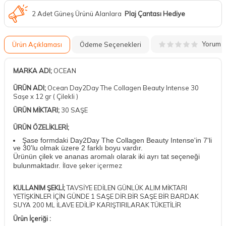
2 Adet Güneş Ürünü Alanlara
Plaj Çantası Hediye
Yorum
Ürün Açıklaması
Ödeme Seçenekleri
MARKA ADI;
OCEAN
ÜRÜN ADI;
Ocean Day2Day The Collagen Beauty Intense 30
Saşe x 12 gr ( Çilekli )
ÜRÜN MİKTARI;
30 SAŞE
ÜRÜN ÖZELİKLERİ;
Şase formdaki Day2Day The Collagen Beauty Intense'in 7'li
ve 30'lu olmak üzere 2 farklı boyu vardır.
Ürünün çilek ve ananas aromalı olarak iki ayrı tat seçeneği
bulunmaktadır.
İlave şeker içermez
KULLANIM ŞEKLİ;
TAVSİYE EDİLEN GÜNLÜK ALIM MİKTARI
YETİŞKİNLER İÇİN GÜNDE 1 SAŞE DİR.BİR SAŞE BİR BARDAK
SUYA 200 ML İLAVE EDİLİP KARIŞTIRILARAK TÜKETİLİR
Ürün İçeriği :