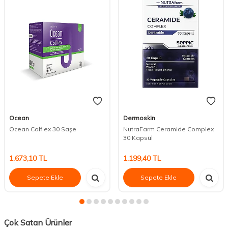
Ocean
Dermoskin
Ocean Colflex 30 Saşe
NutraFarm Ceramide Complex
30 Kapsül
1.673,10
TL
1.199,40
TL
Sepete Ekle
Sepete Ekle
Çok Satan Ürünler