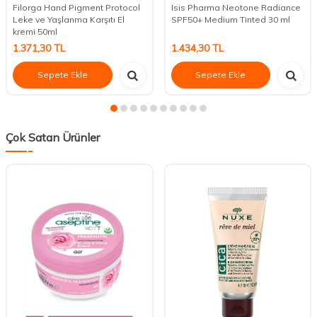
Filorga Hand Pigment Protocol
Isis Pharma Neotone Radiance
Leke ve Yaşlanma Karşıtı El
SPF50+ Medium Tinted 30 ml
kremi 50ml
1.371,30
TL
1.434,30
TL
Sepete Ekle
Sepete Ekle
Çok Satan Ürünler