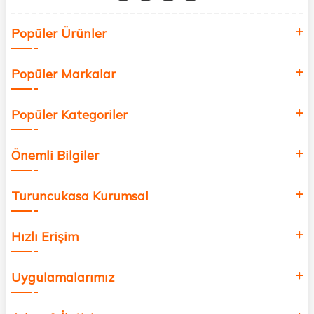
Siz de kendinizi yenilemek, sağlığınızı desteklemek ve güzelliğinize
Popüler Ürünler
değer katmak için bize katılın!
Popüler Markalar
Popüler Kategoriler
Önemli Bilgiler
Turuncukasa Kurumsal
Hızlı Erişim
Uygulamalarımız