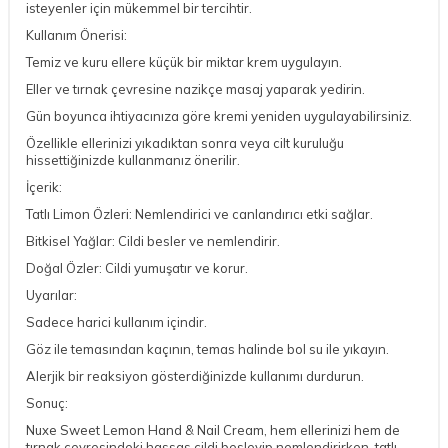
isteyenler için mükemmel bir tercihtir.
Kullanım Önerisi:
Temiz ve kuru ellere küçük bir miktar krem uygulayın.
Eller ve tırnak çevresine nazikçe masaj yaparak yedirin.
Gün boyunca ihtiyacınıza göre kremi yeniden uygulayabilirsiniz.
Özellikle ellerinizi yıkadıktan sonra veya cilt kuruluğu
hissettiğinizde kullanmanız önerilir.
İçerik:
Tatlı Limon Özleri: Nemlendirici ve canlandırıcı etki sağlar.
Bitkisel Yağlar: Cildi besler ve nemlendirir.
Doğal Özler: Cildi yumuşatır ve korur.
Uyarılar:
Sadece harici kullanım içindir.
Göz ile temasından kaçının, temas halinde bol su ile yıkayın.
Alerjik bir reaksiyon gösterdiğinizde kullanımı durdurun.
Sonuç:
Nuxe Sweet Lemon Hand & Nail Cream, hem ellerinizi hem de
tırnak çevresindeki hassas cildi besleyip nemlendirirken, tatlı