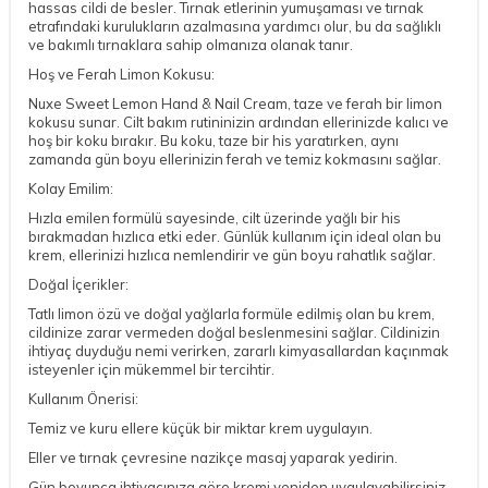
hassas cildi de besler. Tırnak etlerinin yumuşaması ve tırnak
etrafındaki kurulukların azalmasına yardımcı olur, bu da sağlıklı
ve bakımlı tırnaklara sahip olmanıza olanak tanır.
Hoş ve Ferah Limon Kokusu:
Nuxe Sweet Lemon Hand & Nail Cream, taze ve ferah bir limon
kokusu sunar. Cilt bakım rutininizin ardından ellerinizde kalıcı ve
hoş bir koku bırakır. Bu koku, taze bir his yaratırken, aynı
zamanda gün boyu ellerinizin ferah ve temiz kokmasını sağlar.
Kolay Emilim:
Hızla emilen formülü sayesinde, cilt üzerinde yağlı bir his
bırakmadan hızlıca etki eder. Günlük kullanım için ideal olan bu
krem, ellerinizi hızlıca nemlendirir ve gün boyu rahatlık sağlar.
Doğal İçerikler:
Tatlı limon özü ve doğal yağlarla formüle edilmiş olan bu krem,
cildinize zarar vermeden doğal beslenmesini sağlar. Cildinizin
ihtiyaç duyduğu nemi verirken, zararlı kimyasallardan kaçınmak
isteyenler için mükemmel bir tercihtir.
Kullanım Önerisi:
Temiz ve kuru ellere küçük bir miktar krem uygulayın.
Eller ve tırnak çevresine nazikçe masaj yaparak yedirin.
Gün boyunca ihtiyacınıza göre kremi yeniden uygulayabilirsiniz.