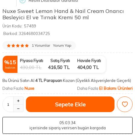
Resmi Distribütör Garantisi
Nuxe Sweet Lemon Hand & Nail Cream Onarıcı
Besleyici El ve Tırnak Kremi 50 ml
Ürün Kodu:
57489
Barkod:
3264680034725
1 Yorumlar
Yorum Yap
Piyasa Fiyatı
Satış Fiyatı
Havale Fiyatı
%
15
490,00
TL
416,50
TL
404,00
TL
İndirim
Bu Ürünü Satın Al
4 TL Parapuan
Kazan
(Üyelikli Alışverişlerde Geçerli)
Nuxe
El Bakımı Ürünleri
Daha Fazla
Daha Fazla
Sepete Ekle
05
:03
:33
içerisinde sipariş verirsen bugün kargoda