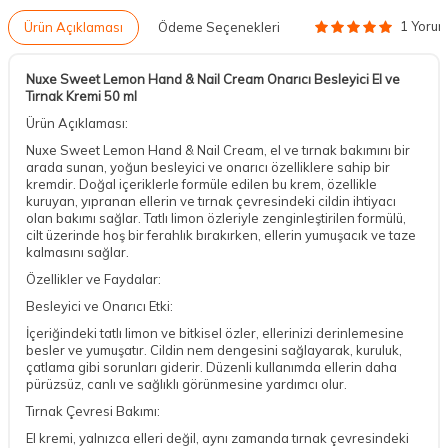
1 Yoru
Ürün Açıklaması
Ödeme Seçenekleri
Nuxe Sweet Lemon Hand & Nail Cream Onarıcı Besleyici El ve
Tırnak Kremi 50 ml
Ürün Açıklaması:
Nuxe Sweet Lemon Hand & Nail Cream, el ve tırnak bakımını bir
arada sunan, yoğun besleyici ve onarıcı özelliklere sahip bir
kremdir. Doğal içeriklerle formüle edilen bu krem, özellikle
kuruyan, yıpranan ellerin ve tırnak çevresindeki cildin ihtiyacı
olan bakımı sağlar. Tatlı limon özleriyle zenginleştirilen formülü,
cilt üzerinde hoş bir ferahlık bırakırken, ellerin yumuşacık ve taze
kalmasını sağlar.
Özellikler ve Faydalar:
Besleyici ve Onarıcı Etki:
İçeriğindeki tatlı limon ve bitkisel özler, ellerinizi derinlemesine
besler ve yumuşatır. Cildin nem dengesini sağlayarak, kuruluk,
çatlama gibi sorunları giderir. Düzenli kullanımda ellerin daha
pürüzsüz, canlı ve sağlıklı görünmesine yardımcı olur.
Tırnak Çevresi Bakımı:
El kremi, yalnızca elleri değil, aynı zamanda tırnak çevresindeki