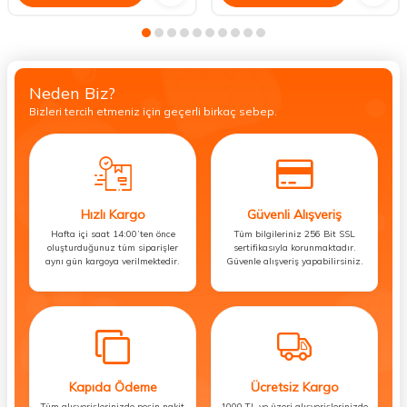
Neden Biz?
Bizleri tercih etmeniz için geçerli birkaç sebep.
Hızlı Kargo
Güvenli Alışveriş
Hafta içi saat 14:00’ten önce
Tüm bilgileriniz 256 Bit SSL
oluşturduğunuz tüm siparişler
sertifikasıyla korunmaktadır.
aynı gün kargoya verilmektedir.
Güvenle alışveriş yapabilirsiniz.
Kapıda Ödeme
Ücretsiz Kargo
Tüm alışverişlerinizde peşin nakit
1000 TL ve üzeri alışverişlerinizde