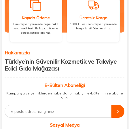
Kapıda Ödeme
Ücretsiz Kargo
Tüm alışverişlerinizde peşin nakit
1000 TL ve üzeri alışverişlerinizde
veya kredi kartı ile kapıda ödeme
kargo ücreti ödemezsiniz.
gerçekleştirebilirsiniz.
Hakkımızda
Türkiye’nin Güvenilir Kozmetik ve Takviye
Edici Gıda Mağazası
Güzellik, sağlık ve iyi hissetmek herkesin hakkı! Biz de bu vizyonla, hem
kişisel bakım hem de takviye edici gıda ürünlerini sizlerle
E-Bülten Aboneliği
buluşturuyoruz. Artık mağaza mağaza dolaşmanıza gerek yok;
Kampanya ve yeniliklerden haberdar olmak için e-bültenimize abone
ihtiyacınız olan her şeyi tek bir çatı altında topluyor ve kapınıza kadar
olun!
güvenle ulaştırıyoruz.
%100 orijinal kozmetik ve sağlık ürünleriyle güzelliğinizi tamamlayabilir,
vücudunuzu desteklemek için güvenilir takviye edici gıdalara
ulaşabilirsiniz. Cilt bakımından saç bakımına, makyajdan vitamin ve
Sosyal Medya
minerallere kadar binlerce ürünü uygun fiyat ve hızlı kargo avantajıyla