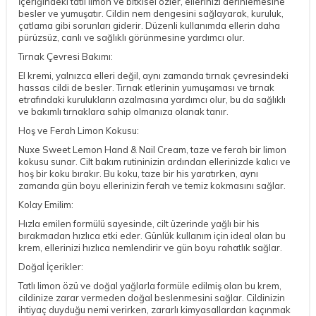
İçeriğindeki tatlı limon ve bitkisel özler, ellerinizi derinlemesine
besler ve yumuşatır. Cildin nem dengesini sağlayarak, kuruluk,
çatlama gibi sorunları giderir. Düzenli kullanımda ellerin daha
pürüzsüz, canlı ve sağlıklı görünmesine yardımcı olur.
Tırnak Çevresi Bakımı:
El kremi, yalnızca elleri değil, aynı zamanda tırnak çevresindeki
hassas cildi de besler. Tırnak etlerinin yumuşaması ve tırnak
etrafındaki kurulukların azalmasına yardımcı olur, bu da sağlıklı
ve bakımlı tırnaklara sahip olmanıza olanak tanır.
Hoş ve Ferah Limon Kokusu:
Nuxe Sweet Lemon Hand & Nail Cream, taze ve ferah bir limon
kokusu sunar. Cilt bakım rutininizin ardından ellerinizde kalıcı ve
hoş bir koku bırakır. Bu koku, taze bir his yaratırken, aynı
zamanda gün boyu ellerinizin ferah ve temiz kokmasını sağlar.
Kolay Emilim:
Hızla emilen formülü sayesinde, cilt üzerinde yağlı bir his
bırakmadan hızlıca etki eder. Günlük kullanım için ideal olan bu
krem, ellerinizi hızlıca nemlendirir ve gün boyu rahatlık sağlar.
Doğal İçerikler:
Tatlı limon özü ve doğal yağlarla formüle edilmiş olan bu krem,
cildinize zarar vermeden doğal beslenmesini sağlar. Cildinizin
ihtiyaç duyduğu nemi verirken, zararlı kimyasallardan kaçınmak