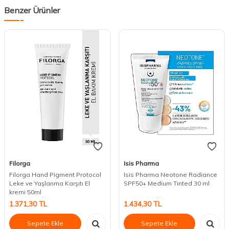
Benzer Ürünler
Filorga
Isis Pharma
Filorga Hand Pigment Protocol
Isis Pharma Neotone Radiance
Leke ve Yaşlanma Karşıtı El
SPF50+ Medium Tinted 30 ml
kremi 50ml
1.371,30
TL
1.434,30
TL
Sepete Ekle
Sepete Ekle