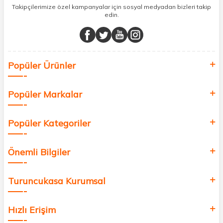
sunuyoruz.
Takipçilerimize özel kampanyalar için sosyal medyadan bizleri takip
edin.
Müşteri memnuniyetini ön planda tutarak, en kaliteli markaları sizlerle
buluşturuyor ve online alışveriş deneyiminizi en iyi hale getiriyoruz.
Sağlık, güzellik ve iyi yaşam için aradığınız her şey burada!
Siz de kendinizi yenilemek, sağlığınızı desteklemek ve güzelliğinize
Popüler Ürünler
değer katmak için bize katılın!
Popüler Markalar
Popüler Kategoriler
Önemli Bilgiler
Turuncukasa Kurumsal
Hızlı Erişim