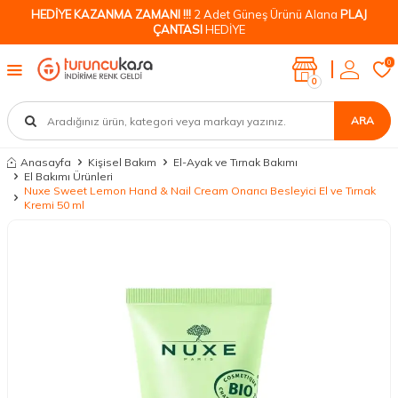
HEDİYE KAZANMA ZAMANI !!!
2 Adet Güneş Ürünü Alana
PLAJ
ÇANTASI
HEDİYE
0
0
ARA
Anasayfa
Kişisel Bakım
El-Ayak ve Tırnak Bakımı
El Bakımı Ürünleri
Nuxe Sweet Lemon Hand & Nail Cream Onarıcı Besleyici El ve Tırnak
Kremi 50 ml