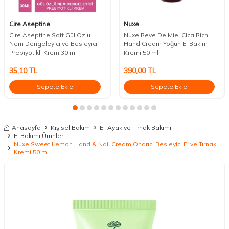
Cire Aseptine
Nuxe
Cire Aseptine Soft Gül Özlü
Nuxe Reve De Miel Cica Rich
Nem Dengeleyici ve Besleyici
Hand Cream Yoğun El Bakım
Prebiyotikli Krem 30 ml
Kremi 50 ml
35,10
TL
390,00
TL
Sepete Ekle
Sepete Ekle
Anasayfa
Kişisel Bakım
El-Ayak ve Tırnak Bakımı
El Bakımı Ürünleri
Nuxe Sweet Lemon Hand & Nail Cream Onarıcı Besleyici El ve Tırnak
Kremi 50 ml