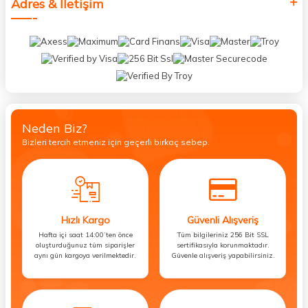
Adres & İletişim
Neden Biz?
Bizleri tercih etmeniz için geçerli birkaç sebep.
Hızlı Kargo
Güvenli Alışveriş
Hafta içi saat 14:00’ten önce
Tüm bilgileriniz 256 Bit SSL
oluşturduğunuz tüm siparişler
sertifikasıyla korunmaktadır.
aynı gün kargoya verilmektedir.
Güvenle alışveriş yapabilirsiniz.