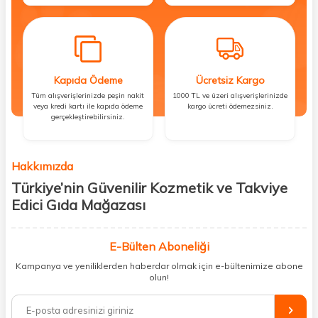
Kapıda Ödeme
Ücretsiz Kargo
Tüm alışverişlerinizde peşin nakit
1000 TL ve üzeri alışverişlerinizde
veya kredi kartı ile kapıda ödeme
kargo ücreti ödemezsiniz.
gerçekleştirebilirsiniz.
Hakkımızda
Türkiye’nin Güvenilir Kozmetik ve Takviye
Edici Gıda Mağazası
Güzellik, sağlık ve iyi hissetmek herkesin hakkı! Biz de bu vizyonla, hem
kişisel bakım hem de takviye edici gıda ürünlerini sizlerle
E-Bülten Aboneliği
buluşturuyoruz. Artık mağaza mağaza dolaşmanıza gerek yok;
Kampanya ve yeniliklerden haberdar olmak için e-bültenimize abone
ihtiyacınız olan her şeyi tek bir çatı altında topluyor ve kapınıza kadar
olun!
güvenle ulaştırıyoruz.
%100 orijinal kozmetik ve sağlık ürünleriyle güzelliğinizi tamamlayabilir,