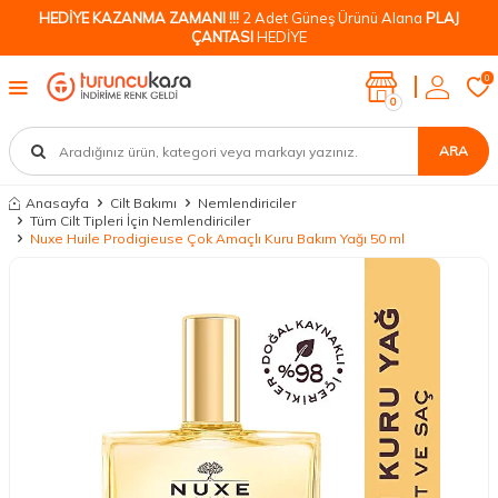
HEDİYE KAZANMA ZAMANI !!!
2 Adet Güneş Ürünü Alana
PLAJ
ÇANTASI
HEDİYE
0
0
ARA
Anasayfa
Cilt Bakımı
Nemlendiriciler
Tüm Cilt Tipleri İçin Nemlendiriciler
Nuxe Huile Prodigieuse Çok Amaçlı Kuru Bakım Yağı 50 ml