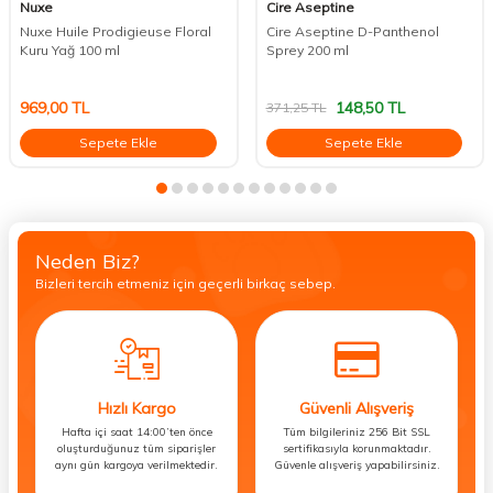
Nuxe
Cire Aseptine
Nuxe Huile Prodigieuse Floral
Cire Aseptine D-Panthenol
Kuru Yağ 100 ml
Sprey 200 ml
969,00
TL
148,50
TL
371,25
TL
Sepete Ekle
Sepete Ekle
Neden Biz?
Bizleri tercih etmeniz için geçerli birkaç sebep.
Hızlı Kargo
Güvenli Alışveriş
Hafta içi saat 14:00’ten önce
Tüm bilgileriniz 256 Bit SSL
oluşturduğunuz tüm siparişler
sertifikasıyla korunmaktadır.
aynı gün kargoya verilmektedir.
Güvenle alışveriş yapabilirsiniz.