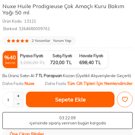
Nuxe Huile Prodigieuse Çok Amaçlı Kuru Bakım
Yağı 50 ml
Ürün Kodu:
13121
Barkod:
3264680009761
2 Yorumlar
Yorum Yap
Piyasa Fiyatı
Satış Fiyatı
Havale Fiyatı
%
40
1.200,00
TL
720,00
TL
698,40
TL
İndirim
Bu Ürünü Satın Al
7 TL Parapuan
Kazan
(Üyelikli Alışverişlerde Geçerli)
Nuxe
Tüm Cilt Tipleri İçin Nemlendiriciler
Daha Fazla
Daha Fazla
Sepete Ekle
03
:22
:09
içerisinde sipariş verirsen bugün kargoda
Öne Çıkan Bilgiler