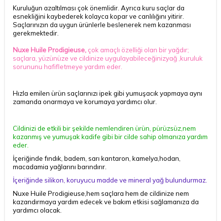
Kuruluğun azaltılması çok önemlidir. Ayrıca kuru saçlar da
esnekliğini kaybederek kolayca kopar ve canlılığını yitirir.
Saçlarınızın da uygun ürünlerle beslenerek nem kazanması
gerekmektedir.
Nuxe Huile Prodigieuse,
çok amaçlı özelliği olan bir yağdır;
saçlara, yüzünüze ve cildinize uygulayabileceğinizyağ ,kuruluk
sorununu hafifletmeye yardım eder.
Hızla emilen ürün saçlarınızı
ipek
gibi yumuşacık yapmaya aynı
zamanda onarmaya ve korumaya yardımcı olur.
Cildinizi de etkili bir şekilde nemlendiren ürün, pürüzsüz,nem
kazanmış ve yumuşak kadife gibi bir cilde sahip olmanıza yardım
eder.
İçeriğinde fındık, badem, sarı kantaron, kamelya,hodan,
macadamia yağlarını barındırır.
İçeriğinde silikon, koruyucu madde ve mineral yağ bulundurmaz.
Nuxe Huile Prodigieuse,
hem saçlara hem de cildinize nem
kazandırmaya yardım edecek ve bakım etkisi sağlamanıza da
DESTEK
yardımcı olacak.