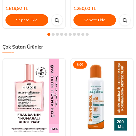
1.619,92
TL
1.250,00
TL
Sepete Ekle
Sepete Ekle
Çok Satan Ürünler
%
60