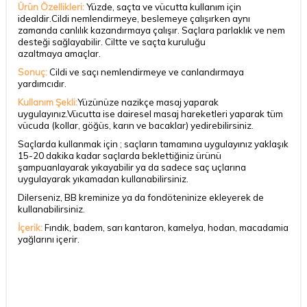
Ürün Özellikleri:
Yüzde, saçta ve vücutta kullanım için
idealdir.Cildi nemlendirmeye, beslemeye çalışırken aynı
zamanda canlılık kazandırmaya çalışır. Saçlara parlaklık ve nem
desteği sağlayabilir. Ciltte ve saçta kuruluğu
azaltmaya amaçlar.
Sonuç:
Cildi ve saçı nemlendirmeye ve canlandırmaya
yardımcıdır.
Kullanım Şekli:
Yüzünüze nazikçe masaj yaparak
uygulayınız.
Vücutta ise dairesel masaj hareketleri yaparak tüm
vücuda (kollar, göğüs, karın ve bacaklar) yedirebilirsiniz.
Saçlarda kullanmak için ; saçların tamamına uygulayınız yaklaşık
15-20 dakika kadar saçlarda beklettiğiniz ürünü
şampuanlayarak yıkayabilir ya da sadece saç uçlarına
uygulayarak yıkamadan kullanabilirsiniz.
Dilerseniz
,
BB kreminize ya da fondöteninize ekleyerek de
kullanabilirsiniz.
İçerik:
F
ındık, badem, sarı kantaron, kamelya, hodan, macadamia
yağlarını içerir.