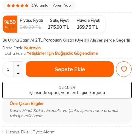
1 Yorumlar
Yorum Yap
Piyasa Fiyatı
Satış Fiyatı
Havale Fiyatı
%
50
349,99
TL
175,00
TL
169,75
TL
İndirim
Bu Ürünü Satın Al
2 TL Parapuan
Kazan
(Üyelikli Alışverişlerde Geçerli)
Nutraxin
Daha Fazla
Yetişkinler İçin Bağışıklık Güçlendirme
Daha Fazla
Sepete Ekle
12
:18
:23
içerisinde sipariş verirsen bugün kargoda
Öne Çıkan Bilgiler
Kust-i Hindi Kökü , Propolis ve Çinko içeren nane aromalı
takviye edici gıda
Listeye Ekle
Fiyat Alarmı