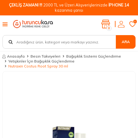
ÇEKLİŞ ZAMANI !!!
2000 TL ve Üzeri Alışverişlerinizde
İPHONE 14
kazanma şansı
0
0
ARA
Anasayfa
Besin Takviyeleri
Bağışıklık Sistemi Güçlendirme
Yetişkinler İçin Bağışıklık Güçlendirme
Nutraxin Costus Root Spray 30 ml