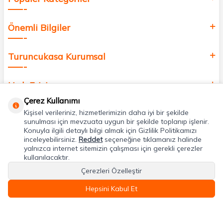
Önemli Bilgiler
Turuncukasa Kurumsal
Hızlı Erişim
Çerez Kullanımı
Kişisel verileriniz, hizmetlerimizin daha iyi bir şekilde
Uygulamalarımız
sunulması için mevzuata uygun bir şekilde toplanıp işlenir.
Konuyla ilgili detaylı bilgi almak için Gizlilik Politikamızı
inceleyebilirsiniz.
Reddet
seçeneğine tıklamanız halinde
Adres & İletişim
yalnızca internet sitemizin çalışması için gerekli çerezler
kullanılacaktır.
Çerezleri Özelleştir
Hepsini Kabul Et