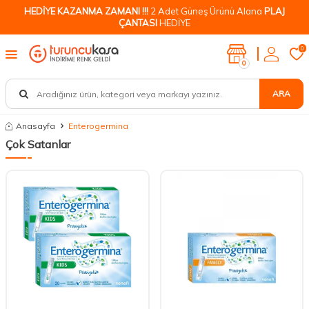
HEDİYE KAZANMA ZAMANI !!!
2 Adet Güneş Ürünü Alana
PLAJ
ÇANTASI
HEDİYE
0
0
ARA
Anasayfa
Enterogermina
Çok Satanlar