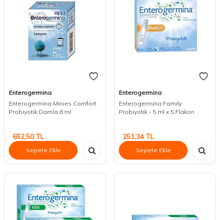
Enterogermina
Enterogermina
Enterogermina Minies Comfort
Enterogermina Family
Probiyotik Damla 8 ml
Probiyotik - 5 ml x 5 Flakon
652,50
TL
251,34
TL
Sepete Ekle
Sepete Ekle