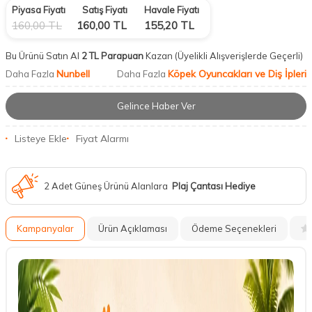
Piyasa Fiyatı
Satış Fiyatı
Havale Fiyatı
160,00
TL
160,00
TL
155,20
TL
Bu Ürünü Satın Al
2 TL Parapuan
Kazan
(Üyelikli Alışverişlerde Geçerli)
Nunbell
Köpek Oyuncakları ve Diş İpleri
Daha Fazla
Daha Fazla
Gelince Haber Ver
Listeye Ekle
Fiyat Alarmı
2 Adet Güneş Ürünü Alanlara
Plaj Çantası Hediye
Kampanyalar
Ürün Açıklaması
Ödeme Seçenekleri