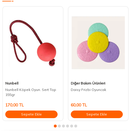
Nunbell
Diğer Bakım Ürünleri
Nunbell Köpek Oyun. Sert Top
Daisy Frizbi Oyuncak
155gr
170,00
TL
60,00
TL
Sepete Ekle
Sepete Ekle