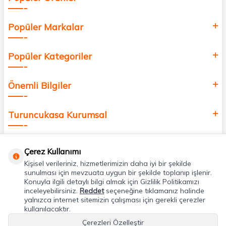
Popüler Markalar
Popüler Kategoriler
Önemli Bilgiler
Turuncukasa Kurumsal
Hızlı Erişim
Çerez Kullanımı
Kişisel verileriniz, hizmetlerimizin daha iyi bir şekilde
Uygulamalarımız
sunulması için mevzuata uygun bir şekilde toplanıp işlenir.
Konuyla ilgili detaylı bilgi almak için Gizlilik Politikamızı
inceleyebilirsiniz.
Reddet
seçeneğine tıklamanız halinde
yalnızca internet sitemizin çalışması için gerekli çerezler
Adres & İletişim
kullanılacaktır.
Çerezleri Özelleştir