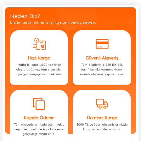
Neden Biz?
Bizleri tercih etmeniz için geçerli birkaç sebep.
Hızlı Kargo
Güvenli Alışveriş
Hafta içi saat 14:00’ten önce
Tüm bilgileriniz 256 Bit SSL
oluşturduğunuz tüm siparişler
sertifikasıyla korunmaktadır.
aynı gün kargoya verilmektedir.
Güvenle alışveriş yapabilirsiniz.
Kapıda Ödeme
Ücretsiz Kargo
Tüm alışverişlerinizde peşin nakit
1000 TL ve üzeri alışverişlerinizde
veya kredi kartı ile kapıda ödeme
kargo ücreti ödemezsiniz.
gerçekleştirebilirsiniz.