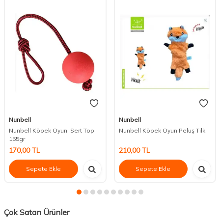
Nunbell
Nunbell
Nunbell Köpek Oyun. Sert Top
Nunbell Köpek Oyun.Peluş Tilki
155gr
170,00
TL
210,00
TL
Sepete Ekle
Sepete Ekle
Çok Satan Ürünler