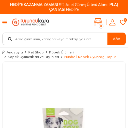
HEDİYE KAZANMA ZAMANI !!!
2 Adet Güneş Ürünü Alana
PLAJ
ÇANTASI
HEDİYE
0
0
ARA
Anasayfa
Pet Shop
Köpek Ürünleri
Köpek Oyuncakları ve Diş İpleri
Nunbell Köpek Oyuncagı Top M