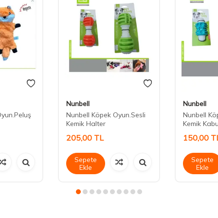
Nunbell
Nunbell
Oyun.Peluş
Nunbell Köpek Oyun.Sesli
Nunbell Kö
Kemik Halter
Kemik Kab
205,00
TL
150,00
T
Sepete
Sepete
Ekle
Ekle