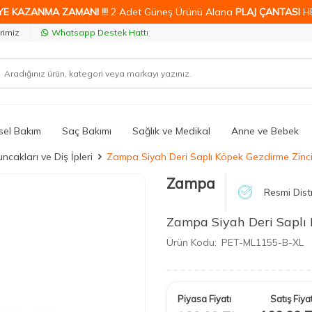
YE KAZANMA ZAMANI !!!
2 Adet Güneş Ürünü Alana
PLAJ ÇANTASI
H
rimiz
Whatsapp Destek Hattı
isel Bakım
Saç Bakımı
Sağlık ve Medikal
Anne ve Bebek
cakları ve Diş İpleri
Zampa Siyah Deri Saplı Köpek Gezdirme Zinci
Zampa
Resmi Dist
Zampa Siyah Deri Saplı 
Ürün Kodu:
PET-ML1155-B-XL
Piyasa Fiyatı
Satış Fiyat