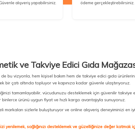
Güvenle alışveriş yapabilirsiniz.
ödeme gerçekleştirebilirsiniz.
metik ve Takviye Edici Gıda Mağazas
Biz de bu vizyonla, hem kişisel bakım hem de takviye edici gıda ürünler
ek bir çatı altında topluyor ve kapınıza kadar güvenle ulaştırıyoruz.
iğinizi tamamlayabilir, vücudunuzu desteklemek için güvenilir takviye e
binlerce ürünü uygun fiyat ve hızlı kargo avantajıyla sunuyoruz.
 markaları sizlerle buluşturuyor ve online alışveriş deneyiminizi en iyi 
izi yenilemek, sağlığınızı desteklemek ve güzelliğinize değer katmak için