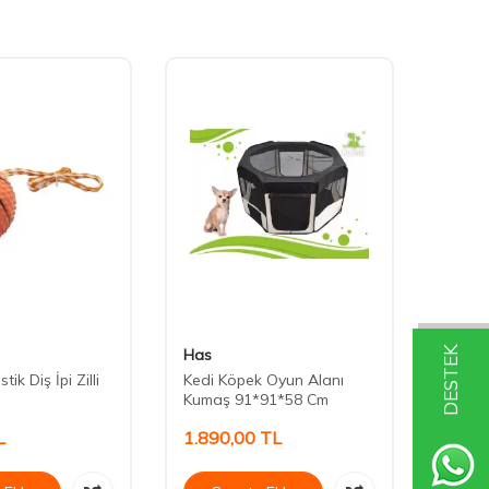
DESTEK
Has
Nunbe
tik Diş İpi Zilli
Kedi Köpek Oyun Alanı
Nunbe
Kumaş 91*91*58 Cm
Kemik
L
1.890,00
TL
150,