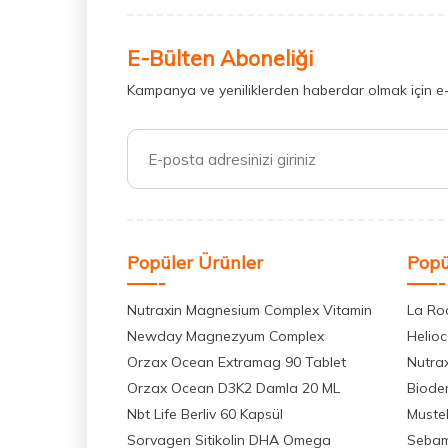
E-Bülten Aboneliği
Kampanya ve yeniliklerden haberdar olmak için e
Popüler Ürünler
Popü
Nutraxin Magnesium Complex Vitamin
La Ro
Newday Magnezyum Complex
Helio
Orzax Ocean Extramag 90 Tablet
Nutra
Orzax Ocean D3K2 Damla 20 ML
Biode
Nbt Life Berliv 60 Kapsül
Muste
Sorvagen Sitikolin DHA Omega
Seba