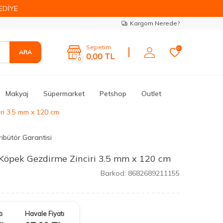
EDİYE
Kargom Nerede?
Sepetim
0
ARA
0,00
TL
0
Makyaj
Süpermarket
Petshop
Outlet
ri 3.5 mm x 120 cm
ribütör Garantisi
Köpek Gezdirme Zinciri 3.5 mm x 120 cm
Barkod:
8682689211155
ı
Havale Fiyatı