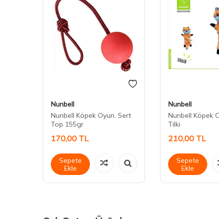
Nunbell
Nunbell
cagi
Nunbell Köpek Oyun. Sert
Nunbell Köpek 
Top 155gr
Tilki
170,00
TL
210,00
TL
Sepete
Sepete
Ekle
Ekle