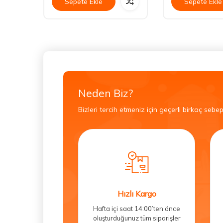
Sepete Ekle
Sepete Ekle
Neden Biz?
Bizleri tercih etmeniz için geçerli birkaç sebep
Hızlı Kargo
Hafta içi saat 14:00’ten önce
oluşturduğunuz tüm siparişler