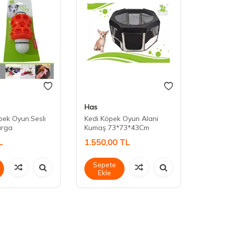
Has
Has
pek Oyun.Sesli
Kedi Köpek Oyun Alani
Kedi 
urga
Kumaş 73*73*43Cm
Kumaş
L
1.550,00
TL
1.89
Sepete
Sep
Ekle
Ek