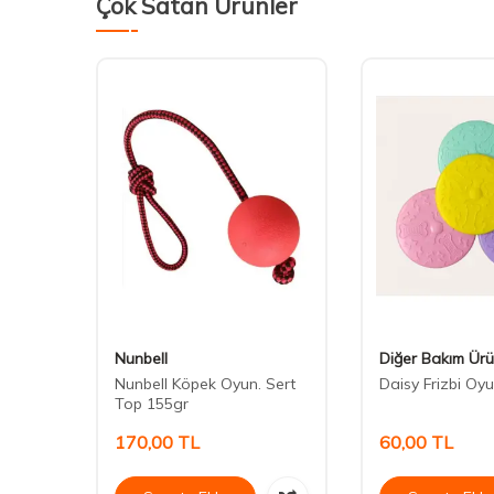
Çok Satan Ürünler
Nunbell
Diğer Bakım Ürü
esli
Nunbell Köpek Oyun. Sert
Daisy Frizbi Oy
Top 155gr
170,00
TL
60,00
TL