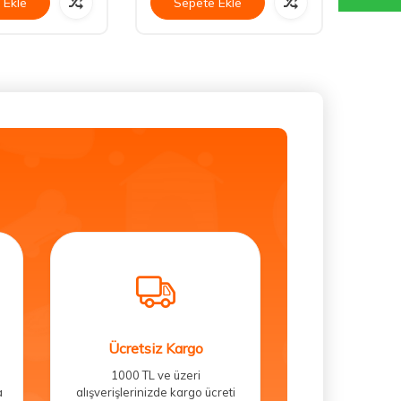
 Ekle
Sepete Ekle
Se
Ücretsiz Kargo
1000 TL ve üzeri
a
alışverişlerinizde kargo ücreti