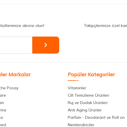
-bültenimize abone olun!
Takipçilerimize özel ka
ler Markalar
Popüler Kategoriler
che Posay
Vitaminler
care
Cilt Temizleme Ürünleri
xin
Ruj ve Dudak Ürünleri
rma
Anti Aging Ürünler
la
Parfüm - Deodarant ve Roll on
med
Nemlendiriciler