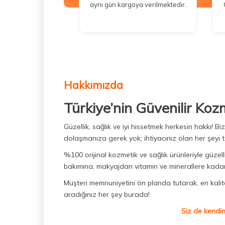
aynı gün kargoya verilmektedir.
Hakkımızda
Türkiye’nin Güvenilir Koz
Güzellik, sağlık ve iyi hissetmek herkesin hakkı! 
dolaşmanıza gerek yok; ihtiyacınız olan her şeyi t
%100 orijinal kozmetik ve sağlık ürünleriyle güzell
bakımına, makyajdan vitamin ve minerallere kadar 
Müşteri memnuniyetini ön planda tutarak, en kaliteli
aradığınız her şey burada!
Siz de kendin