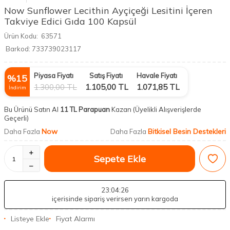
Now Sunflower Lecithin Ayçiçeği Lesitini İçeren
Takviye Edici Gıda 100 Kapsül
Ürün Kodu:
63571
Barkod:
733739023117
Piyasa Fiyatı
Satış Fiyatı
Havale Fiyatı
%
15
1.300,00
TL
1.105,00
TL
1.071,85
TL
İndirim
Bu Ürünü Satın Al
11 TL Parapuan
Kazan
(Üyelikli Alışverişlerde
Geçerli)
Now
Bitkisel Besin Destekleri
Daha Fazla
Daha Fazla
Sepete Ekle
23
:04
:26
içerisinde sipariş verirsen yarın kargoda
Listeye Ekle
Fiyat Alarmı