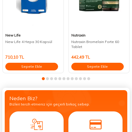
New Life
Nutraxin
New Life 4 Hepa 30 Kapsül
Nutraxin Bromelain Forte 60
Tablet
710,10
TL
442,49
TL
Sepete Ekle
Sepete Ekle
Neden Biz?
Bizleri tercih etmeniz için geçerli birkaç sebep.