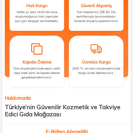
Hızlı Kargo
Güvenli Alışveriş
Hafta içi saat 14:00’ten önce
Tüm bilgileriniz 256 Bit SSL
oluşturduğunuz tüm siparişler
sertifikasıyla korunmaktadır.
aynı gün kargoya verilmektedir.
Güvenle alışveriş yapabilirsiniz.
Kapıda Ödeme
Ücretsiz Kargo
Tüm alışverişlerinizde peşin nakit
1000 TL ve üzeri alışverişlerinizde
veya kredi kartı ile kapıda ödeme
kargo ücreti ödemezsiniz.
gerçekleştirebilirsiniz.
Hakkımızda
Türkiye’nin Güvenilir Kozmetik ve Takviye
Edici Gıda Mağazası
Güzellik, sağlık ve iyi hissetmek herkesin hakkı! Biz de bu vizyonla, hem
kişisel bakım hem de takviye edici gıda ürünlerini sizlerle
E-Bülten Aboneliği