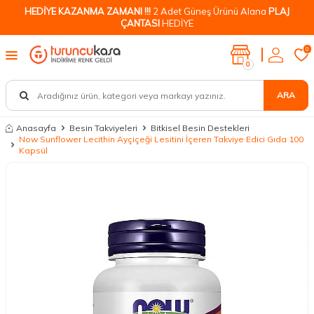
HEDİYE KAZANMA ZAMANI !!!
2 Adet Güneş Ürünü Alana
PLAJ
ÇANTASI
HEDİYE
0
0
ARA
Anasayfa
Besin Takviyeleri
Bitkisel Besin Destekleri
Now Sunflower Lecithin Ayçiçeği Lesitini İçeren Takviye Edici Gıda 100
Kapsül