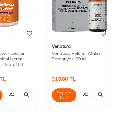
Venatura
LeeRo
wer Lecithin
Venatura Pelarim Afrika
Leero
sitini İçeren
Sardunyası 20 mL
Table
ici Gıda 100
TL
315,00
TL
990,
Sepete
Sep
Ekle
Ek