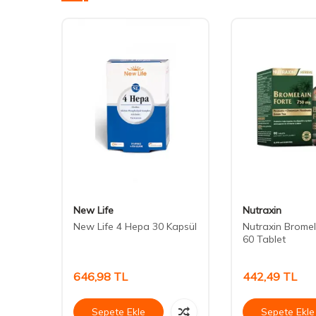
New Life
Nutraxin
u Yağı
New Life 4 Hepa 30 Kapsül
Nutraxin Bromel
60 Tablet
646,98
TL
442,49
TL
Sepete Ekle
Sepete Ekle