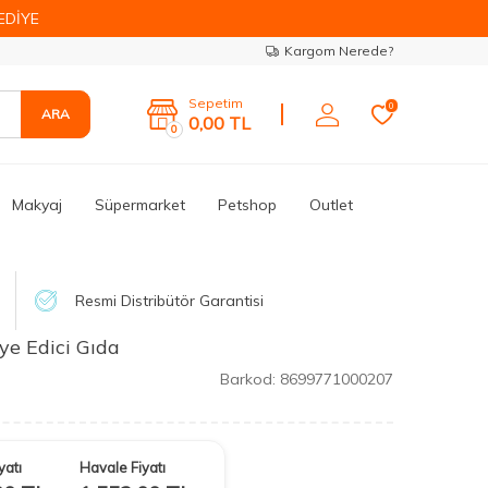
EDİYE
Kargom Nerede?
Sepetim
0
ARA
0,00
TL
0
Makyaj
Süpermarket
Petshop
Outlet
Resmi Distribütör Garantisi
ye Edici Gıda
Barkod:
8699771000207
yatı
Havale Fiyatı