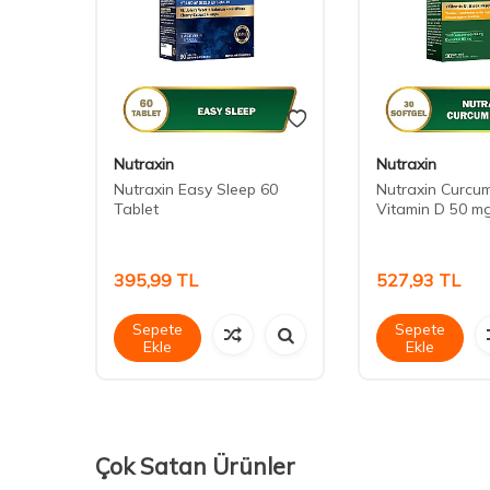
Nutraxin
Nutraxin
Nutraxin Easy Sleep 60
Nutraxin Curcum
 600
Tablet
Vitamin D 50 m
395,99
TL
527,93
TL
Sepete
Sepete
Ekle
Ekle
Çok Satan Ürünler