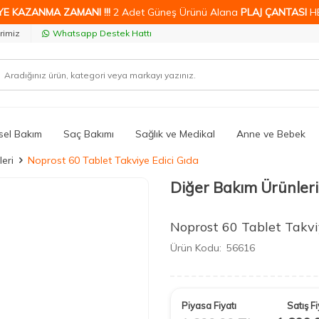
YE KAZANMA ZAMANI !!!
2 Adet Güneş Ürünü Alana
PLAJ ÇANTASI
H
rimiz
Whatsapp Destek Hattı
isel Bakım
Saç Bakımı
Sağlık ve Medikal
Anne ve Bebek
leri
Noprost 60 Tablet Takviye Edici Gıda
Diğer Bakım Ürünleri
Noprost 60 Tablet Takvi
Ürün Kodu:
56616
Piyasa Fiyatı
Satış Fi