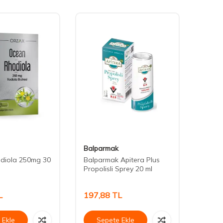
Balparmak
Tabil
diola 250mg 30
Balparmak Apitera Plus
LifeX
Propolisli Sprey 20 ml
L
197,88
TL
654,
 Ekle
Sepete Ekle
Se