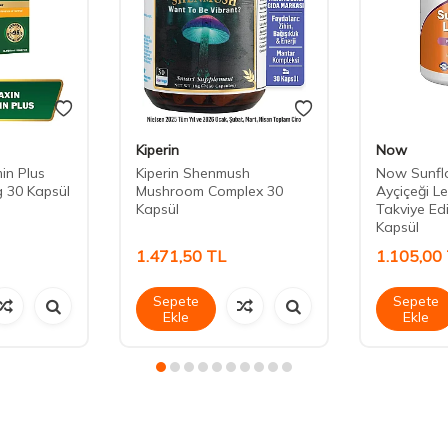
Kiperin
Now
in Plus
Kiperin Shenmush
Now Sunflo
g 30 Kapsül
Mushroom Complex 30
Ayçiçeği Le
Kapsül
Takviye Ed
Kapsül
1.471,50
TL
1.105,00
Sepete
Sepete
Ekle
Ekle