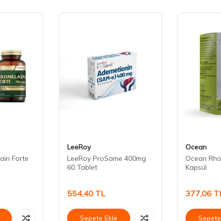
LeeRoy
Ocean
ain Forte
LeeRoy ProSame 400mg
Ocean Rho
60 Tablet
Kapsül
554,40
TL
377,06
T
Sepete Ekle
Sepete