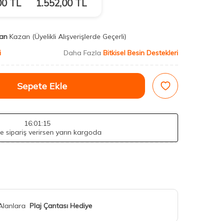
00
TL
1.552,00
TL
an
Kazan
(Üyelikli Alışverişlerde Geçerli)
i
Daha Fazla
Bitkisel Besin Destekleri
Sepete Ekle
16
:01
:13
de sipariş verirsen yarın kargoda
 Alanlara
Plaj Çantası Hediye