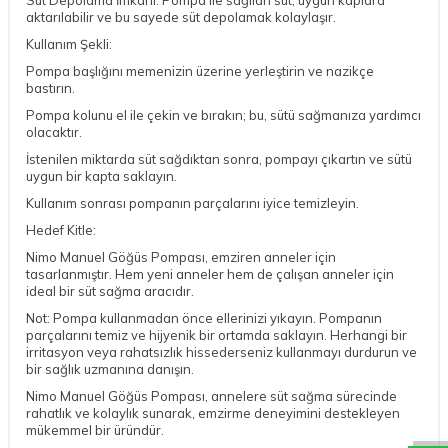
Süt Depolama İmkanı: Pompa ile sağılan süt, uygun kaplara
aktarılabilir ve bu sayede süt depolamak kolaylaşır.
Kullanım Şekli:
Pompa başlığını memenizin üzerine yerleştirin ve nazikçe
bastırın.
Pompa kolunu el ile çekin ve bırakın; bu, sütü sağmanıza yardımcı
olacaktır.
İstenilen miktarda süt sağdıktan sonra, pompayı çıkartın ve sütü
uygun bir kapta saklayın.
Kullanım sonrası pompanın parçalarını iyice temizleyin.
Hedef Kitle:
Nimo Manuel Göğüs Pompası, emziren anneler için
tasarlanmıştır. Hem yeni anneler hem de çalışan anneler için
ideal bir süt sağma aracıdır.
Not: Pompa kullanmadan önce ellerinizi yıkayın. Pompanın
parçalarını temiz ve hijyenik bir ortamda saklayın. Herhangi bir
irritasyon veya rahatsızlık hissederseniz kullanmayı durdurun ve
bir sağlık uzmanına danışın.
DESTEK
Nimo Manuel Göğüs Pompası, annelere süt sağma sürecinde
rahatlık ve kolaylık sunarak, emzirme deneyimini destekleyen
mükemmel bir üründür.