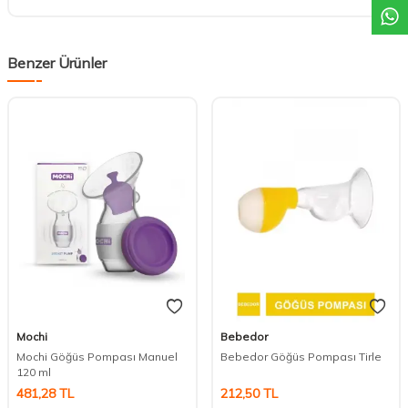
Benzer Ürünler
Mochi
Bebedor
Mochi Göğüs Pompası Manuel
Bebedor Göğüs Pompası Tirle
120 ml
481,28
TL
212,50
TL