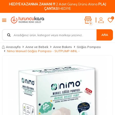
HEDİYE KAZANMA ZAMANI !!!
2 Adet Güneş Ürünü Alana
PLAJ
ÇANTASI
HEDİYE
0
0
ARA
Anasayfa
Anne ve Bebek
Anne Bakımı
Göğüs Pompası
Nimo Manuel Göğüs Pompası - SUTPUMP-MNL -