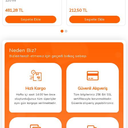
120 ml
481,28
TL
212,50
TL
Sepete Ekle
Sepete Ekle
Neden Biz?
Bizleri tercih etmeniz için geçerli birkaç sebep.
Hızlı Kargo
Güvenli Alışveriş
Hafta içi saat 14:00’ten önce
Tüm bilgileriniz 256 Bit SSL
oluşturduğunuz tüm siparişler
sertifikasıyla korunmaktadır.
aynı gün kargoya verilmektedir.
Güvenle alışveriş yapabilirsiniz.