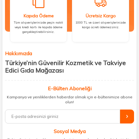
Kapıda Ödeme
Ücretsiz Kargo
Tüm alışverişlerinizde peşin nakit
1000 TL ve üzeri alışverişlerinizde
veya kredi kartı ile kapıda ödeme
kargo ücreti ödemezsiniz.
gerçekleştirebilirsiniz.
Hakkımızda
Türkiye’nin Güvenilir Kozmetik ve Takviye
Edici Gıda Mağazası
Güzellik, sağlık ve iyi hissetmek herkesin hakkı! Biz de bu vizyonla, hem
kişisel bakım hem de takviye edici gıda ürünlerini sizlerle
E-Bülten Aboneliği
buluşturuyoruz. Artık mağaza mağaza dolaşmanıza gerek yok;
Kampanya ve yeniliklerden haberdar olmak için e-bültenimize abone
ihtiyacınız olan her şeyi tek bir çatı altında topluyor ve kapınıza kadar
olun!
güvenle ulaştırıyoruz.
%100 orijinal kozmetik ve sağlık ürünleriyle güzelliğinizi tamamlayabilir,
vücudunuzu desteklemek için güvenilir takviye edici gıdalara
ulaşabilirsiniz. Cilt bakımından saç bakımına, makyajdan vitamin ve
Sosyal Medya
minerallere kadar binlerce ürünü uygun fiyat ve hızlı kargo avantajıyla