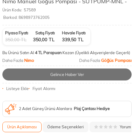
Nimo Manuel Göğüs Pompası - SUTPUMP-MNL -
Ürün Kodu:
57589
Barkod:
8698973762005
Piyasa Fiyatı
Satış Fiyatı
Havale Fiyatı
350,00
TL
350,00
TL
339,50
TL
Bu Ürünü Satın Al
4 TL Parapuan
Kazan
(Üyelikli Alışverişlerde Geçerli)
Nimo
Göğüs Pompası
Daha Fazla
Daha Fazla
Gelince Haber Ver
Listeye Ekle
Fiyat Alarmı
2 Adet Güneş Ürünü Alanlara
Plaj Çantası Hediye
Yorum
Ürün Açıklaması
Ödeme Seçenekleri