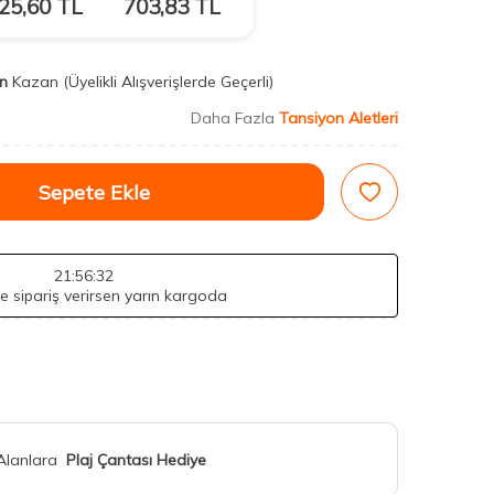
25,60
TL
703,83
TL
n
Kazan
(Üyelikli Alışverişlerde Geçerli)
Daha Fazla
Tansiyon Aletleri
Sepete Ekle
21
:56
:31
de sipariş verirsen yarın kargoda
 Alanlara
Plaj Çantası Hediye