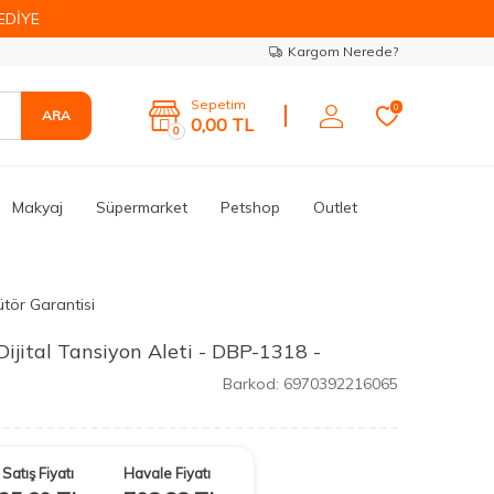
EDİYE
Kargom Nerede?
Sepetim
0
ARA
0,00
TL
0
Makyaj
Süpermarket
Petshop
Outlet
ütör Garantisi
ijital Tansiyon Aleti - DBP-1318 -
Barkod:
6970392216065
Satış Fiyatı
Havale Fiyatı