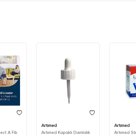
Artımed
Artımed
ct A Fib
Artımed Kapaklı Damlalık
Artımed St