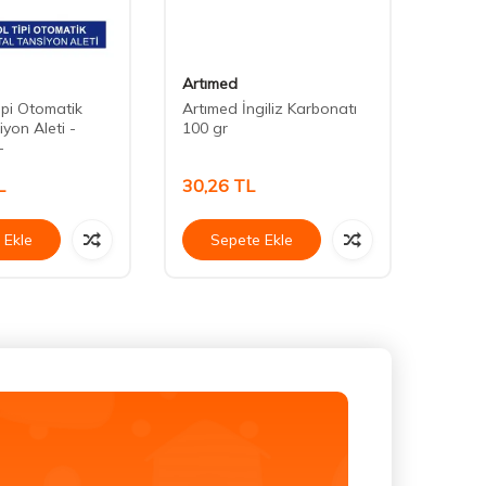
Artımed
Core
ipi Otomatik
Artımed İngiliz Karbonatı
Artım
iyon Aleti -
100 gr
Ölçer 
-
L
30,26
TL
547,
 Ekle
Sepete Ekle
Se