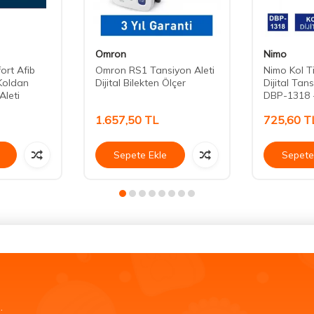
Omron
Nimo
rt Afib
Omron RS1 Tansiyon Aleti
Nimo Kol T
Koldan
Dijital Bilekten Ölçer
Dijital Tans
Aleti
DBP-1318 
1.657,50
TL
725,60
T
Sepete Ekle
Sepete
.