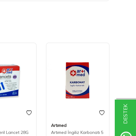
DESTEK
Artımed
Artım
eril Lancet 28G
Artımed İngiliz Karbonatı 5
Artıme