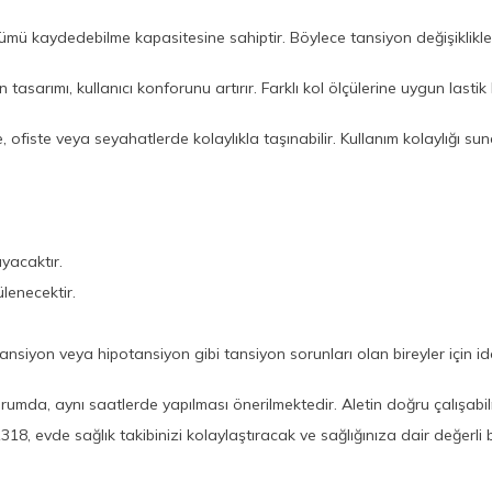
mü kaydedebilme kapasitesine sahiptir. Böylece tansiyon değişikliklerin
en tasarımı, kullanıcı konforunu artırır. Farklı kol ölçülerine uygun last
 ofiste veya seyahatlerde kolaylıkla taşınabilir. Kullanım kolaylığı sun
yacaktır.
enecektir.
ansiyon veya hipotansiyon gibi tansiyon sorunları olan bireyler için ideal
umda, aynı saatlerde yapılması önerilmektedir. Aletin doğru çalışabilm
18, evde sağlık takibinizi kolaylaştıracak ve sağlığınıza dair değerli b