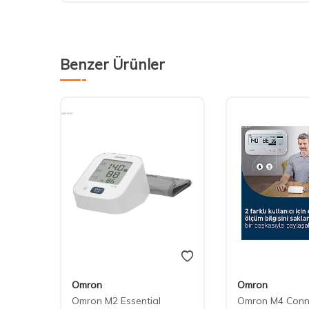
Benzer Ürünler
Omron
Omron
Koldan
Omron M2 Essential
Omron M4 Conne