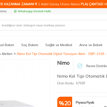
YE KAZANMA ZAMANI !!!
2 Adet Güneş Ürünü Alana
PLAJ ÇANTASI
H
rimiz
Whatsapp Destek Hattı
isel Bakım
Saç Bakımı
Sağlık ve Medikal
Anne ve Bebek
 Aletleri
Nimo Kol Tipi Otomatik Dijital Tansiyon Aleti - DBP-1318 -
Nimo
Resmi Distrib
Nimo Kol Tipi Otomatik D
Ürün Kodu:
57587
%
20
Piyasa Fiyatı