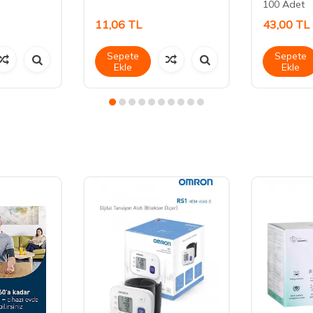
100 Adet
11,06
TL
43,00
TL
Sepete
Sepete
Ekle
Ekle