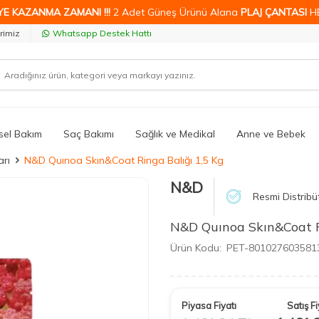
YE KAZANMA ZAMANI !!!
2 Adet Güneş Ürünü Alana
PLAJ ÇANTASI
H
rimiz
Whatsapp Destek Hattı
isel Bakım
Saç Bakımı
Sağlık ve Medikal
Anne ve Bebek
rı
N&D Quınoa Skın&Coat Ringa Balığı 1,5 Kg
N&D
Resmi Distribü
N&D Quınoa Skın&Coat R
Ürün Kodu:
PET-801027603581
Piyasa Fiyatı
Satış Fi