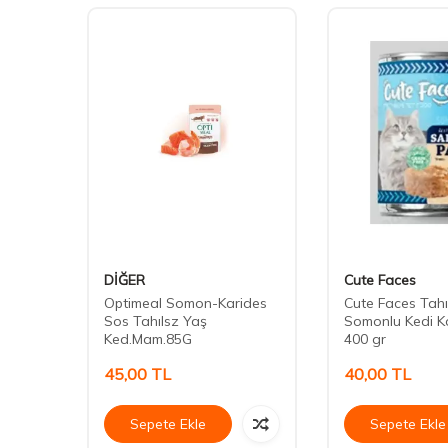
DİĞER
Cute Faces
omonlu
Optimeal Somon-Karides
Cute Faces Tahı
n Kedi
Sos Tahılsz Yaş
Somonlu Kedi K
Ked.Mam.85G
400 gr
45,00
TL
40,00
TL
Sepete Ekle
Sepete Ekle