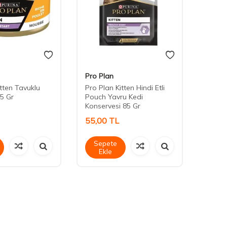
Pro Plan
Cute 
itten Tavuklu
Pro Plan Kitten Hindi Etli
Cute 
5 Gr
Pouch Yavru Kedi
Stick 
Konservesi 85 Gr
55,00
TL
45,0
Sepete
Sep
Ekle
Ek