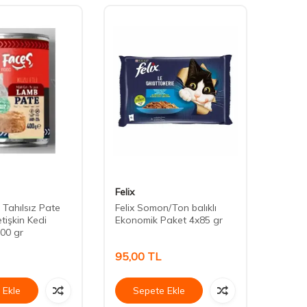
Felix
Cute 
 Tahılsız Pate
Felix Somon/Ton balıklı
Cute F
etişkin Kedi
Ekonomik Paket 4x85 gr
Somonl
00 gr
Konse
95,00
TL
40,0
 Ekle
Sepete Ekle
Se