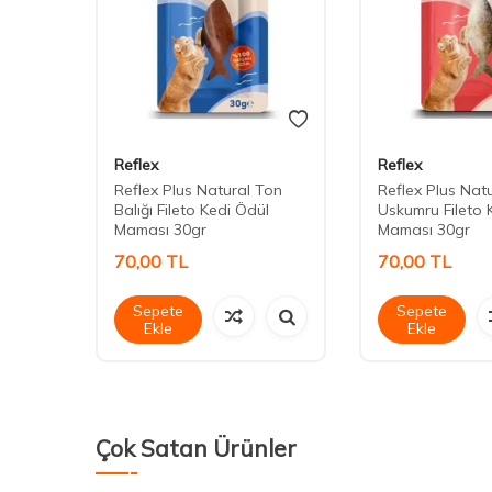
Reflex
Reflex
 Etli-
Reflex Plus Natural Ton
Reflex Plus Nat
Balığı Fileto Kedi Ödül
Uskumru Fileto 
Maması 30gr
Maması 30gr
70,00
TL
70,00
TL
Sepete
Sepete
Ekle
Ekle
Çok Satan Ürünler