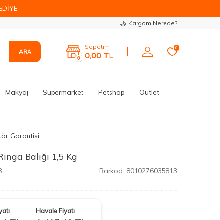
EDİYE
Kargom Nerede?
Sepetim
0
ARA
0,00
TL
0
Makyaj
Süpermarket
Petshop
Outlet
tör Garantisi
inga Balığı 1,5 Kg
3
Barkod:
8010276035813
yatı
Havale Fiyatı