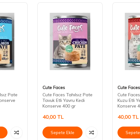
Cute Faces
Cute Faces
lsız Pate
Cute Faces Tahılsız Pate
Cute Faces
onserve
Tavuk Etli Yavru Kedi
Kuzu Etli Y
Konserve 400 gr
Konserve 4
40,00
TL
40,00
TL
Sepete Ekle
Sepete