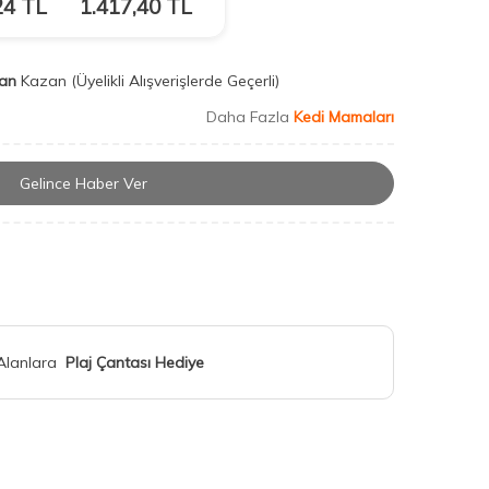
24
TL
1.417,40
TL
an
Kazan
(Üyelikli Alışverişlerde Geçerli)
Daha Fazla
Kedi Mamaları
Gelince Haber Ver
 Alanlara
Plaj Çantası Hediye