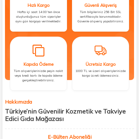
Hızlı Kargo
Güvenli Alışveriş
Hafta içi saat 14:00’ten önce
Tüm bilgileriniz 256 Bit SSL
oluşturduğunuz tüm siparişler
sertifikasıyla korunmaktadır.
aynı gün kargoya verilmektedir.
Güvenle alışveriş yapabilirsiniz.
Kapıda Ödeme
Ücretsiz Kargo
Tüm alışverişlerinizde peşin nakit
1000 TL ve üzeri alışverişlerinizde
veya kredi kartı ile kapıda ödeme
kargo ücreti ödemezsiniz.
gerçekleştirebilirsiniz.
Hakkımızda
Türkiye’nin Güvenilir Kozmetik ve Takviye
Edici Gıda Mağazası
Güzellik, sağlık ve iyi hissetmek herkesin hakkı! Biz de bu vizyonla, hem
kişisel bakım hem de takviye edici gıda ürünlerini sizlerle
E-Bülten Aboneliği