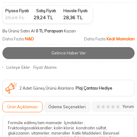
Piyasa Fiyatı
Satış Fiyatı
Havale Fiyatı
29,24
TL
29,24
TL
28,36
TL
Bu Ürünü Satın Al
0 TL Parapuan
Kazan
N&D
Kedi Mamaları
Daha Fazla
Daha Fazla
Gelince Haber Ver
Listeye Ekle
Fiyat Alarmı
2 Adet Güneş Ürünü Alanlara
Plaj Çantası Hediye
Yorum
Ürün Açıklaması
Ödeme Seçenekleri
Formüle edilmiş tam mamadır. İçindekiler :
Fruktooligosakkkaridler, kolin klorür, kondroitin sülfat,
glukozamin, vitaminler, mineraller. Katkı Maddeleri; Besinsel