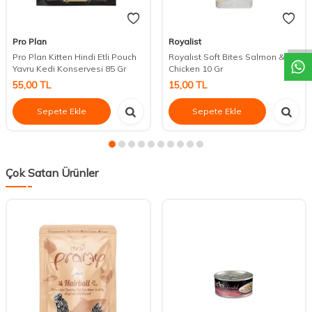
DESTEK
Pro Plan
Royalist
Pro Plan Kitten Hindi Etli Pouch
Royalıst Soft Bites Salmon &
Yavru Kedi Konservesi 85 Gr
Chicken 10 Gr
55,00
TL
15,00
TL
Sepete Ekle
Sepete Ekle
Çok Satan Ürünler