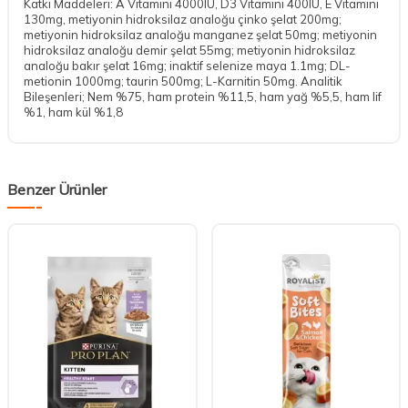
Katkı Maddeleri: A Vitamini 4000IU, D3 Vitamini 400IU, E Vitamini
130mg, metiyonin hidroksilaz analoğu çinko şelat 200mg;
metiyonin hidroksilaz analoğu manganez şelat 50mg; metiyonin
hidroksilaz analoğu demir şelat 55mg; metiyonin hidroksilaz
analoğu bakır şelat 16mg; inaktif selenize maya 1.1mg; DL-
metionin 1000mg; taurin 500mg; L-Karnitin 50mg. Analitik
Bileşenleri; Nem %75, ham protein %11,5, ham yağ %5,5, ham lif
%1, ham kül %1,8
Benzer Ürünler