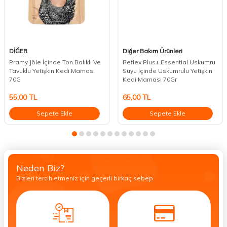
DİĞER
Diğer Bakım Ürünleri
Pramy Jöle İçinde Ton Balıklı Ve
Reflex Plus+ Essential Uskumru
Tavuklu Yetişkin Kedi Maması
Suyu İçinde Uskumrulu Yetişkin
70G
Kedi Maması 70Gr
55,00
TL
65,00
TL
Sepete Ekle
Sepete Ekle
Neden Biz?
Bizleri tercih etmeniz için geçerli birkaç sebep.