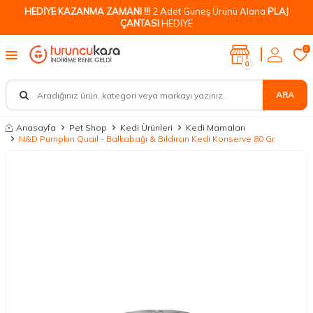
HEDİYE KAZANMA ZAMANI !!!
2 Adet Güneş Ürünü Alana
PLAJ
ÇANTASI
HEDİYE
0
0
ARA
Anasayfa
Pet Shop
Kedi Ürünleri
Kedi Mamaları
N&D Pumpkın Quaıl - Balkabağı & Bıldırcın Kedi Konserve 80 Gr