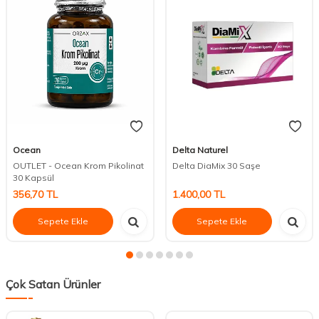
Ocean
Delta Naturel
OUTLET - Ocean Krom Pikolinat
Delta DiaMix 30 Saşe
30 Kapsül
356,70
TL
1.400,00
TL
Sepete Ekle
Sepete Ekle
Çok Satan Ürünler