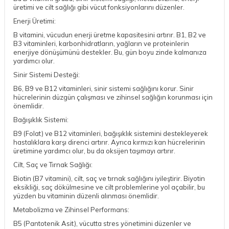
üretimi ve cilt sağlığı gibi vücut fonksiyonlarını düzenler.
Enerji Üretimi:
B vitamini, vücudun enerji üretme kapasitesini artırır. B1, B2 ve
B3 vitaminleri, karbonhidratların, yağların ve proteinlerin
enerjiye dönüşümünü destekler. Bu, gün boyu zinde kalmanıza
yardımcı olur.
Sinir Sistemi Desteği:
B6, B9 ve B12 vitaminleri, sinir sistemi sağlığını korur. Sinir
hücrelerinin düzgün çalışması ve zihinsel sağlığın korunması için
önemlidir.
Bağışıklık Sistemi:
B9 (Folat) ve B12 vitaminleri, bağışıklık sistemini destekleyerek
hastalıklara karşı direnci artırır. Ayrıca kırmızı kan hücrelerinin
üretimine yardımcı olur, bu da oksijen taşımayı artırır.
Cilt, Saç ve Tırnak Sağlığı:
Biotin (B7 vitamini), cilt, saç ve tırnak sağlığını iyileştirir. Biyotin
eksikliği, saç dökülmesine ve cilt problemlerine yol açabilir, bu
yüzden bu vitaminin düzenli alınması önemlidir.
Metabolizma ve Zihinsel Performans:
B5 (Pantotenik Asit), vücutta stres yönetimini düzenler ve