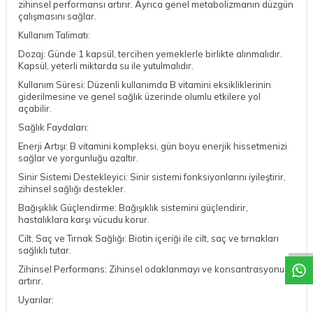
zihinsel performansı artırır. Ayrıca genel metabolizmanın düzgün
çalışmasını sağlar.
Kullanım Talimatı:
Dozaj: Günde 1 kapsül, tercihen yemeklerle birlikte alınmalıdır.
Kapsül, yeterli miktarda su ile yutulmalıdır.
Kullanım Süresi: Düzenli kullanımda B vitamini eksikliklerinin
giderilmesine ve genel sağlık üzerinde olumlu etkilere yol
açabilir.
Sağlık Faydaları:
Enerji Artışı: B vitamini kompleksi, gün boyu enerjik hissetmenizi
sağlar ve yorgunluğu azaltır.
Sinir Sistemi Destekleyici: Sinir sistemi fonksiyonlarını iyileştirir,
zihinsel sağlığı destekler.
Bağışıklık Güçlendirme: Bağışıklık sistemini güçlendirir,
DESTEK
hastalıklara karşı vücudu korur.
Cilt, Saç ve Tırnak Sağlığı: Biotin içeriği ile cilt, saç ve tırnakları
sağlıklı tutar.
Zihinsel Performans: Zihinsel odaklanmayı ve konsantrasyonu
artırır.
Uyarılar: