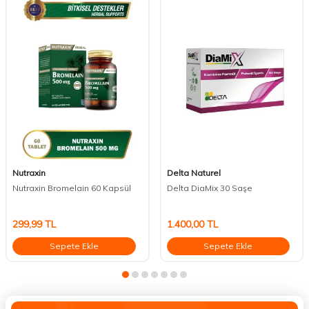
Nutraxin
Delta Naturel
Nutraxin Bromelain 60 Kapsül
Delta DiaMix 30 Saşe
299,99
TL
1.400,00
TL
Sepete Ekle
Sepete Ekle