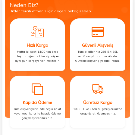
Neden Biz?
Bizleri tercih etmeniz için geçerli birkaç sebep.
Hızlı Kargo
Güvenli Alışveriş
Hafta içi saat 14:00’ten önce
Tüm bilgileriniz 256 Bit SSL
oluşturduğunuz tüm siparişler
sertifikasıyla korunmaktadır.
aynı gün kargoya verilmektedir.
Güvenle alışveriş yapabilirsiniz.
Kapıda Ödeme
Ücretsiz Kargo
Tüm alışverişlerinizde peşin nakit
1000 TL ve üzeri alışverişlerinizde
veya kredi kartı ile kapıda ödeme
kargo ücreti ödemezsiniz.
gerçekleştirebilirsiniz.