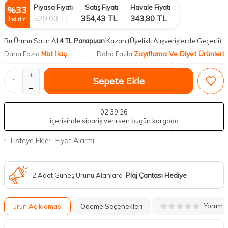
Piyasa Fiyatı
Satış Fiyatı
Havale Fiyatı
%
33
529,00
TL
354,43
TL
343,80
TL
İndirim
Bu Ürünü Satın Al
4 TL Parapuan
Kazan
(Üyelikli Alışverişlerde Geçerli)
Nbt İlaç
Zayıflama Ve Diyet Ürünleri
Daha Fazla
Daha Fazla
Sepete Ekle
02
:39
:26
içerisinde sipariş verirsen bugün kargoda
Listeye Ekle
Fiyat Alarmı
2 Adet Güneş Ürünü Alanlara
Plaj Çantası Hediye
Yorum
Ürün Açıklaması
Ödeme Seçenekleri