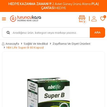
HEDİYE KAZANMA ZAMANI !!!
2 Adet Güneş Ürünü Alana
PLAJ
ÇANTASI
HEDİYE
0
0
ARA
Anasayfa
Sağlık Ve Medikal
Zayıflama Ve Diyet Ürünleri
Nbt Life Super B 60 Kapsül