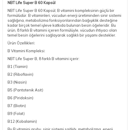
NBT Life Super B 60 Kapsül
NBT Life Super B 60 Kapsül, B vitamini kompleksinin güçlü bir
formülüdür. B vitaminleri, vücudun enerji üretiminden sinir sistemi
sağlığına, metabolizma fonksiyonlarından bağışıklık desteğine
kadar birçok temel işleve katkıda bulunan besin öğeleridir. Bu
ürün, 8 farklı B vitamini içeren formülüyle, vücudun ihtiyacı olan
temel besin öğelerini sağlayarak sağlıklı bir yaşamı destekler.
Ürün Özellikleri:
B Vitamini Kompleksi:
NBT Life Super B, 8 farklı B vitamini içerir:
B1 (Tiamin)
B2 (Riboflavin)
B3 (Niasin)
B5 (Pantotenik Asit)
B6 (Piridoksin)
B7 (Biotin)
B9 (Folat)
B12 (Kobalamin)
Bu B vitamini grubu, sinir sistemi sağlığı, metabolizma, enerji