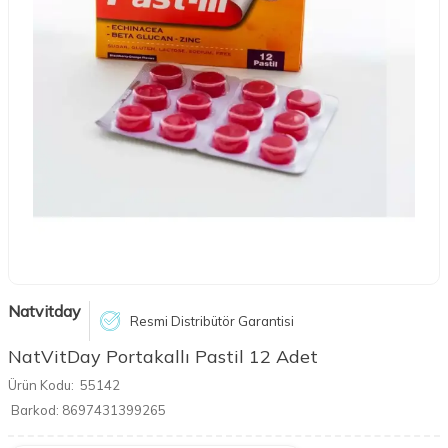
Natvitday
Resmi Distribütör Garantisi
NatVitDay Portakallı Pastil 12 Adet
Ürün Kodu:
55142
Barkod:
8697431399265