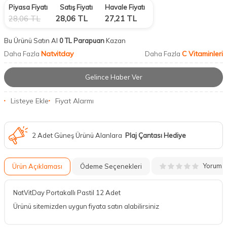
Piyasa Fiyatı
Satış Fiyatı
Havale Fiyatı
28,06
TL
28,06
TL
27,21
TL
Bu Ürünü Satın Al
0 TL Parapuan
Kazan
Natvitday
C Vitaminleri
Daha Fazla
Daha Fazla
Gelince Haber Ver
Listeye Ekle
Fiyat Alarmı
2 Adet Güneş Ürünü Alanlara
Plaj Çantası Hediye
Yorum
Ürün Açıklaması
Ödeme Seçenekleri
NatVitDay Portakallı Pastil 12 Adet
Ürünü sitemizden uygun fiyata satın alabilirsiniz