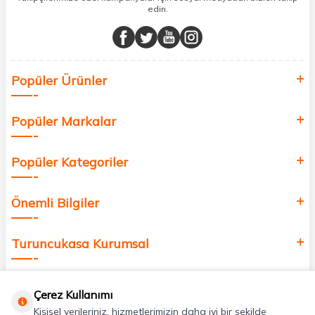
edin.
Müşteri memnuniyetini ön planda tutarak, en kaliteli markaları sizlerle
buluşturuyor ve online alışveriş deneyiminizi en iyi hale getiriyoruz.
Sağlık, güzellik ve iyi yaşam için aradığınız her şey burada!
Siz de kendinizi yenilemek, sağlığınızı desteklemek ve güzelliğinize
Popüler Ürünler
değer katmak için bize katılın!
Popüler Markalar
Popüler Kategoriler
Önemli Bilgiler
Turuncukasa Kurumsal
Hızlı Erişim
Çerez Kullanımı
Kişisel verileriniz, hizmetlerimizin daha iyi bir şekilde