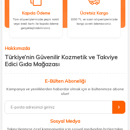
Kapıda Ödeme
Ücretsiz Kargo
Tüm alışverişlerinizde peşin nakit
1000 TL ve üzeri alışverişlerinizde
veya kredi kartı ile kapıda ödeme
kargo ücreti ödemezsiniz.
gerçekleştirebilirsiniz.
Hakkımızda
Türkiye’nin Güvenilir Kozmetik ve Takviye
Edici Gıda Mağazası
Güzellik, sağlık ve iyi hissetmek herkesin hakkı! Biz de bu vizyonla, hem
kişisel bakım hem de takviye edici gıda ürünlerini sizlerle
E-Bülten Aboneliği
buluşturuyoruz. Artık mağaza mağaza dolaşmanıza gerek yok;
Kampanya ve yeniliklerden haberdar olmak için e-bültenimize abone
ihtiyacınız olan her şeyi tek bir çatı altında topluyor ve kapınıza kadar
olun!
güvenle ulaştırıyoruz.
%100 orijinal kozmetik ve sağlık ürünleriyle güzelliğinizi tamamlayabilir,
vücudunuzu desteklemek için güvenilir takviye edici gıdalara
ulaşabilirsiniz. Cilt bakımından saç bakımına, makyajdan vitamin ve
Sosyal Medya
minerallere kadar binlerce ürünü uygun fiyat ve hızlı kargo avantajıyla
sunuyoruz.
Takipçilerimize özel kampanyalar için sosyal medyadan bizleri takip