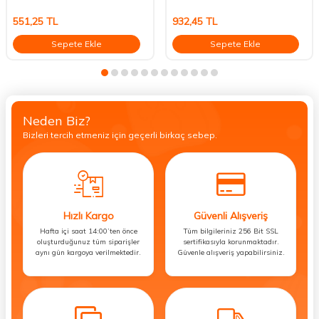
551,25
TL
932,45
TL
Sepete Ekle
Sepete Ekle
Neden Biz?
Bizleri tercih etmeniz için geçerli birkaç sebep.
Hızlı Kargo
Güvenli Alışveriş
Hafta içi saat 14:00’ten önce
Tüm bilgileriniz 256 Bit SSL
oluşturduğunuz tüm siparişler
sertifikasıyla korunmaktadır.
aynı gün kargoya verilmektedir.
Güvenle alışveriş yapabilirsiniz.