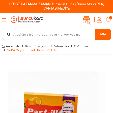
HEDİYE KAZANMA ZAMANI !!!
2 Adet Güneş Ürünü Alana
PLAJ
ÇANTASI
HEDİYE
0
0
ARA
Anasayfa
Besin Takviyeleri
Vitaminler
C Vitaminleri
NatVitDay Portakallı Pastil 12 Adet