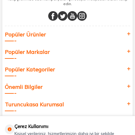
edin.
Müşteri memnuniyetini ön planda tutarak, en kaliteli markaları sizlerle
buluşturuyor ve online alışveriş deneyiminizi en iyi hale getiriyoruz.
Sağlık, güzellik ve iyi yaşam için aradığınız her şey burada!
Siz de kendinizi yenilemek, sağlığınızı desteklemek ve güzelliğinize
Popüler Ürünler
değer katmak için bize katılın!
Popüler Markalar
Popüler Kategoriler
Önemli Bilgiler
Turuncukasa Kurumsal
Hızlı Erişim
Çerez Kullanımı
Kişisel verileriniz, hizmetlerimizin daha iyi bir şekilde