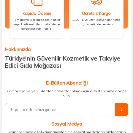
Kapıda Ödeme
Ücretsiz Kargo
Tüm alışverişlerinizde peşin nakit
1000 TL ve üzeri alışverişlerinizde
veya kredi kartı ile kapıda ödeme
kargo ücreti ödemezsiniz.
gerçekleştirebilirsiniz.
Hakkımızda
Türkiye’nin Güvenilir Kozmetik ve Takviye
Edici Gıda Mağazası
Güzellik, sağlık ve iyi hissetmek herkesin hakkı! Biz de bu vizyonla, hem
kişisel bakım hem de takviye edici gıda ürünlerini sizlerle
E-Bülten Aboneliği
buluşturuyoruz. Artık mağaza mağaza dolaşmanıza gerek yok;
Kampanya ve yeniliklerden haberdar olmak için e-bültenimize abone
ihtiyacınız olan her şeyi tek bir çatı altında topluyor ve kapınıza kadar
olun!
güvenle ulaştırıyoruz.
%100 orijinal kozmetik ve sağlık ürünleriyle güzelliğinizi tamamlayabilir,
vücudunuzu desteklemek için güvenilir takviye edici gıdalara
ulaşabilirsiniz. Cilt bakımından saç bakımına, makyajdan vitamin ve
Sosyal Medya
minerallere kadar binlerce ürünü uygun fiyat ve hızlı kargo avantajıyla
sunuyoruz.
Takipçilerimize özel kampanyalar için sosyal medyadan bizleri takip