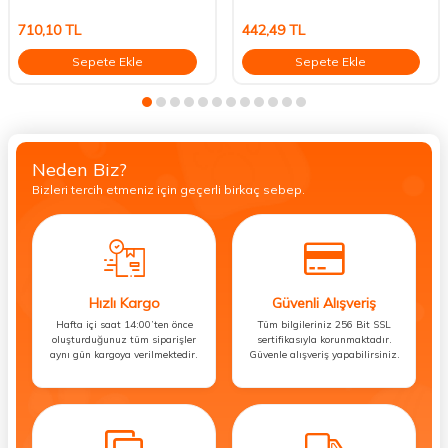
710,10
TL
442,49
TL
Sepete Ekle
Sepete Ekle
Neden Biz?
Bizleri tercih etmeniz için geçerli birkaç sebep.
Hızlı Kargo
Güvenli Alışveriş
Hafta içi saat 14:00’ten önce
Tüm bilgileriniz 256 Bit SSL
oluşturduğunuz tüm siparişler
sertifikasıyla korunmaktadır.
aynı gün kargoya verilmektedir.
Güvenle alışveriş yapabilirsiniz.