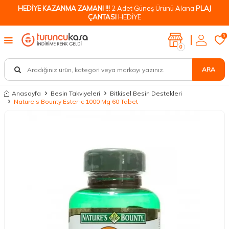
HEDİYE KAZANMA ZAMANI !!!
2 Adet Güneş Ürünü Alana
PLAJ
ÇANTASI
HEDİYE
0
0
ARA
Anasayfa
Besin Takviyeleri
Bitkisel Besin Destekleri
Nature's Bounty Ester-c 1000 Mg 60 Tabet