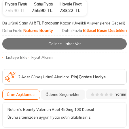
Piyasa Fiyatı
Satış Fiyatı
Havale Fiyatı
755,90
TL
755,90
TL
733,22
TL
Bu Ürünü Satın Al
8 TL Parapuan
Kazan
(Üyelikli Alışverişlerde Geçerli)
Natures Bounty
Bitkisel Besin Destekleri
Daha Fazla
Daha Fazla
Gelince Haber Ver
Listeye Ekle
Fiyat Alarmı
2 Adet Güneş Ürünü Alanlara
Plaj Çantası Hediye
Yorum
Ürün Açıklaması
Ödeme Seçenekleri
Nature's Bounty Valerian Root 450mg 100 Kapsül
Ürünü sitemizden uygun fiyata satın alabilirsiniz