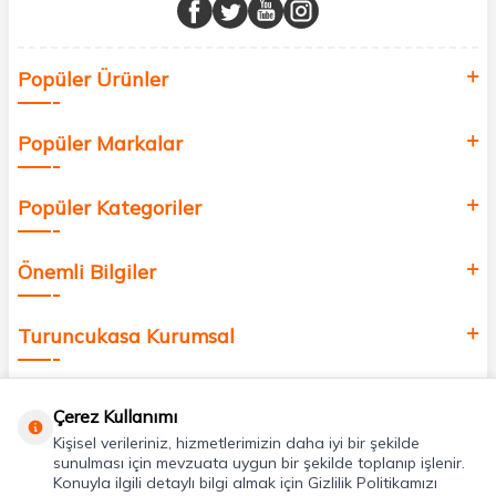
buluşturuyor ve online alışveriş deneyiminizi en iyi hale getiriyoruz.
Sağlık, güzellik ve iyi yaşam için aradığınız her şey burada!
Siz de kendinizi yenilemek, sağlığınızı desteklemek ve güzelliğinize
Popüler Ürünler
değer katmak için bize katılın!
Popüler Markalar
Popüler Kategoriler
Önemli Bilgiler
Turuncukasa Kurumsal
Hızlı Erişim
Çerez Kullanımı
Kişisel verileriniz, hizmetlerimizin daha iyi bir şekilde
Uygulamalarımız
sunulması için mevzuata uygun bir şekilde toplanıp işlenir.
Konuyla ilgili detaylı bilgi almak için Gizlilik Politikamızı