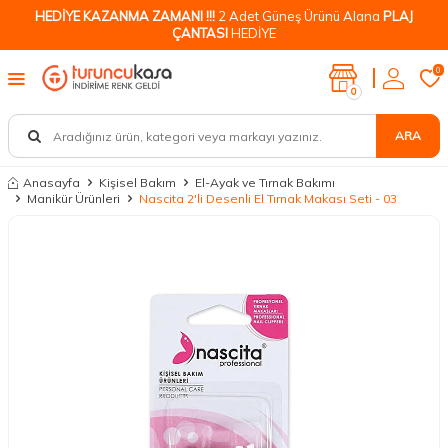
HEDİYE KAZANMA ZAMANI !!!
2 Adet Güneş Ürünü Alana
PLAJ
ÇANTASI
HEDİYE
0
0
ARA
Anasayfa
Kişisel Bakım
El-Ayak ve Tırnak Bakımı
Manikür Ürünleri
Nascita 2'li Desenli El Tırnak Makası Seti - 03