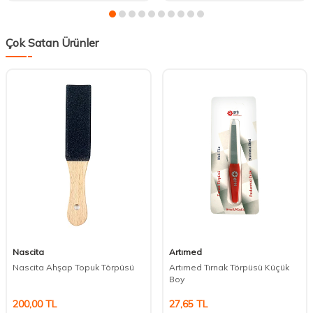
Çok Satan Ürünler
Nascita
Artımed
Nascita Ahşap Topuk Törpüsü
Artımed Tırnak Törpüsü Küçük
Boy
200,00
TL
27,65
TL