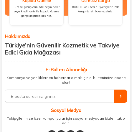
Kapıda Ödeme
Ücretsiz Kargo
Tüm alışverişlerinizde peşin nakit
1000 TL ve üzeri alışverişlerinizde
veya kredi kartı ile kapıda ödeme
kargo ücreti ödemezsiniz.
gerçekleştirebilirsiniz.
Hakkımızda
Türkiye’nin Güvenilir Kozmetik ve Takviye
Edici Gıda Mağazası
Güzellik, sağlık ve iyi hissetmek herkesin hakkı! Biz de bu vizyonla, hem
kişisel bakım hem de takviye edici gıda ürünlerini sizlerle
E-Bülten Aboneliği
buluşturuyoruz. Artık mağaza mağaza dolaşmanıza gerek yok;
Kampanya ve yeniliklerden haberdar olmak için e-bültenimize abone
ihtiyacınız olan her şeyi tek bir çatı altında topluyor ve kapınıza kadar
olun!
güvenle ulaştırıyoruz.
%100 orijinal kozmetik ve sağlık ürünleriyle güzelliğinizi tamamlayabilir,
vücudunuzu desteklemek için güvenilir takviye edici gıdalara
ulaşabilirsiniz. Cilt bakımından saç bakımına, makyajdan vitamin ve
Sosyal Medya
minerallere kadar binlerce ürünü uygun fiyat ve hızlı kargo avantajıyla
sunuyoruz.
Takipçilerimize özel kampanyalar için sosyal medyadan bizleri takip
edin.
Müşteri memnuniyetini ön planda tutarak, en kaliteli markaları sizlerle