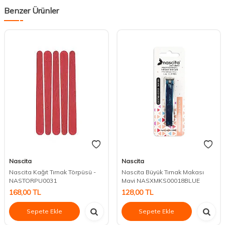
Benzer Ürünler
Nascita
Nascita
Nascita Kağıt Tırnak Törpüsü -
Nascita Büyük Tırnak Makası
NASTORPU0031
Mavi NASXMKS00018BLUE
168,00
TL
128,00
TL
Sepete Ekle
Sepete Ekle