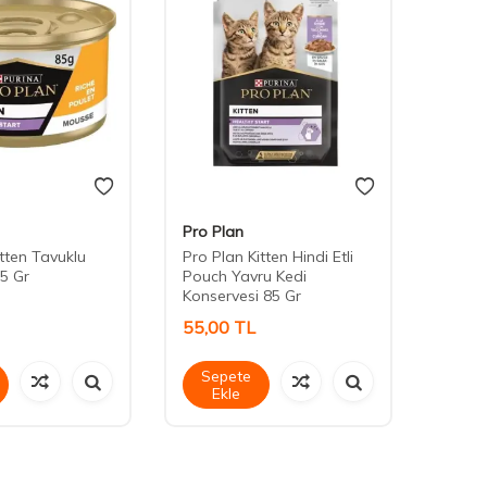
Pro Plan
Cute 
itten Tavuklu
Pro Plan Kitten Hindi Etli
Cute 
5 Gr
Pouch Yavru Kedi
Stick 
Konservesi 85 Gr
55,00
TL
45,0
Sepete
Sep
Ekle
Ek