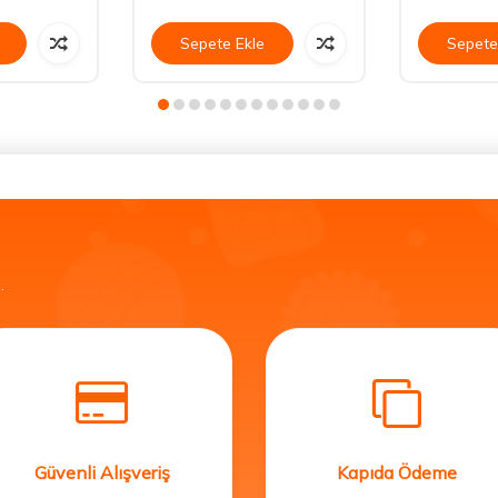
Sepete Ekle
Sepete
.
Güvenli Alışveriş
Kapıda Ödeme