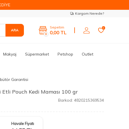
EDİYE
Kargom Nerede?
Sepetim
0
ARA
0,00
TL
0
Makyaj
Süpermarket
Petshop
Outlet
ibütör Garantisi
i Etli Pouch Kedi Maması 100 gr
Barkod:
4820215369534
Havale Fiyatı