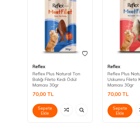
Reflex
Reflex
 Etli-
Reflex Plus Natural Ton
Reflex Plus Nat
Balığı Fileto Kedi Ödül
Uskumru Fileto 
Maması 30gr
Maması 30gr
70,00
TL
70,00
TL
Sepete
Sepete
Ekle
Ekle