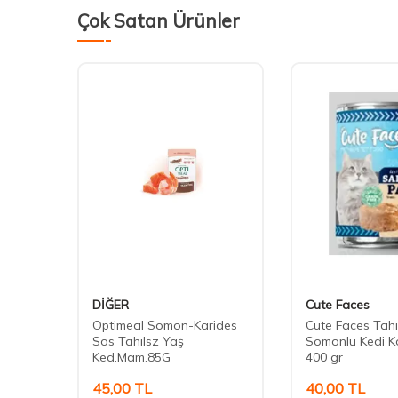
Çok Satan Ürünler
DİĞER
Cute Faces
omonlu
Optimeal Somon-Karides
Cute Faces Tahı
n Kedi
Sos Tahılsz Yaş
Somonlu Kedi K
Ked.Mam.85G
400 gr
45,00
TL
40,00
TL