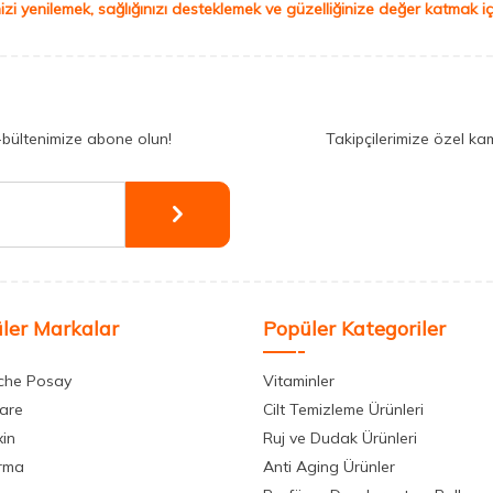
izi yenilemek, sağlığınızı desteklemek ve güzelliğinize değer katmak için
-bültenimize abone olun!
Takipçilerimize özel ka
ler Markalar
Popüler Kategoriler
che Posay
Vitaminler
care
Cilt Temizleme Ürünleri
xin
Ruj ve Dudak Ürünleri
rma
Anti Aging Ürünler