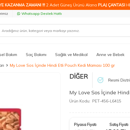
YE KAZANMA ZAMANI !!!
2 Adet Güneş Ürünü Alana
PLAJ ÇANTASI
H
rimiz
Whatsapp Destek Hattı
isel Bakım
Saç Bakımı
Sağlık ve Medikal
Anne ve Bebek
rı
My Love Sos İçinde Hindi Etli Pouch Kedi Maması 100 gr
DİĞER
Resmi Distr
My Love Sos İçinde Hind
Ürün Kodu:
PET-456-L6415
Piyasa Fiyatı
Satış Fiyatı