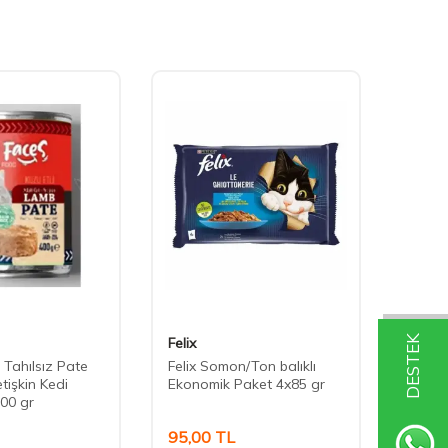
DESTEK
Felix
Cute 
 Tahılsız Pate
Felix Somon/Ton balıklı
Cute F
etişkin Kedi
Ekonomik Paket 4x85 gr
Somonl
00 gr
Konse
95,00
TL
40,0