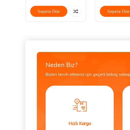
Sepete Ekle
Sepete Ekle
Neden Biz?
Bizleri tercih etmeniz için geçerli birkaç sebep
Hızlı Kargo