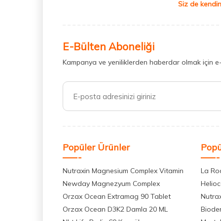
Siz de kendin
E-Bülten Aboneliği
Kampanya ve yeniliklerden haberdar olmak için e
Popüler Ürünler
Popü
Nutraxin Magnesium Complex Vitamin
La Ro
Newday Magnezyum Complex
Helio
Orzax Ocean Extramag 90 Tablet
Nutra
Orzax Ocean D3K2 Damla 20 ML
Biode