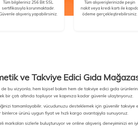
Tüm bilgileriniz 256 Bit SSL
Tüm alışverişlerinizde peşin
sertifikasıyla korunmaktadır.
nakit veya kredi kartı ile kapıd
Güvenle alışveriş yapabilirsiniz.
ödeme gerçekleştirebilirsiniz.
metik ve Takviye Edici Gıda Mağazas
Biz de bu vizyonla, hem kişisel bakım hem de takviye edici gıda ürünler
ek bir çatı altında topluyor ve kapınıza kadar güvenle ulaştırıyoruz.
iğinizi tamamlayabilir, vücudunuzu desteklemek için güvenilir takviye e
binlerce ürünü uygun fiyat ve hızlı kargo avantajıyla sunuyoruz.
 markaları sizlerle buluşturuyor ve online alışveriş deneyiminizi en iyi 