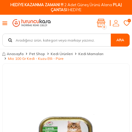
HEDİYE KAZANMA ZAMANI !!!
2 Adet Güneş Ürünü Alana
PLAJ
ÇANTASI
HEDİYE
0
0
ARA
Anasayfa
Pet Shop
Kedi Ürünleri
Kedi Mamaları
Mio 100 Gr Kedi - Kuzu Etli - Püre