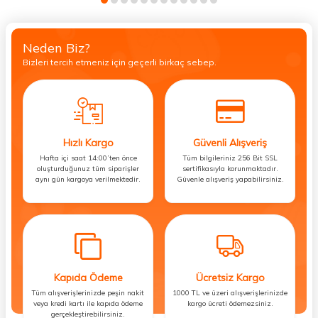
Neden Biz?
Bizleri tercih etmeniz için geçerli birkaç sebep.
Hızlı Kargo
Güvenli Alışveriş
Hafta içi saat 14:00’ten önce
Tüm bilgileriniz 256 Bit SSL
oluşturduğunuz tüm siparişler
sertifikasıyla korunmaktadır.
aynı gün kargoya verilmektedir.
Güvenle alışveriş yapabilirsiniz.
Kapıda Ödeme
Ücretsiz Kargo
Tüm alışverişlerinizde peşin nakit
1000 TL ve üzeri alışverişlerinizde
veya kredi kartı ile kapıda ödeme
kargo ücreti ödemezsiniz.
gerçekleştirebilirsiniz.