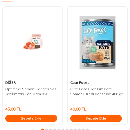
DİĞER
Cute Faces
Optimeal Somon-Karides Sos
Cute Faces Tahılsız Pate
Tahılsz Yaş Ked.Mam.85G
Somonlu Kedi Konserve 400 gr
45,00
TL
40,00
TL
Sepete Ekle
Sepete Ekle