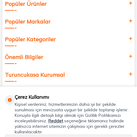
Popüler Ürünler
değer katmak için bize katılın!
Popüler Markalar
Popüler Kategoriler
Önemli Bilgiler
Turuncukasa Kurumsal
Hızlı Erişim
Çerez Kullanımı
Kişisel verileriniz, hizmetlerimizin daha iyi bir şekilde
Uygulamalarımız
sunulması için mevzuata uygun bir şekilde toplanıp işlenir.
Konuyla ilgili detaylı bilgi almak için Gizlilik Politikamızı
inceleyebilirsiniz.
Reddet
seçeneğine tıklamanız halinde
yalnızca internet sitemizin çalışması için gerekli çerezler
Adres & İletişim
kullanılacaktır.