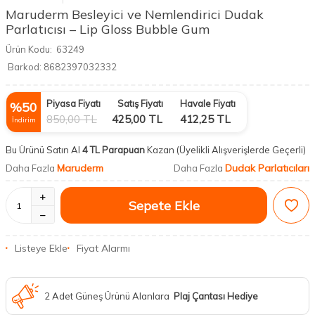
Maruderm Besleyici ve Nemlendirici Dudak
Parlatıcısı – Lip Gloss Bubble Gum
Ürün Kodu:
63249
Barkod:
8682397032332
Piyasa Fiyatı
Satış Fiyatı
Havale Fiyatı
%
50
850,00
TL
425,00
TL
412,25
TL
İndirim
Bu Ürünü Satın Al
4 TL Parapuan
Kazan
(Üyelikli Alışverişlerde Geçerli)
Maruderm
Dudak Parlatıcıları
Daha Fazla
Daha Fazla
Sepete Ekle
Listeye Ekle
Fiyat Alarmı
2 Adet Güneş Ürünü Alanlara
Plaj Çantası Hediye