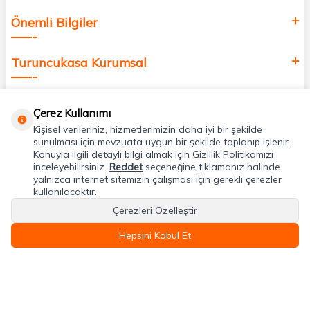
Önemli Bilgiler
Turuncukasa Kurumsal
Hızlı Erişim
Çerez Kullanımı
Kişisel verileriniz, hizmetlerimizin daha iyi bir şekilde
Uygulamalarımız
sunulması için mevzuata uygun bir şekilde toplanıp işlenir.
Konuyla ilgili detaylı bilgi almak için Gizlilik Politikamızı
inceleyebilirsiniz.
Reddet
seçeneğine tıklamanız halinde
yalnızca internet sitemizin çalışması için gerekli çerezler
Adres & İletişim
kullanılacaktır.
Çerezleri Özelleştir
Hepsini Kabul Et
T
-Soft
E-Ticaret
Sistemleriyle Hazırlanmıştır.