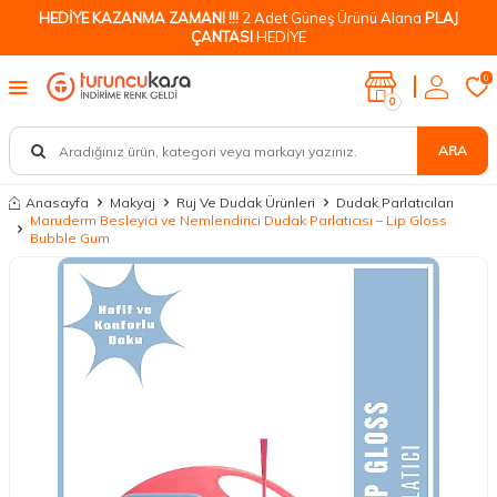
HEDİYE KAZANMA ZAMANI !!!
2 Adet Güneş Ürünü Alana
PLAJ
ÇANTASI
HEDİYE
0
0
ARA
Anasayfa
Makyaj
Ruj Ve Dudak Ürünleri
Dudak Parlatıcıları
Maruderm Besleyici ve Nemlendirici Dudak Parlatıcısı – Lip Gloss
Bubble Gum