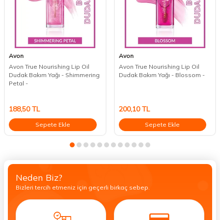
Avon
Avon
Avon True Nourishing Lip Oil
Avon True Nourishing Lip Oil
Dudak Bakım Yağı - Shimmering
Dudak Bakım Yağı - Blossom -
Petal -
188,50
TL
200,10
TL
Sepete Ekle
Sepete Ekle
Neden Biz?
Bizleri tercih etmeniz için geçerli birkaç sebep.