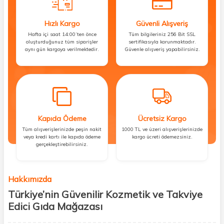
Hızlı Kargo
Güvenli Alışveriş
Hafta içi saat 14:00’ten önce
Tüm bilgileriniz 256 Bit SSL
oluşturduğunuz tüm siparişler
sertifikasıyla korunmaktadır.
aynı gün kargoya verilmektedir.
Güvenle alışveriş yapabilirsiniz.
Kapıda Ödeme
Ücretsiz Kargo
Tüm alışverişlerinizde peşin nakit
1000 TL ve üzeri alışverişlerinizde
veya kredi kartı ile kapıda ödeme
kargo ücreti ödemezsiniz.
gerçekleştirebilirsiniz.
Hakkımızda
Türkiye’nin Güvenilir Kozmetik ve Takviye
Edici Gıda Mağazası
Güzellik, sağlık ve iyi hissetmek herkesin hakkı! Biz de bu vizyonla, hem