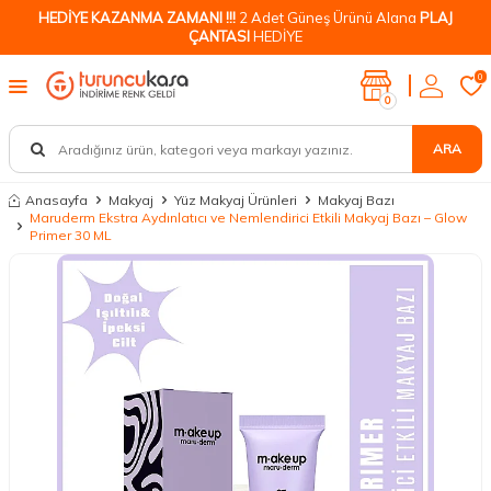
HEDİYE KAZANMA ZAMANI !!!
2 Adet Güneş Ürünü Alana
PLAJ
ÇANTASI
HEDİYE
0
0
ARA
Anasayfa
Makyaj
Yüz Makyaj Ürünleri
Makyaj Bazı
Maruderm Ekstra Aydınlatıcı ve Nemlendirici Etkili Makyaj Bazı – Glow
Primer 30 ML