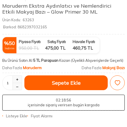
Maruderm Ekstra Aydınlatıcı ve Nemlendirici
Etkili Makyaj Bazı – Glow Primer 30 ML
Ürün Kodu:
63263
Barkod:
8682397032165
Piyasa Fiyatı
Satış Fiyatı
Havale Fiyatı
%
50
950,00
TL
475,00
TL
460,75
TL
İndirim
Bu Ürünü Satın Al
5 TL Parapuan
Kazan
(Üyelikli Alışverişlerde Geçerli)
Maruderm
Makyaj Bazı
Daha Fazla
Daha Fazla
Sepete Ekle
02
:18
:55
içerisinde sipariş verirsen bugün kargoda
Listeye Ekle
Fiyat Alarmı