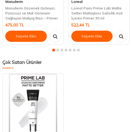
Maruderm
Loreal
Maruderm Gözenek Gizleyici,
Loreal Paris Prime Lab Matte
Pürüzsüz ve Mat Görünüm
Setter Matlaştırıcı Salisilik Asit
Sağlayan Makyaj Bazı – Primer
İçeren Primer 30 ml
475,00
TL
522,44
TL
Sepete Ekle
Sepete Ekle
Çok Satan Ürünler