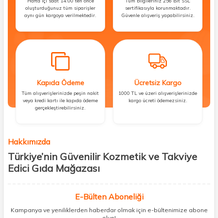
Hafta içi saat 14:00’ten önce
Tüm bilgileriniz 256 Bit SSL
oluşturduğunuz tüm siparişler
sertifikasıyla korunmaktadır.
aynı gün kargoya verilmektedir.
Güvenle alışveriş yapabilirsiniz.
Kapıda Ödeme
Ücretsiz Kargo
Tüm alışverişlerinizde peşin nakit
1000 TL ve üzeri alışverişlerinizde
veya kredi kartı ile kapıda ödeme
kargo ücreti ödemezsiniz.
gerçekleştirebilirsiniz.
Hakkımızda
Türkiye’nin Güvenilir Kozmetik ve Takviye
Edici Gıda Mağazası
Güzellik, sağlık ve iyi hissetmek herkesin hakkı! Biz de bu vizyonla, hem
kişisel bakım hem de takviye edici gıda ürünlerini sizlerle
E-Bülten Aboneliği
buluşturuyoruz. Artık mağaza mağaza dolaşmanıza gerek yok;
Kampanya ve yeniliklerden haberdar olmak için e-bültenimize abone
ihtiyacınız olan her şeyi tek bir çatı altında topluyor ve kapınıza kadar
olun!