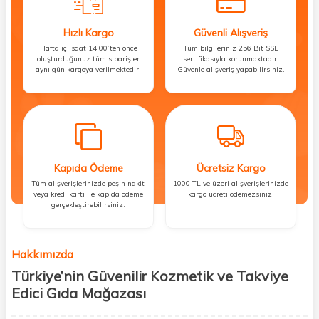
Hızlı Kargo
Güvenli Alışveriş
Hafta içi saat 14:00’ten önce
Tüm bilgileriniz 256 Bit SSL
oluşturduğunuz tüm siparişler
sertifikasıyla korunmaktadır.
aynı gün kargoya verilmektedir.
Güvenle alışveriş yapabilirsiniz.
Kapıda Ödeme
Ücretsiz Kargo
Tüm alışverişlerinizde peşin nakit
1000 TL ve üzeri alışverişlerinizde
veya kredi kartı ile kapıda ödeme
kargo ücreti ödemezsiniz.
gerçekleştirebilirsiniz.
Hakkımızda
Türkiye’nin Güvenilir Kozmetik ve Takviye
Edici Gıda Mağazası
Güzellik, sağlık ve iyi hissetmek herkesin hakkı! Biz de bu vizyonla, hem