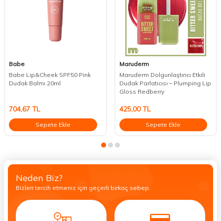
Babe
Maruderm
Babe Lip&Cheek SPF50 Pink
Maruderm Dolgunlaştırıcı Etkili
Dudak Balmı 20ml
Dudak Parlatıcısı – Plumping Lip
Gloss Redberry
704,67
TL
425,00
TL
Sepete Ekle
Sepete Ekle
Neden Biz?
Bizleri tercih etmeniz için geçerli birkaç sebep.