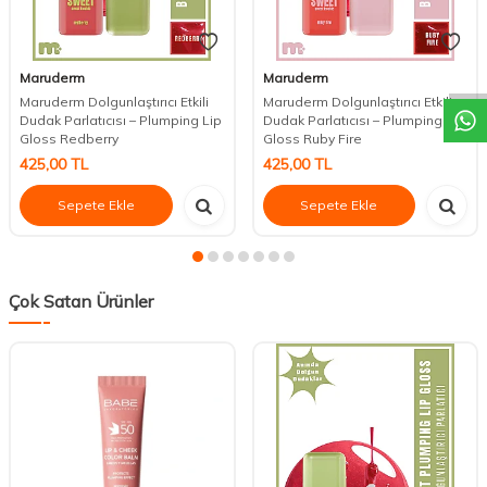
DESTEK
Maruderm
Maruderm
Maruderm Dolgunlaştırıcı Etkili
Maruderm Dolgunlaştırıcı Etkili
Dudak Parlatıcısı – Plumping Lip
Dudak Parlatıcısı – Plumping Lip
Gloss Redberry
Gloss Ruby Fire
425,00
TL
425,00
TL
Sepete Ekle
Sepete Ekle
Çok Satan Ürünler