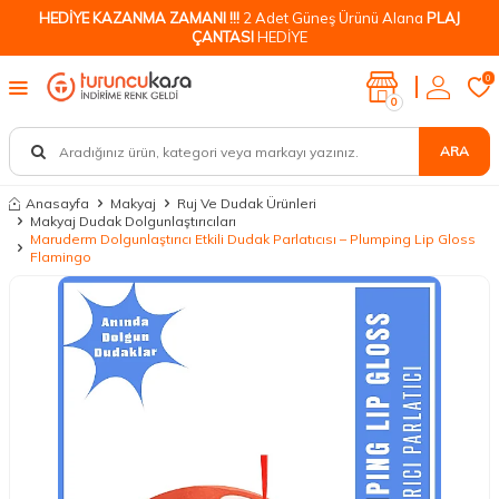
HEDİYE KAZANMA ZAMANI !!!
2 Adet Güneş Ürünü Alana
PLAJ
ÇANTASI
HEDİYE
0
0
ARA
Anasayfa
Makyaj
Ruj Ve Dudak Ürünleri
Makyaj Dudak Dolgunlaştırıcıları
Maruderm Dolgunlaştırıcı Etkili Dudak Parlatıcısı – Plumping Lip Gloss
Flamingo