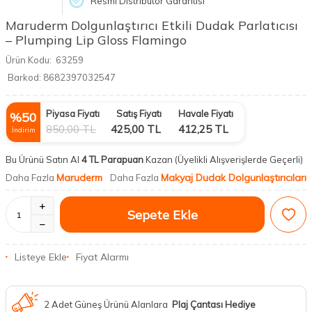
Resmi Distribütör Garantisi
Maruderm Dolgunlaştırıcı Etkili Dudak Parlatıcısı
– Plumping Lip Gloss Flamingo
Ürün Kodu:
63259
Barkod:
8682397032547
Piyasa Fiyatı
Satış Fiyatı
Havale Fiyatı
%
50
850,00
TL
425,00
TL
412,25
TL
İndirim
Bu Ürünü Satın Al
4 TL Parapuan
Kazan
(Üyelikli Alışverişlerde Geçerli)
Maruderm
Makyaj Dudak Dolgunlaştırıcıları
Daha Fazla
Daha Fazla
Sepete Ekle
Listeye Ekle
Fiyat Alarmı
2 Adet Güneş Ürünü Alanlara
Plaj Çantası Hediye