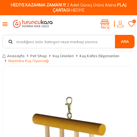
HEDİYE KAZANMA ZAMANI !!!
2 Adet Güneş Ürünü Alana
PLAJ
ÇANTASI
HEDİYE
0
0
ARA
Anasayfa
Pet Shop
Kuş Ürünleri
Kuş Kafes Ekipmanları
Marimba Kuş Oyuncağı