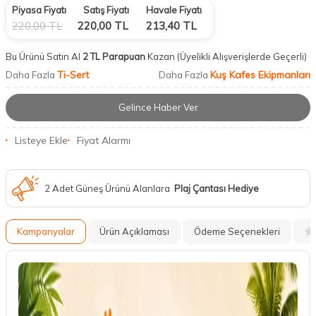
Piyasa Fiyatı
Satış Fiyatı
Havale Fiyatı
220,00
TL
220,00
TL
213,40
TL
Bu Ürünü Satın Al
2 TL Parapuan
Kazan
(Üyelikli Alışverişlerde Geçerli)
Ti-Sert
Kuş Kafes Ekipmanları
Daha Fazla
Daha Fazla
Gelince Haber Ver
Listeye Ekle
Fiyat Alarmı
2 Adet Güneş Ürünü Alanlara
Plaj Çantası Hediye
Kampanyalar
Ürün Açıklaması
Ödeme Seçenekleri