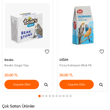
Beaks
DİĞER
Beaks Gaga Taşı
Fizzy Kalsiyum Blok Pk
20,00
TL
30,00
TL
Sepete Ekle
Sepete Ekle
Çok Satan Ürünler