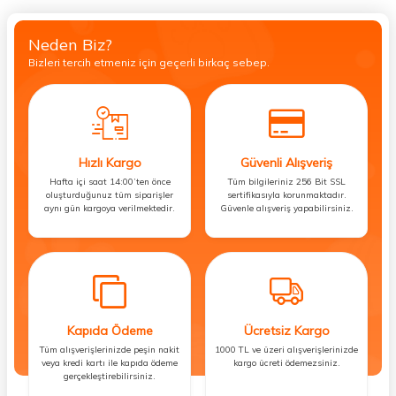
Neden Biz?
Bizleri tercih etmeniz için geçerli birkaç sebep.
Hızlı Kargo
Güvenli Alışveriş
Hafta içi saat 14:00’ten önce
Tüm bilgileriniz 256 Bit SSL
oluşturduğunuz tüm siparişler
sertifikasıyla korunmaktadır.
aynı gün kargoya verilmektedir.
Güvenle alışveriş yapabilirsiniz.
Kapıda Ödeme
Ücretsiz Kargo
Tüm alışverişlerinizde peşin nakit
1000 TL ve üzeri alışverişlerinizde
veya kredi kartı ile kapıda ödeme
kargo ücreti ödemezsiniz.
gerçekleştirebilirsiniz.