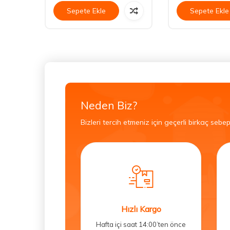
Sepete Ekle
Sepete Ekle
Neden Biz?
Bizleri tercih etmeniz için geçerli birkaç sebep
Hızlı Kargo
Hafta içi saat 14:00’ten önce