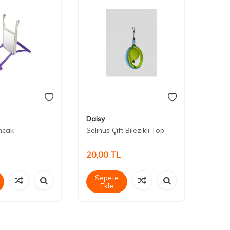
Daisy
Ti-Ser
incak
Selinus Çift Bilezikli Top
Ti-Ser
20,00
TL
5,00
Sepete
Sep
Ekle
Ek