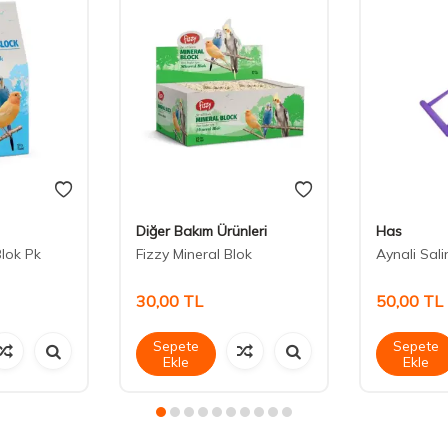
Diğer Bakım Ürünleri
Has
Blok Pk
Fizzy Mineral Blok
Aynali Sal
30,00
TL
50,00
TL
Sepete
Sepete
Ekle
Ekle