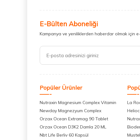
E-Bülten Aboneliği
Kampanya ve yeniliklerden haberdar olmak için e
Popüler Ürünler
Popü
Nutraxin Magnesium Complex Vitamin
La Ro
Newday Magnezyum Complex
Helio
Orzax Ocean Extramag 90 Tablet
Nutra
Orzax Ocean D3K2 Damla 20 ML
Biode
Nbt Life Berliv 60 Kapsül
Muste