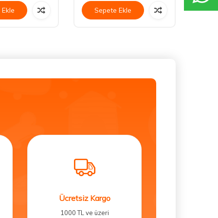
 Ekle
Sepete Ekle
Se
Ücretsiz Kargo
1000 TL ve üzeri