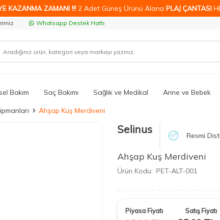
YE KAZANMA ZAMANI !!!
2 Adet Güneş Ürünü Alana
PLAJ ÇANTASI
H
rimiz
Whatsapp Destek Hattı
isel Bakım
Saç Bakımı
Sağlık ve Medikal
Anne ve Bebek
ipmanları
Ahşap Kuş Merdiveni
Selinus
Resmi Dist
Ahşap Kuş Merdiveni
Ürün Kodu:
PET-ALT-001
Piyasa Fiyatı
Satış Fiyatı