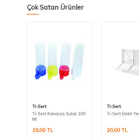
Çok Satan Ürünler
Ti-Sert
Ti-Sert
 Küçük
Ti-Sert Kanarya Suluk 100
Ti-Sert Elekli Ye
Ml
15,00
TL
20,00
TL