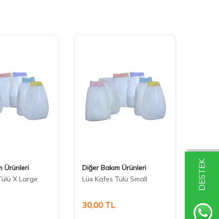
DESTEK
m Ürünleri
Diğer Bakım Ürünleri
Beaks
Tülü X Large
Lüx Kafes Tülü Small
Beaks 
Gaga 
30,00
TL
50,0