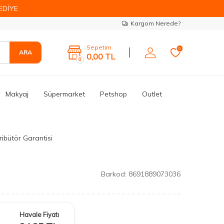
EDİYE
Kargom Nerede?
Sepetim
0
ARA
0,00
TL
0
Makyaj
Süpermarket
Petshop
Outlet
ribütör Garantisi
Barkod:
8691889073036
Havale Fiyatı