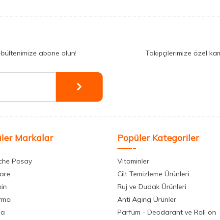
-bültenimize abone olun!
Takipçilerimize özel ka
ler Markalar
Popüler Kategoriler
che Posay
Vitaminler
care
Cilt Temizleme Ürünleri
xin
Ruj ve Dudak Ürünleri
rma
Anti Aging Ürünler
la
Parfüm - Deodarant ve Roll on