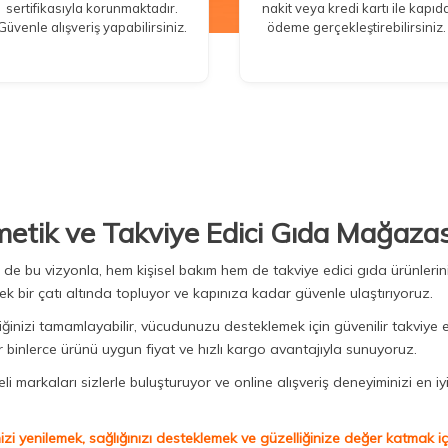
sertifikasıyla korunmaktadır.
nakit veya kredi kartı ile kapıd
Güvenle alışveriş yapabilirsiniz.
ödeme gerçekleştirebilirsiniz.
metik ve Takviye Edici Gıda Mağazas
Biz de bu vizyonla, hem kişisel bakım hem de takviye edici gıda ürünler
ek bir çatı altında topluyor ve kapınıza kadar güvenle ulaştırıyoruz.
iğinizi tamamlayabilir, vücudunuzu desteklemek için güvenilir takviye e
binlerce ürünü uygun fiyat ve hızlı kargo avantajıyla sunuyoruz.
 markaları sizlerle buluşturuyor ve online alışveriş deneyiminizi en iyi 
izi yenilemek, sağlığınızı desteklemek ve güzelliğinize değer katmak için