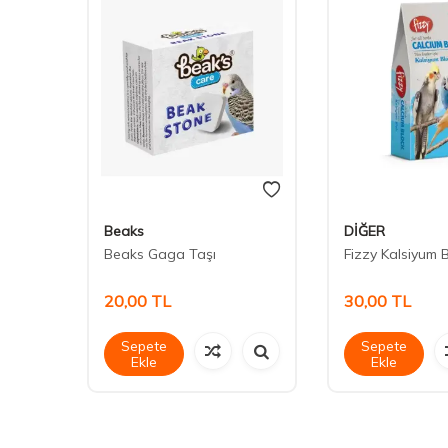
Beaks
DİĞER
 Küçük
Beaks Gaga Taşı
Fizzy Kalsiyum 
20,00
TL
30,00
TL
Sepete
Sepete
Ekle
Ekle