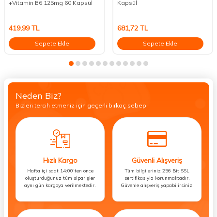
+Vitamin B6 125mg 60 Kapsül
Kapsül
419,99
TL
681,72
TL
Sepete Ekle
Sepete Ekle
Neden Biz?
Bizleri tercih etmeniz için geçerli birkaç sebep.
Hızlı Kargo
Güvenli Alışveriş
Hafta içi saat 14:00’ten önce
Tüm bilgileriniz 256 Bit SSL
oluşturduğunuz tüm siparişler
sertifikasıyla korunmaktadır.
aynı gün kargoya verilmektedir.
Güvenle alışveriş yapabilirsiniz.