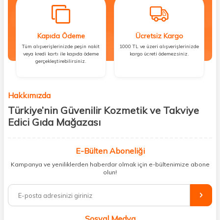
Kapıda Ödeme
Ücretsiz Kargo
Tüm alışverişlerinizde peşin nakit
1000 TL ve üzeri alışverişlerinizde
veya kredi kartı ile kapıda ödeme
kargo ücreti ödemezsiniz.
gerçekleştirebilirsiniz.
Hakkımızda
Türkiye’nin Güvenilir Kozmetik ve Takviye
Edici Gıda Mağazası
Güzellik, sağlık ve iyi hissetmek herkesin hakkı! Biz de bu vizyonla, hem
kişisel bakım hem de takviye edici gıda ürünlerini sizlerle
E-Bülten Aboneliği
buluşturuyoruz. Artık mağaza mağaza dolaşmanıza gerek yok;
Kampanya ve yeniliklerden haberdar olmak için e-bültenimize abone
ihtiyacınız olan her şeyi tek bir çatı altında topluyor ve kapınıza kadar
olun!
güvenle ulaştırıyoruz.
%100 orijinal kozmetik ve sağlık ürünleriyle güzelliğinizi tamamlayabilir,
vücudunuzu desteklemek için güvenilir takviye edici gıdalara
ulaşabilirsiniz. Cilt bakımından saç bakımına, makyajdan vitamin ve
Sosyal Medya