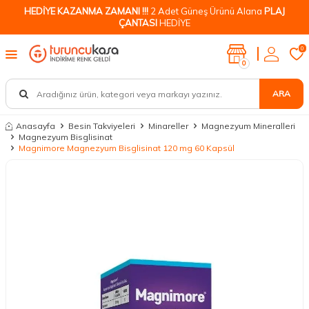
HEDİYE KAZANMA ZAMANI !!!
2 Adet Güneş Ürünü Alana
PLAJ
ÇANTASI
HEDİYE
0
0
ARA
Anasayfa
Besin Takviyeleri
Minareller
Magnezyum Mineralleri
Magnezyum Bisglisinat
Magnimore Magnezyum Bisglisinat 120 mg 60 Kapsül