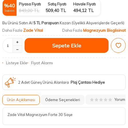
Piyasa Fiyatı
Satış Fiyatı
Havale Fiyatı
%
40
849,00
TL
509,40
TL
494,12
TL
İndirim
Bu Ürünü Satın Al
5 TL Parapuan
Kazan
(Üyelikli Alışverişlerde Geçerli)
Zade Vital
Magnezyum Bisglisinat
Daha Fazla
Daha Fazla
Sepete Ekle
Listeye Ekle
Fiyat Alarmı
2 Adet Güneş Ürünü Alanlara
Plaj Çantası Hediye
Yorum
Ürün Açıklaması
Ödeme Seçenekleri
Zade Vital Magnezyum Forte 30 Saşe