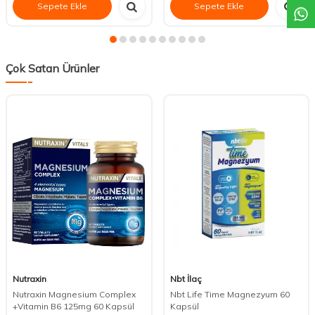
Sepete Ekle
Sepete Ekle
Çok Satan Ürünler
Nutraxin
Nbt İlaç
Nutraxin Magnesium Complex
Nbt Life Time Magnezyum 60
+Vitamin B6 125mg 60 Kapsül
Kapsül