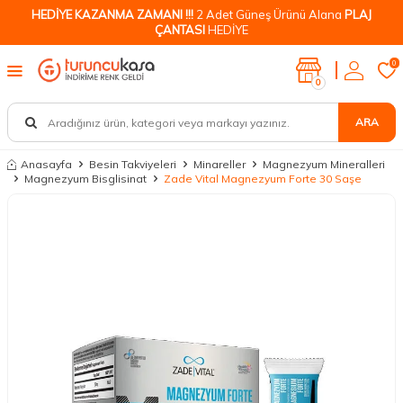
HEDİYE KAZANMA ZAMANI !!!
2 Adet Güneş Ürünü Alana
PLAJ
ÇANTASI
HEDİYE
0
0
ARA
Anasayfa
Besin Takviyeleri
Minareller
Magnezyum Mineralleri
Magnezyum Bisglisinat
Zade Vital Magnezyum Forte 30 Saşe