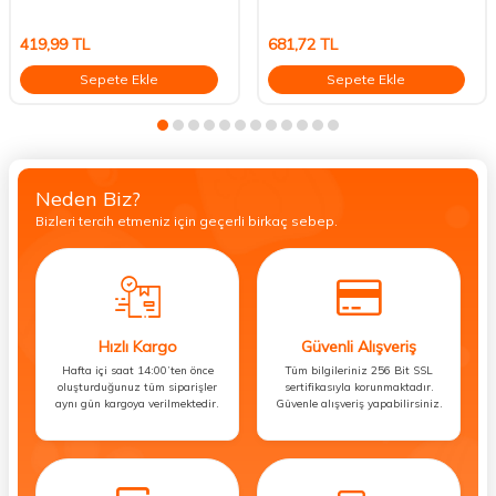
419,99
TL
681,72
TL
Sepete Ekle
Sepete Ekle
Neden Biz?
Bizleri tercih etmeniz için geçerli birkaç sebep.
Hızlı Kargo
Güvenli Alışveriş
Hafta içi saat 14:00’ten önce
Tüm bilgileriniz 256 Bit SSL
oluşturduğunuz tüm siparişler
sertifikasıyla korunmaktadır.
aynı gün kargoya verilmektedir.
Güvenle alışveriş yapabilirsiniz.