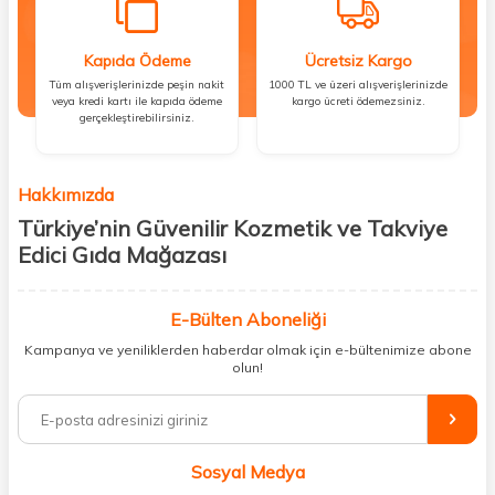
Kapıda Ödeme
Ücretsiz Kargo
Tüm alışverişlerinizde peşin nakit
1000 TL ve üzeri alışverişlerinizde
veya kredi kartı ile kapıda ödeme
kargo ücreti ödemezsiniz.
gerçekleştirebilirsiniz.
Hakkımızda
Türkiye’nin Güvenilir Kozmetik ve Takviye
Edici Gıda Mağazası
Güzellik, sağlık ve iyi hissetmek herkesin hakkı! Biz de bu vizyonla, hem
kişisel bakım hem de takviye edici gıda ürünlerini sizlerle
E-Bülten Aboneliği
buluşturuyoruz. Artık mağaza mağaza dolaşmanıza gerek yok;
Kampanya ve yeniliklerden haberdar olmak için e-bültenimize abone
ihtiyacınız olan her şeyi tek bir çatı altında topluyor ve kapınıza kadar
olun!
güvenle ulaştırıyoruz.
%100 orijinal kozmetik ve sağlık ürünleriyle güzelliğinizi tamamlayabilir,
vücudunuzu desteklemek için güvenilir takviye edici gıdalara
ulaşabilirsiniz. Cilt bakımından saç bakımına, makyajdan vitamin ve
Sosyal Medya
minerallere kadar binlerce ürünü uygun fiyat ve hızlı kargo avantajıyla