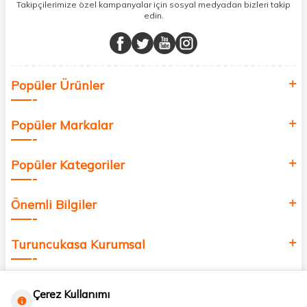
sunuyoruz.
Takipçilerimize özel kampanyalar için sosyal medyadan bizleri takip
edin.
Müşteri memnuniyetini ön planda tutarak, en kaliteli markaları sizlerle
buluşturuyor ve online alışveriş deneyiminizi en iyi hale getiriyoruz.
Sağlık, güzellik ve iyi yaşam için aradığınız her şey burada!
Siz de kendinizi yenilemek, sağlığınızı desteklemek ve güzelliğinize
Popüler Ürünler
değer katmak için bize katılın!
Popüler Markalar
Popüler Kategoriler
Önemli Bilgiler
Turuncukasa Kurumsal
Hızlı Erişim
Çerez Kullanımı