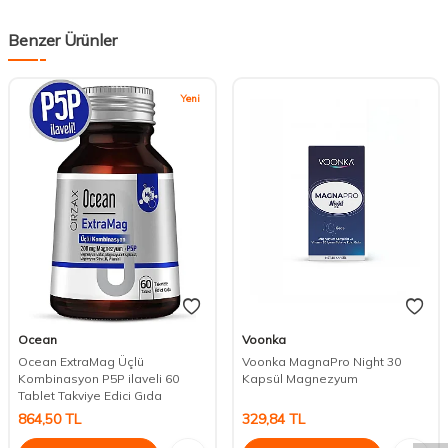
Benzer Ürünler
Yeni
Ocean
Voonka
Ocean ExtraMag Üçlü
Voonka MagnaPro Night 30
Kombinasyon P5P ilaveli 60
Kapsül Magnezyum
DESTEK
Tablet Takviye Edici Gıda
864,50
TL
329,84
TL