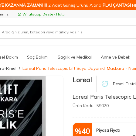
YE KAZANMA ZAMANI !!!
2 Adet Güneş Ürünü Alana
PLAJ ÇANTASI
H
rimiz
Whatsapp Destek Hattı
isel Bakım
Saç Bakımı
Sağlık ve Medikal
Anne ve Bebek
ra-Rimel
Loreal Paris Telescopic Lift Suya Dayanıklı Maskara - Noi
Loreal
Resmi Distr
Loreal Paris Telescopic 
Ürün Kodu:
59020
%
40
Piyasa Fiyatı