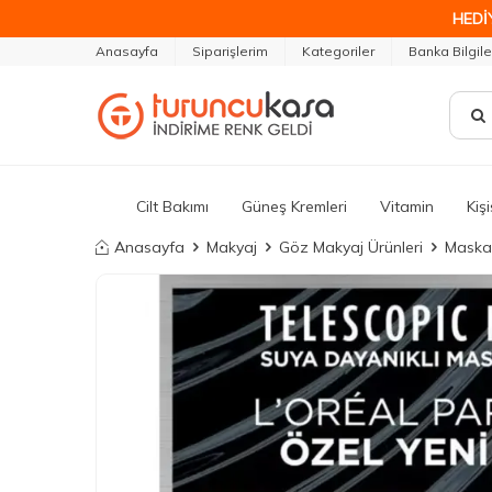
HEDİ
Anasayfa
Siparişlerim
Kategoriler
Banka Bilgile
Cilt Bakımı
Güneş Kremleri
Vitamin
Kiş
Anasayfa
Makyaj
Göz Makyaj Ürünleri
Maska