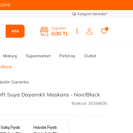
EDİYE
Kargom Nerede?
Sepetim
0
ARA
0,00
TL
0
Makyaj
Süpermarket
Petshop
Outlet
r/Black
ibütör Garantisi
Lift Suya Dayanıklı Maskara - Noir/Black
Barkod:
30164635
Satış Fiyatı
Havale Fiyatı