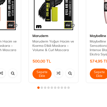
Maruderm
Maybelline
n Hacim ve
Maruderm Yoğun Hacim ve
Maybelline
askara –
Kıvırma Etkili Maskara –
Sensational
th Mascara
Volume & Curl Mascara
Intense Bl
Ekstra Siya
500,00
TL
574,95
T
Sepete
Sepete
Ekle
Ekle