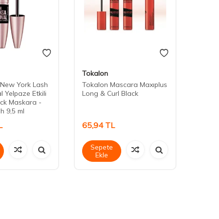
Tokalon
The O
 New York Lash
Tokalon Mascara Maxıplus
The O
 Yelpaze Etkili
Long & Curl Black
Liftin
ack Maskara -
h 9,5 ml
L
65,94
TL
942,
Sepete
Sep
Ekle
Ek