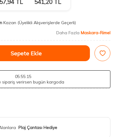
57,94
TL
541,20
TL
n
Kazan
(Üyelikli Alışverişlerde Geçerli)
Daha Fazla
Maskara-Rimel
Sepete Ekle
05
:55
:13
de sipariş verirsen bugün kargoda
 Alanlara
Plaj Çantası Hediye