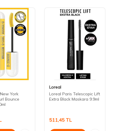
Loreal
Maybe
 New York
Loreal Paris Telescopic Lift
Maybe
url Bounce
Extra Black Maskara 9.9ml
Falsie
0ml
Water
L
511,45
TL
480,