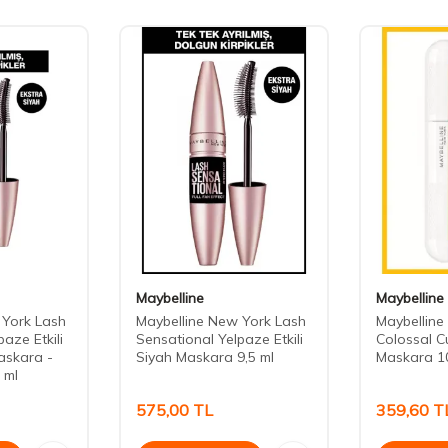
Maybelline
Maybelline
 York Lash
Maybelline New York Lash
Maybelline
aze Etkili
Sensational Yelpaze Etkili
Colossal C
askara -
Siyah Maskara 9,5 ml
Maskara 1
 ml
575,00
TL
359,60
T