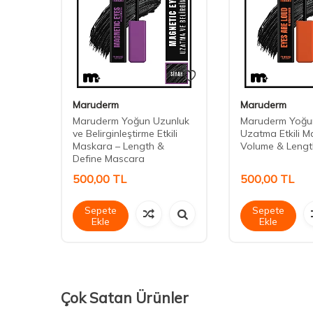
Maruderm
Maruderm
pic
Maruderm Yoğun Uzunluk
Maruderm Yoğu
ra -
ve Belirginleştirme Etkili
Uzatma Etkili M
Maskara – Length &
Volume & Leng
Define Mascara
500,00
TL
500,00
TL
Sepete
Sepete
Ekle
Ekle
Çok Satan Ürünler