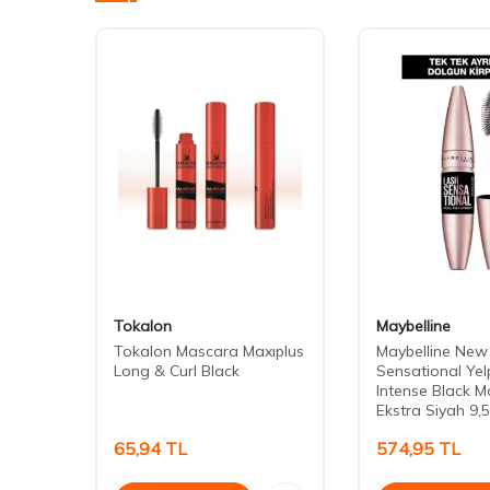
Tokalon
Maybelline
cim ve
Tokalon Mascara Maxıplus
Maybelline New
a –
Long & Curl Black
Sensational Yelp
ara
Intense Black M
Ekstra Siyah 9,5
65,94
TL
574,95
TL