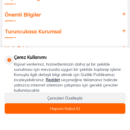
Önemli Bilgiler
Turuncukasa Kurumsal
Hızlı Erişim
Çerez Kullanımı
Kişisel verileriniz, hizmetlerimizin daha iyi bir şekilde
Uygulamalarımız
sunulması için mevzuata uygun bir şekilde toplanıp işlenir.
Konuyla ilgili detaylı bilgi almak için Gizlilik Politikamızı
inceleyebilirsiniz.
Reddet
seçeneğine tıklamanız halinde
Adres & İletişim
yalnızca internet sitemizin çalışması için gerekli çerezler
kullanılacaktır.
Çerezleri Özelleştir
Hepsini Kabul Et
T
-Soft
E-Ticaret
Sistemleriyle Hazırlanmıştır.