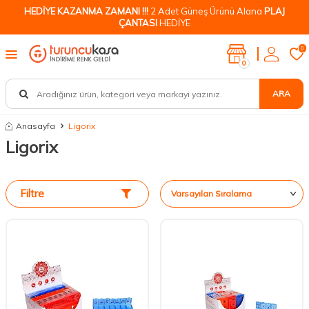
HEDİYE KAZANMA ZAMANI !!!
2 Adet Güneş Ürünü Alana
PLAJ
ÇANTASI
HEDİYE
0
0
ARA
Anasayfa
Ligorix
Ligorix
Filtre