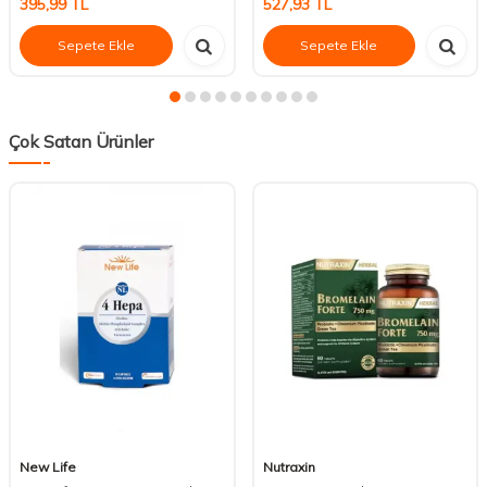
395,99
TL
527,93
TL
Sepete Ekle
Sepete Ekle
Çok Satan Ürünler
New Life
Nutraxin