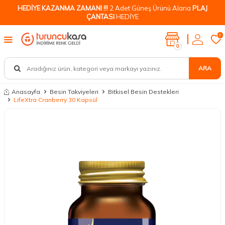
HEDİYE KAZANMA ZAMANI !!!
2 Adet Güneş Ürünü Alana
PLAJ
ÇANTASI
HEDİYE
0
0
ARA
Anasayfa
Besin Takviyeleri
Bitkisel Besin Destekleri
LifeXtra Cranberry 30 Kapsül