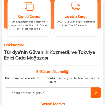
Kapıda Ödeme
Ücretsiz Kargo
Tüm alışverişlerinizde peşin nakit
1000 TL ve üzeri alışverişlerinizde
veya kredi kartı ile kapıda ödeme
kargo ücreti ödemezsiniz.
gerçekleştirebilirsiniz.
Hakkımızda
Türkiye’nin Güvenilir Kozmetik ve Takviye
Edici Gıda Mağazası
Güzellik, sağlık ve iyi hissetmek herkesin hakkı! Biz de bu vizyonla, hem
kişisel bakım hem de takviye edici gıda ürünlerini sizlerle
E-Bülten Aboneliği
buluşturuyoruz. Artık mağaza mağaza dolaşmanıza gerek yok;
Kampanya ve yeniliklerden haberdar olmak için e-bültenimize abone
ihtiyacınız olan her şeyi tek bir çatı altında topluyor ve kapınıza kadar
olun!
güvenle ulaştırıyoruz.
%100 orijinal kozmetik ve sağlık ürünleriyle güzelliğinizi tamamlayabilir,
vücudunuzu desteklemek için güvenilir takviye edici gıdalara
ulaşabilirsiniz. Cilt bakımından saç bakımına, makyajdan vitamin ve
Sosyal Medya