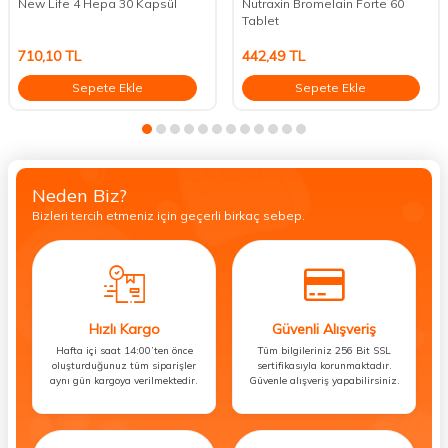
New Life 4 Hepa 30 Kapsül
Nutraxin Bromelain Forte 60
Tablet
710,10
TL
442,49
TL
Sepete Ekle
Sepete Ekle
Neden Biz?
Bizleri tercih etmeniz için geçerli birkaç sebep.
Hızlı Kargo
Güvenli Alışveriş
Hafta içi saat 14:00’ten önce
Tüm bilgileriniz 256 Bit SSL
oluşturduğunuz tüm siparişler
sertifikasıyla korunmaktadır.
aynı gün kargoya verilmektedir.
Güvenle alışveriş yapabilirsiniz.