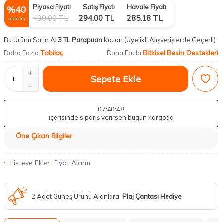
Piyasa Fiyatı
Satış Fiyatı
Havale Fiyatı
%
40
490,00
TL
294,00
TL
285,18
TL
İndirim
Bu Ürünü Satın Al
3 TL Parapuan
Kazan
(Üyelikli Alışverişlerde Geçerli)
Tabilaç
Bitkisel Besin Destekleri
Daha Fazla
Daha Fazla
Sepete Ekle
07
:40
:47
içerisinde sipariş verirsen bugün kargoda
Öne Çıkan Bilgiler
Listeye Ekle
Fiyat Alarmı
2 Adet Güneş Ürünü Alanlara
Plaj Çantası Hediye