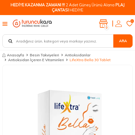
HEDİYE KAZANMA ZAMANI !!!
2 Adet Güneş Ürünü Alana
PLAJ
ÇANTASI
HEDİYE
0
0
ARA
Anasayfa
Besin Takviyeleri
Antioksidanlar
Antioksidan İçeren E Vitaminleri
LifeXtra Bella 30 Tablet