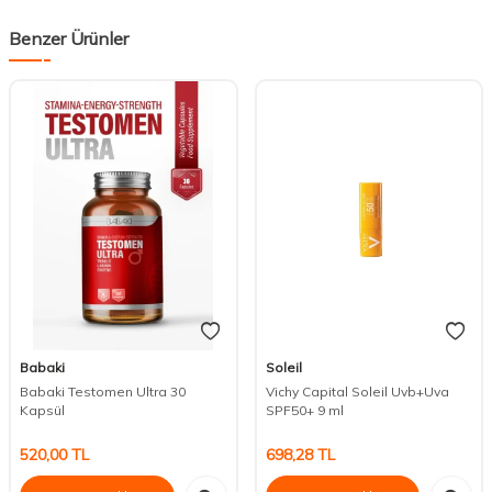
Benzer Ürünler
Babaki
Soleil
Babaki Testomen Ultra 30
Vichy Capital Soleil Uvb+Uva
Kapsül
SPF50+ 9 ml
520,00
TL
698,28
TL