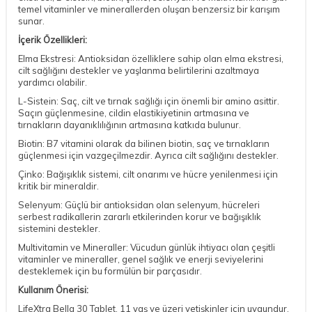
temel vitaminler ve minerallerden oluşan benzersiz bir karışım
sunar.
İçerik Özellikleri:
Elma Ekstresi: Antioksidan özelliklere sahip olan elma ekstresi,
cilt sağlığını destekler ve yaşlanma belirtilerini azaltmaya
yardımcı olabilir.
L-Sistein: Saç, cilt ve tırnak sağlığı için önemli bir amino asittir.
Saçın güçlenmesine, cildin elastikiyetinin artmasına ve
tırnakların dayanıklılığının artmasına katkıda bulunur.
Biotin: B7 vitamini olarak da bilinen biotin, saç ve tırnakların
güçlenmesi için vazgeçilmezdir. Ayrıca cilt sağlığını destekler.
Çinko: Bağışıklık sistemi, cilt onarımı ve hücre yenilenmesi için
kritik bir mineraldir.
Selenyum: Güçlü bir antioksidan olan selenyum, hücreleri
serbest radikallerin zararlı etkilerinden korur ve bağışıklık
sistemini destekler.
Multivitamin ve Mineraller: Vücudun günlük ihtiyacı olan çeşitli
vitaminler ve mineraller, genel sağlık ve enerji seviyelerini
desteklemek için bu formülün bir parçasıdır.
Kullanım Önerisi:
LifeXtra Bella 30 Tablet, 11 yaş ve üzeri yetişkinler için uygundur.