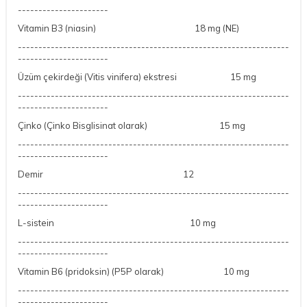
----------------------
Vitamin B3 (niasin)
18 mg (NE)
------------------------------------------------------------------
----------------------
Üzüm çekirdeği (Vitis vinifera) ekstresi
15 mg
------------------------------------------------------------------
----------------------
Çinko (Çinko Bisglisinat olarak)
15 mg
------------------------------------------------------------------
----------------------
Demir
12
------------------------------------------------------------------
----------------------
L-sistein
10 mg
------------------------------------------------------------------
----------------------
Vitamin B6 (pridoksin) (P5P olarak)
10 mg
------------------------------------------------------------------
----------------------