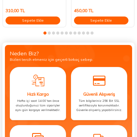
310,00
TL
450,00
TL
Sepete Ekle
Sepete Ekle
Neden Biz?
Bizleri tercih etmeniz için geçerli birkaç sebep.
Hızlı Kargo
Güvenli Alışveriş
Hafta içi saat 14:00’ten önce
Tüm bilgileriniz 256 Bit SSL
oluşturduğunuz tüm siparişler
sertifikasıyla korunmaktadır.
aynı gün kargoya verilmektedir.
Güvenle alışveriş yapabilirsiniz.