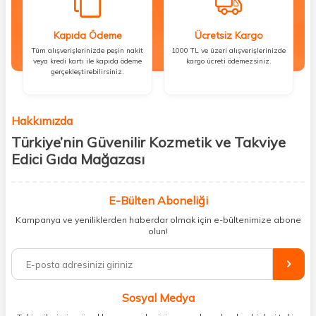
Kapıda Ödeme
Ücretsiz Kargo
Tüm alışverişlerinizde peşin nakit
1000 TL ve üzeri alışverişlerinizde
veya kredi kartı ile kapıda ödeme
kargo ücreti ödemezsiniz.
gerçekleştirebilirsiniz.
Hakkımızda
Türkiye’nin Güvenilir Kozmetik ve Takviye
Edici Gıda Mağazası
Güzellik, sağlık ve iyi hissetmek herkesin hakkı! Biz de bu vizyonla, hem
kişisel bakım hem de takviye edici gıda ürünlerini sizlerle
E-Bülten Aboneliği
buluşturuyoruz. Artık mağaza mağaza dolaşmanıza gerek yok;
Kampanya ve yeniliklerden haberdar olmak için e-bültenimize abone
ihtiyacınız olan her şeyi tek bir çatı altında topluyor ve kapınıza kadar
olun!
güvenle ulaştırıyoruz.
%100 orijinal kozmetik ve sağlık ürünleriyle güzelliğinizi tamamlayabilir,
vücudunuzu desteklemek için güvenilir takviye edici gıdalara
ulaşabilirsiniz. Cilt bakımından saç bakımına, makyajdan vitamin ve
Sosyal Medya
minerallere kadar binlerce ürünü uygun fiyat ve hızlı kargo avantajıyla
sunuyoruz.