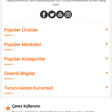
Takipçilerimize özel kampanyalar için sosyal medyadan bizleri takip
edin.
Müşteri memnuniyetini ön planda tutarak, en kaliteli markaları sizlerle
buluşturuyor ve online alışveriş deneyiminizi en iyi hale getiriyoruz.
Sağlık, güzellik ve iyi yaşam için aradığınız her şey burada!
Siz de kendinizi yenilemek, sağlığınızı desteklemek ve güzelliğinize
Popüler Ürünler
değer katmak için bize katılın!
Popüler Markalar
Popüler Kategoriler
Önemli Bilgiler
Turuncukasa Kurumsal
Hızlı Erişim
Çerez Kullanımı