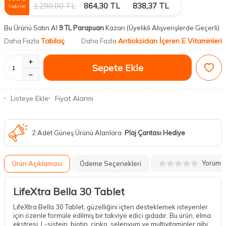
1.290,00
TL
864,30
TL
838,37
TL
İndirim
Bu Ürünü Satın Al
9 TL Parapuan
Kazan
(Üyelikli Alışverişlerde Geçerli)
Tabilaç
Antioksidan İçeren E Vitaminleri
Daha Fazla
Daha Fazla
Sepete Ekle
Listeye Ekle
Fiyat Alarmı
2 Adet Güneş Ürünü Alanlara
Plaj Çantası Hediye
Yorum
Ürün Açıklaması
Ödeme Seçenekleri
LifeXtra Bella 30 Tablet
LifeXtra Bella 30 Tablet, güzelliğini içten desteklemek isteyenler
için özenle formüle edilmiş bir takviye edici gıdadır. Bu ürün, elma
ekstresi, L-sistein, biotin, çinko, selenyum ve multivitaminler gibi