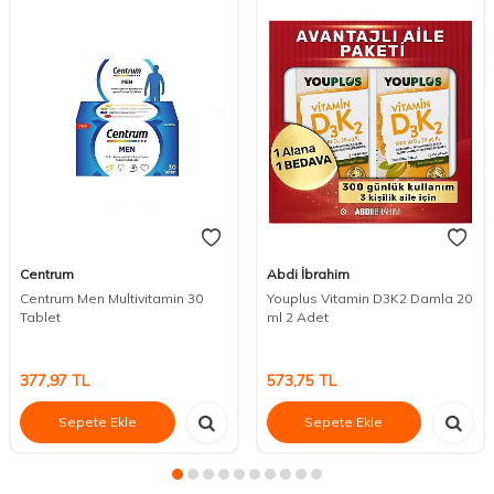
Centrum
Abdi İbrahim
Centrum Men Multivitamin 30
Youplus Vitamin D3K2 Damla 20
Tablet
ml 2 Adet
377,97
TL
573,75
TL
Sepete Ekle
Sepete Ekle