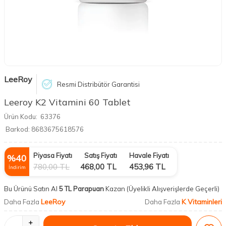
LeeRoy
Resmi Distribütör Garantisi
Leeroy K2 Vitamini 60 Tablet
Ürün Kodu:
63376
Barkod:
8683675618576
Piyasa Fiyatı
Satış Fiyatı
Havale Fiyatı
%
40
780,00
TL
468,00
TL
453,96
TL
İndirim
Bu Ürünü Satın Al
5 TL Parapuan
Kazan
(Üyelikli Alışverişlerde Geçerli)
LeeRoy
K Vitaminleri
Daha Fazla
Daha Fazla