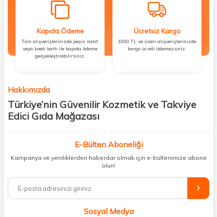
Kapıda Ödeme
Ücretsiz Kargo
Tüm alışverişlerinizde peşin nakit
1000 TL ve üzeri alışverişlerinizde
veya kredi kartı ile kapıda ödeme
kargo ücreti ödemezsiniz.
gerçekleştirebilirsiniz.
Hakkımızda
Türkiye’nin Güvenilir Kozmetik ve Takviye
Edici Gıda Mağazası
Güzellik, sağlık ve iyi hissetmek herkesin hakkı! Biz de bu vizyonla, hem
kişisel bakım hem de takviye edici gıda ürünlerini sizlerle
E-Bülten Aboneliği
buluşturuyoruz. Artık mağaza mağaza dolaşmanıza gerek yok;
Kampanya ve yeniliklerden haberdar olmak için e-bültenimize abone
ihtiyacınız olan her şeyi tek bir çatı altında topluyor ve kapınıza kadar
olun!
güvenle ulaştırıyoruz.
%100 orijinal kozmetik ve sağlık ürünleriyle güzelliğinizi tamamlayabilir,
vücudunuzu desteklemek için güvenilir takviye edici gıdalara
ulaşabilirsiniz. Cilt bakımından saç bakımına, makyajdan vitamin ve
Sosyal Medya
minerallere kadar binlerce ürünü uygun fiyat ve hızlı kargo avantajıyla