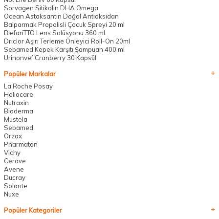
Sorvagen Sitikolin DHA Omega
Ocean Astaksantin Doğal Antioksidan
Balparmak Propolisli Çocuk Spreyi 20 ml
BlefariTTO Lens Solüsyonu 360 ml
Driclor Aşırı Terleme Önleyici Roll-On 20ml
Sebamed Kepek Karşıtı Şampuan 400 ml
Urinonvef Cranberry 30 Kapsül
Popüler Markalar
La Roche Posay
Heliocare
Nutraxin
Bioderma
Mustela
Sebamed
Orzax
Pharmaton
Vichy
Cerave
Avene
Ducray
Solante
Nuxe
Popüler Kategoriler