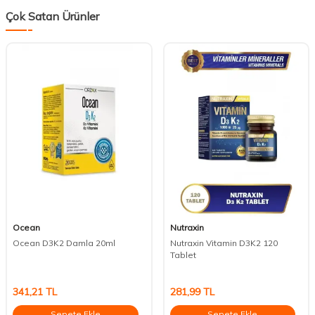
Çok Satan Ürünler
Ocean
Nutraxin
Ocean D3K2 Damla 20ml
Nutraxin Vitamin D3K2 120
Tablet
341,21
TL
281,99
TL
Sepete Ekle
Sepete Ekle