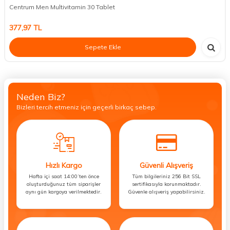
Centrum Men Multivitamin 30 Tablet
377,97
TL
Sepete Ekle
Neden Biz?
Bizleri tercih etmeniz için geçerli birkaç sebep.
Hızlı Kargo
Güvenli Alışveriş
Hafta içi saat 14:00’ten önce
Tüm bilgileriniz 256 Bit SSL
oluşturduğunuz tüm siparişler
sertifikasıyla korunmaktadır.
aynı gün kargoya verilmektedir.
Güvenle alışveriş yapabilirsiniz.