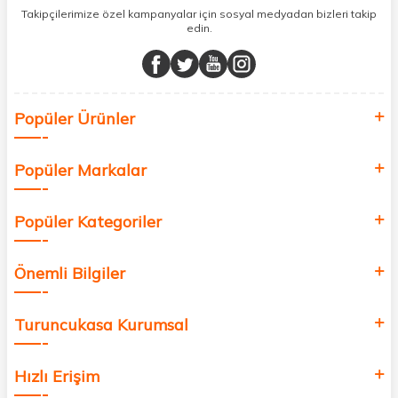
sunuyoruz.
Takipçilerimize özel kampanyalar için sosyal medyadan bizleri takip
edin.
Müşteri memnuniyetini ön planda tutarak, en kaliteli markaları sizlerle
buluşturuyor ve online alışveriş deneyiminizi en iyi hale getiriyoruz.
Sağlık, güzellik ve iyi yaşam için aradığınız her şey burada!
Siz de kendinizi yenilemek, sağlığınızı desteklemek ve güzelliğinize
Popüler Ürünler
değer katmak için bize katılın!
Popüler Markalar
Popüler Kategoriler
Önemli Bilgiler
Turuncukasa Kurumsal
Hızlı Erişim