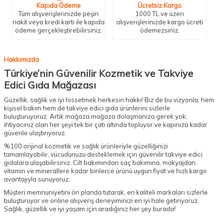
Kapıda Ödeme
Ücretsiz Kargo
Tüm alışverişlerinizde peşin
1000 TL ve üzeri
nakit veya kredi kartı ile kapıda
alışverişlerinizde kargo ücreti
ödeme gerçekleştirebilirsiniz.
ödemezsiniz.
Hakkımızda
Türkiye’nin Güvenilir Kozmetik ve Takviye
Edici Gıda Mağazası
Güzellik, sağlık ve iyi hissetmek herkesin hakkı! Biz de bu vizyonla, hem
kişisel bakım hem de takviye edici gıda ürünlerini sizlerle
buluşturuyoruz. Artık mağaza mağaza dolaşmanıza gerek yok;
ihtiyacınız olan her şeyi tek bir çatı altında topluyor ve kapınıza kadar
güvenle ulaştırıyoruz.
%100 orijinal kozmetik ve sağlık ürünleriyle güzelliğinizi
tamamlayabilir, vücudunuzu desteklemek için güvenilir takviye edici
gıdalara ulaşabilirsiniz. Cilt bakımından saç bakımına, makyajdan
vitamin ve minerallere kadar binlerce ürünü uygun fiyat ve hızlı kargo
avantajıyla sunuyoruz.
Müşteri memnuniyetini ön planda tutarak, en kaliteli markaları sizlerle
buluşturuyor ve online alışveriş deneyiminizi en iyi hale getiriyoruz.
Sağlık, güzellik ve iyi yaşam için aradığınız her şey burada!