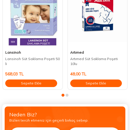
Lansinoh
Artımed
Lansinoh Süt Saklama Poşeti 50
Artımed Süt Saklama Poşeti
li
10lu
568,03
TL
48,00
TL
Sepete Ekle
Sepete Ekle
Neden Biz?
Bizleri tercih etmeniz için geçerli birkaç sebep.