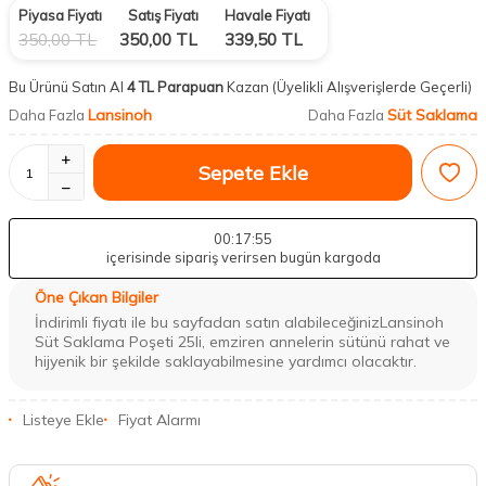
Piyasa Fiyatı
Satış Fiyatı
Havale Fiyatı
350,00
TL
350,00
TL
339,50
TL
Bu Ürünü Satın Al
4 TL Parapuan
Kazan
(Üyelikli Alışverişlerde Geçerli)
Lansinoh
Süt Saklama
Daha Fazla
Daha Fazla
Sepete Ekle
00
:17
:54
içerisinde sipariş verirsen bugün kargoda
Öne Çıkan Bilgiler
İndirimli fiyatı ile bu sayfadan satın alabileceğinizLansinoh
Süt Saklama Poşeti 25li, emziren annelerin sütünü rahat ve
hijyenik bir şekilde saklayabilmesine yardımcı olacaktır.
Listeye Ekle
Fiyat Alarmı