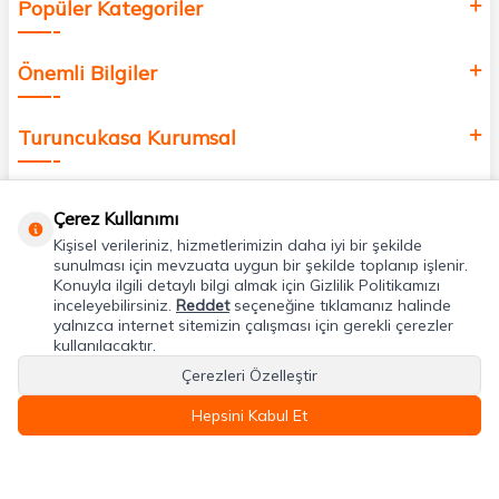
Popüler Kategoriler
Önemli Bilgiler
Turuncukasa Kurumsal
Hızlı Erişim
Çerez Kullanımı
Kişisel verileriniz, hizmetlerimizin daha iyi bir şekilde
Uygulamalarımız
sunulması için mevzuata uygun bir şekilde toplanıp işlenir.
Konuyla ilgili detaylı bilgi almak için Gizlilik Politikamızı
inceleyebilirsiniz.
Reddet
seçeneğine tıklamanız halinde
yalnızca internet sitemizin çalışması için gerekli çerezler
Adres & İletişim
kullanılacaktır.
Çerezleri Özelleştir
Hepsini Kabul Et