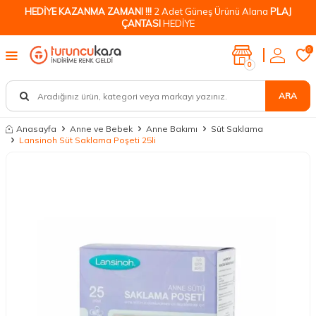
HEDİYE KAZANMA ZAMANI !!!
2 Adet Güneş Ürünü Alana
PLAJ
ÇANTASI
HEDİYE
0
0
ARA
Anasayfa
Anne ve Bebek
Anne Bakımı
Süt Saklama
Lansinoh Süt Saklama Poşeti 25li