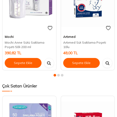
Mochi
Artımed
Mochi Anne Sütü Saklama
Artımed Süt Saklama Poşeti
Poşeti 50li 200 ml
10lu
390,82
TL
48,00
TL
Sepete Ekle
Sepete Ekle
Çok Satan Ürünler