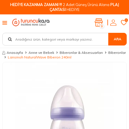
HEDİYE KAZANMA ZAMANI !!!
2 Adet Güneş Ürünü Alana
PLAJ
ÇANTASI
HEDİYE
0
0
ARA
Anasayfa
Anne ve Bebek
Biberonlar & Aksesuarları
Biberonlar
Lansinoh NaturalWave Biberon 240ml