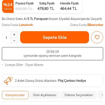
Piyasa Fiyatı
Satış Fiyatı
Havale Fiyatı
%
24
630,00
TL
478,80
TL
464,44
TL
İndirim
Bu Ürünü Satın Al
5 TL Parapuan
Kazan
(Üyelikli Alışverişlerde Geçerli)
Lansinoh
Biberonlar
Daha Fazla
Daha Fazla
Sepete Ekle
15
:56
:18
içerisinde sipariş verirsen yarın kargoda
Listeye Ekle
Fiyat Alarmı
2 Adet Güneş Ürünü Alanlara
Plaj Çantası Hediye
Kampanyalar
Ürün Açıklaması
Ödeme Seçenekleri