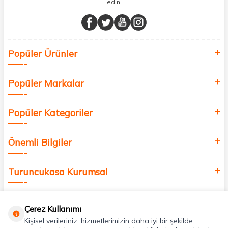
edin.
Müşteri memnuniyetini ön planda tutarak, en kaliteli markaları sizlerle
buluşturuyor ve online alışveriş deneyiminizi en iyi hale getiriyoruz.
Sağlık, güzellik ve iyi yaşam için aradığınız her şey burada!
Siz de kendinizi yenilemek, sağlığınızı desteklemek ve güzelliğinize
Popüler Ürünler
değer katmak için bize katılın!
Popüler Markalar
Popüler Kategoriler
Önemli Bilgiler
Turuncukasa Kurumsal
Hızlı Erişim
Çerez Kullanımı
Kişisel verileriniz, hizmetlerimizin daha iyi bir şekilde