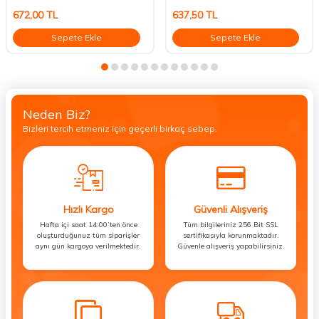
672,00
TL
637,50
TL
Sepete Ekle
Sepete Ekle
Neden Biz?
Bizleri tercih etmeniz için geçerli birkaç sebep.
Hızlı Kargo
Güvenli Alışveriş
Hafta içi saat 14:00’ten önce
Tüm bilgileriniz 256 Bit SSL
oluşturduğunuz tüm siparişler
sertifikasıyla korunmaktadır.
aynı gün kargoya verilmektedir.
Güvenle alışveriş yapabilirsiniz.