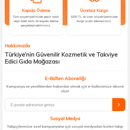
Kapıda Ödeme
Ücretsiz Kargo
Tüm alışverişlerinizde peşin nakit
1000 TL ve üzeri alışverişlerinizde
veya kredi kartı ile kapıda ödeme
kargo ücreti ödemezsiniz.
gerçekleştirebilirsiniz.
Hakkımızda
Türkiye’nin Güvenilir Kozmetik ve Takviye
Edici Gıda Mağazası
Güzellik, sağlık ve iyi hissetmek herkesin hakkı! Biz de bu vizyonla, hem
kişisel bakım hem de takviye edici gıda ürünlerini sizlerle
E-Bülten Aboneliği
buluşturuyoruz. Artık mağaza mağaza dolaşmanıza gerek yok;
Kampanya ve yeniliklerden haberdar olmak için e-bültenimize abone
ihtiyacınız olan her şeyi tek bir çatı altında topluyor ve kapınıza kadar
olun!
güvenle ulaştırıyoruz.
%100 orijinal kozmetik ve sağlık ürünleriyle güzelliğinizi tamamlayabilir,
vücudunuzu desteklemek için güvenilir takviye edici gıdalara
ulaşabilirsiniz. Cilt bakımından saç bakımına, makyajdan vitamin ve
Sosyal Medya
minerallere kadar binlerce ürünü uygun fiyat ve hızlı kargo avantajıyla
sunuyoruz.
Takipçilerimize özel kampanyalar için sosyal medyadan bizleri takip