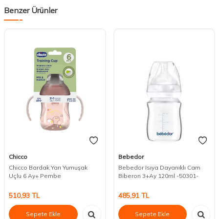
Benzer Ürünler
Chicco
Bebedor
Chicco Bardak Yarı Yumuşak
Bebedor Isıya Dayanıklı Cam
Uçlu 6 Ay+ Pembe
Biberon 3+Ay 120ml -50301-
510,93
TL
485,91
TL
Sepete Ekle
Sepete Ekle