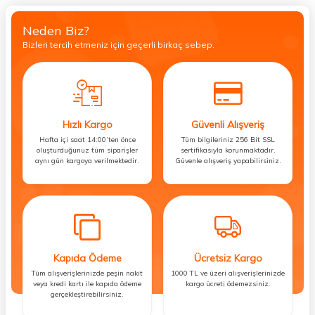
Neden Biz?
Bizleri tercih etmeniz için geçerli birkaç sebep.
Hızlı Kargo
Güvenli Alışveriş
Hafta içi saat 14:00’ten önce
Tüm bilgileriniz 256 Bit SSL
oluşturduğunuz tüm siparişler
sertifikasıyla korunmaktadır.
aynı gün kargoya verilmektedir.
Güvenle alışveriş yapabilirsiniz.
Kapıda Ödeme
Ücretsiz Kargo
Tüm alışverişlerinizde peşin nakit
1000 TL ve üzeri alışverişlerinizde
veya kredi kartı ile kapıda ödeme
kargo ücreti ödemezsiniz.
gerçekleştirebilirsiniz.