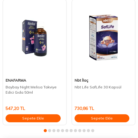
ENAFARMA
Nbt İlaç
Baybay Night Melisa Takviye
Nbt Life SafLife 30 Kapsül
Edici Gıda 50ml
547,20
TL
730,86
TL
Sepete Ekle
Sepete Ekle