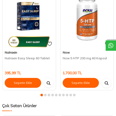
DESTEK
Nutraxin
Now
Nutraxin Easy Sleep 60 Tablet
Now 5 HTP 200 mg 60 Kapsül
395,99
TL
1.700,00
TL
Sepete Ekle
Sepete Ekle
Çok Satan Ürünler