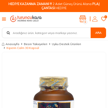
HEDİYE KAZANMA ZAMANI !!!
2 Adet Güneş Ürünü Alana
PLAJ
ÇANTASI
HEDİYE
0
0
ARA
Anasayfa
Besin Takviyeleri
Uyku Destek Ürünleri
Kiperin Calm 30 Kapsül