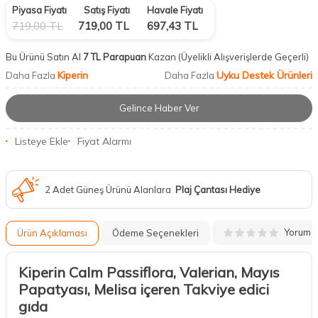
Piyasa Fiyatı
Satış Fiyatı
Havale Fiyatı
719,00
TL
719,00
TL
697,43
TL
Bu Ürünü Satın Al
7 TL Parapuan
Kazan
(Üyelikli Alışverişlerde Geçerli)
Kiperin
Uyku Destek Ürünleri
Daha Fazla
Daha Fazla
Gelince Haber Ver
Listeye Ekle
Fiyat Alarmı
2 Adet Güneş Ürünü Alanlara
Plaj Çantası Hediye
Yorum
Ürün Açıklaması
Ödeme Seçenekleri
Kiperin Calm Passiflora,
Valerian, Mayıs
Papatyası, Melisa içeren Takviye edici
gıda