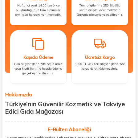
Hafta içi saat 14:00’ten önce
Tüm bilgileriniz 256 Bit SSL
oluşturduğunuz tüm siparişler
sertifikasıyla korunmaktadır.
aynı gün kargoya verilmektedir.
Güvenle alışveriş yapabilirsiniz.
Kapıda Ödeme
Ücretsiz Kargo
Tüm alışverişlerinizde peşin nakit
1000 TL ve üzeri alışverişlerinizde
veya kredi kartı ile kapıda ödeme
kargo ücreti ödemezsiniz.
gerçekleştirebilirsiniz.
Hakkımızda
Türkiye’nin Güvenilir Kozmetik ve Takviye
Edici Gıda Mağazası
Güzellik, sağlık ve iyi hissetmek herkesin hakkı! Biz de bu vizyonla, hem
kişisel bakım hem de takviye edici gıda ürünlerini sizlerle
E-Bülten Aboneliği
buluşturuyoruz. Artık mağaza mağaza dolaşmanıza gerek yok;
Kampanya ve yeniliklerden haberdar olmak için e-bültenimize abone