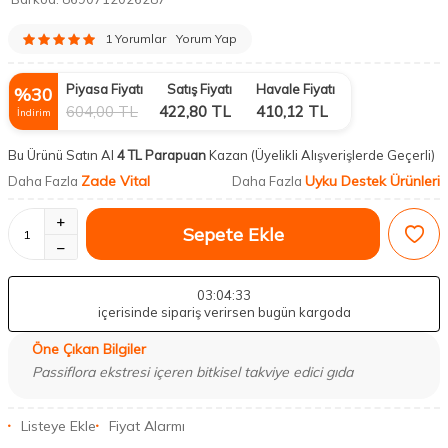
1 Yorumlar
Yorum Yap
Piyasa Fiyatı
Satış Fiyatı
Havale Fiyatı
%
30
604,00
TL
422,80
TL
410,12
TL
İndirim
Bu Ürünü Satın Al
4 TL Parapuan
Kazan
(Üyelikli Alışverişlerde Geçerli)
Zade Vital
Uyku Destek Ürünleri
Daha Fazla
Daha Fazla
Sepete Ekle
03
:04
:32
içerisinde sipariş verirsen bugün kargoda
Öne Çıkan Bilgiler
Passiflora ekstresi içeren bitkisel takviye edici gıda
Listeye Ekle
Fiyat Alarmı