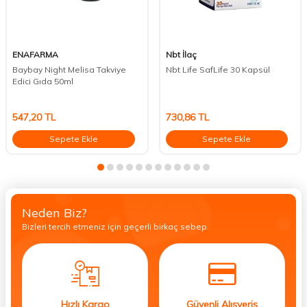
ENAFARMA
Nbt İlaç
Baybay Night Melisa Takviye
Nbt Life SafLife 30 Kapsül
Edici Gıda 50ml
547,20
TL
730,86
TL
Sepete Ekle
Sepete Ekle
Neden Biz?
Bizleri tercih etmeniz için geçerli birkaç sebep.
Hızlı Kargo
Güvenli Alışveriş