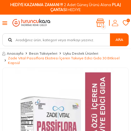
HEDİYE KAZANMA ZAMANI !!!
2 Adet Güneş Ürünü Alana
PLAJ
ÇANTASI
HEDİYE
0
0
ARA
Anasayfa
Besin Takviyeleri
Uyku Destek Ürünleri
Zade Vital Passiflora Ekstresi İçeren Takviye Edici Gıda 30 Bitkisel
Kapsül