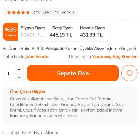
2 Yorumlar
Yorum Yap
Piyasa Fiyatı
Satış Fiyatı
Havale Fiyatı
%
35
684,90
TL
445,19
TL
431,83
TL
İndirim
Bu Ürünü Satın Al
4 TL Parapuan
Kazan
(Üyelikli Alışverişlerde Geçerli)
John Frieda
Yıpranmış Saç Kremleri
Daha Fazla
Daha Fazla
Sepete Ekle
Öne Çıkan Bilgiler
Güvenle kullanabileceğiniz, John Frieda Full Repair
Conditioner 250 ml İşlem Görmüş Saçlar İçin Onarıcı Saç
Kremi, ucuz fiyata satın almak için, sayfamızdaki indirim
kampanyalarını takip edebilirsiniz.
Listeye Ekle
Fiyat Alarmı