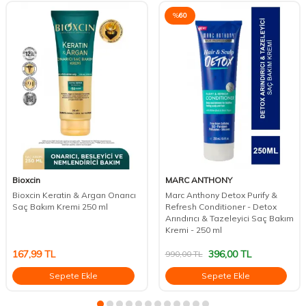
%
60
Bioxcin
MARC ANTHONY
Bioxcin Keratin & Argan Onarıcı
Marc Anthony Detox Purify &
Saç Bakım Kremi 250 ml
Refresh Conditioner - Detox
Arındırıcı & Tazeleyici Saç Bakım
Kremi - 250 ml
167,99
TL
396,00
TL
990,00
TL
Sepete Ekle
Sepete Ekle