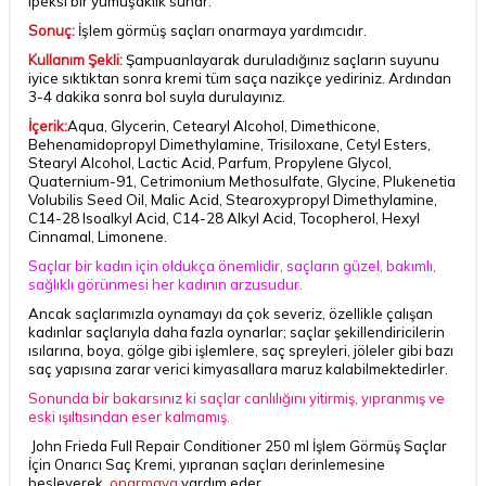
ipeksi bir yumuşaklık sunar.
Sonuç:
İşlem görmüş saçları onarmaya yardımcıdır.
Kullanım Şekli:
Şampuanlayarak duruladığınız saçların suyunu
iyice sıktıktan sonra kremi tüm saça nazikçe yediriniz. Ardından
3-4 dakika sonra bol suyla durulayınız.
İçerik:
Aqua, Glycerin, Cetearyl Alcohol, Dimethicone,
Behenamidopropyl Dimethylamine, Trisiloxane, Cetyl Esters,
Stearyl Alcohol, Lactic Acid, Parfum, Propylene Glycol,
Quaternium-91, Cetrimonium Methosulfate, Glycine, Plukenetia
Volubilis Seed Oil, Malic Acid, Stearoxypropyl Dimethylamine,
C14-28 Isoalkyl Acid, C14-28 Alkyl Acid, Tocopherol, Hexyl
Cinnamal, Limonene.
Saçlar bir kadın için oldukça önemlidir, saçların güzel, bakımlı,
sağlıklı görünmesi her kadının arzusudur.
Ancak saçlarımızla oynamayı da çok severiz, özellikle çalışan
kadınlar saçlarıyla daha fazla oynarlar; saçlar şekillendiricilerin
ısılarına, boya, gölge gibi işlemlere, saç spreyleri, jöleler gibi bazı
saç yapısına zarar verici kimyasallara maruz kalabilmektedirler.
Sonunda bir bakarsınız ki saçlar canlılığını yitirmiş, yıpranmış ve
eski ışıltısından eser kalmamış.
John Frieda Full Repair Conditioner 250 ml İşlem Görmüş Saçlar
İçin Onarıcı Saç Kremi, yıpranan saçları derinlemesine
besleyerek,
onarmaya
yardım eder.