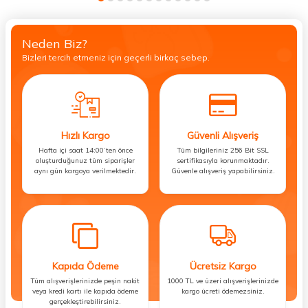
Neden Biz?
Bizleri tercih etmeniz için geçerli birkaç sebep.
Hızlı Kargo
Güvenli Alışveriş
Hafta içi saat 14:00’ten önce
Tüm bilgileriniz 256 Bit SSL
oluşturduğunuz tüm siparişler
sertifikasıyla korunmaktadır.
aynı gün kargoya verilmektedir.
Güvenle alışveriş yapabilirsiniz.
Kapıda Ödeme
Ücretsiz Kargo
Tüm alışverişlerinizde peşin nakit
1000 TL ve üzeri alışverişlerinizde
veya kredi kartı ile kapıda ödeme
kargo ücreti ödemezsiniz.
gerçekleştirebilirsiniz.