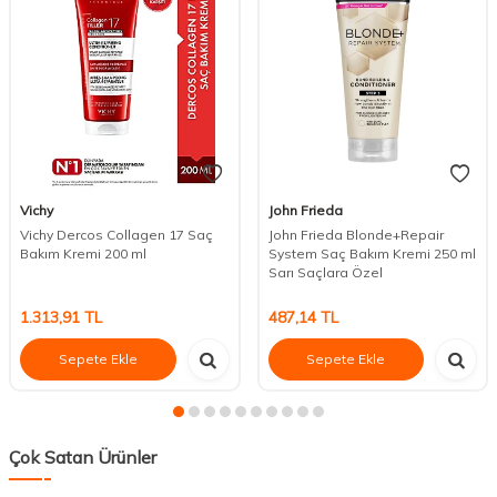
Vichy
John Frieda
Vichy Dercos Collagen 17 Saç
John Frieda Blonde+Repair
Bakım Kremi 200 ml
System Saç Bakım Kremi 250 ml
Sarı Saçlara Özel
1.313,91
TL
487,14
TL
Sepete Ekle
Sepete Ekle
Çok Satan Ürünler