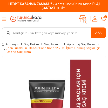
HEDİYE KAZANMA ZAMANI !!!
2 Adet Güneş Ürünü Alana
PLAJ
ÇANTASI
HEDİYE
0
0
ARA
Anasayfa
Saç Bakımı
Saç Kremleri
Yıpranmış Saç Kremleri
John Frieda Full Repair Conditioner 250 ml İşlem Görmüş Saçlar İçin
Onarıcı Saç Kremi