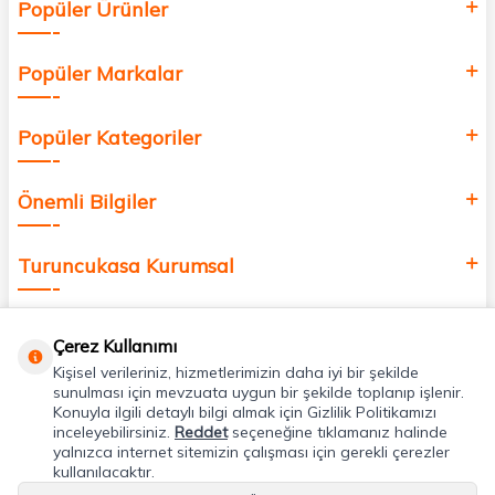
Popüler Ürünler
değer katmak için bize katılın!
Popüler Markalar
Popüler Kategoriler
Önemli Bilgiler
Turuncukasa Kurumsal
Hızlı Erişim
Çerez Kullanımı
Kişisel verileriniz, hizmetlerimizin daha iyi bir şekilde
Uygulamalarımız
sunulması için mevzuata uygun bir şekilde toplanıp işlenir.
Konuyla ilgili detaylı bilgi almak için Gizlilik Politikamızı
inceleyebilirsiniz.
Reddet
seçeneğine tıklamanız halinde
yalnızca internet sitemizin çalışması için gerekli çerezler
Adres & İletişim
kullanılacaktır.