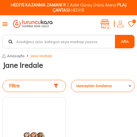
HEDİYE KAZANMA ZAMANI !!!
2 Adet Güneş Ürünü Alana
PLAJ
ÇANTASI
HEDİYE
0
0
ARA
Anasayfa
Jane Iredale
Jane Iredale
Filtre