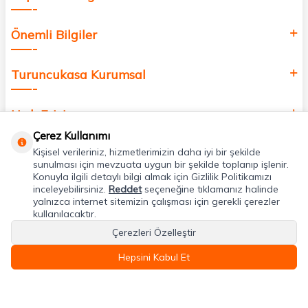
Önemli Bilgiler
Turuncukasa Kurumsal
Hızlı Erişim
Çerez Kullanımı
Kişisel verileriniz, hizmetlerimizin daha iyi bir şekilde
Uygulamalarımız
sunulması için mevzuata uygun bir şekilde toplanıp işlenir.
Konuyla ilgili detaylı bilgi almak için Gizlilik Politikamızı
inceleyebilirsiniz.
Reddet
seçeneğine tıklamanız halinde
Adres & İletişim
yalnızca internet sitemizin çalışması için gerekli çerezler
kullanılacaktır.
Çerezleri Özelleştir
Hepsini Kabul Et
T
-Soft
E-Ticaret
Sistemleriyle Hazırlanmıştır.