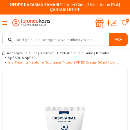
HEDİYE KAZANMA ZAMANI !!!
2 Adet Güneş Ürünü Alana
PLAJ
ÇANTASI
HEDİYE
0
0
ARA
Anasayfa
Güneş Kremleri
Yetişkinler İçin Güneş Kremleri
Spf 50+ & spf 50
Isıs Pharma Neotone Radiance Tinted SPF 50 Cream 30 ml - Light