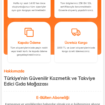
Hafta içi saat 14:00’ten önce
Tüm bilgileriniz 256 Bit SSL
oluşturduğunuz tüm siparişler
sertifikasıyla korunmaktadır.
aynı gün kargoya verilmektedir.
Güvenle alışveriş yapabilirsiniz.
Kapıda Ödeme
Ücretsiz Kargo
Tüm alışverişlerinizde peşin nakit
1000 TL ve üzeri alışverişlerinizde
veya kredi kartı ile kapıda ödeme
kargo ücreti ödemezsiniz.
gerçekleştirebilirsiniz.
Hakkımızda
Türkiye’nin Güvenilir Kozmetik ve Takviye
Edici Gıda Mağazası
Güzellik, sağlık ve iyi hissetmek herkesin hakkı! Biz de bu vizyonla, hem
kişisel bakım hem de takviye edici gıda ürünlerini sizlerle
E-Bülten Aboneliği
buluşturuyoruz. Artık mağaza mağaza dolaşmanıza gerek yok;
Kampanya ve yeniliklerden haberdar olmak için e-bültenimize abone