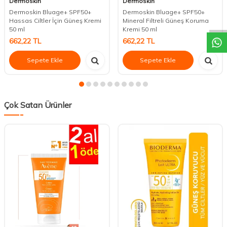
Dermoskin
Dermoskin
DESTEK
Dermoskin Bluage+ SPF50+
Dermoskin Bluage+ SPF50+
Hassas Ciltler İçin Güneş Kremi
Mineral Filtreli Güneş Koruma
50 ml
Kremi 50 ml
662,22
TL
662,22
TL
Sepete Ekle
Sepete Ekle
Çok Satan Ürünler