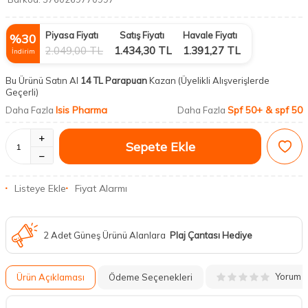
Piyasa Fiyatı
Satış Fiyatı
Havale Fiyatı
%
30
2.049,00
TL
1.434,30
TL
1.391,27
TL
İndirim
Bu Ürünü Satın Al
14 TL Parapuan
Kazan
(Üyelikli Alışverişlerde
Geçerli)
Isis Pharma
Spf 50+ & spf 50
Daha Fazla
Daha Fazla
Sepete Ekle
Listeye Ekle
Fiyat Alarmı
2 Adet Güneş Ürünü Alanlara
Plaj Çantası Hediye
Yorum
Ürün Açıklaması
Ödeme Seçenekleri