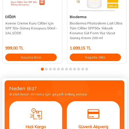
DİĞER
Bioderma
Avene Creme Kuru Ciltler için
Bioderma Photoderm Lait Ultra
SPF 50+ Güneş Koruyucu 50ml -
Tüm Ciltler SPF50+ Yüksek
2AL1ÖDE
Koruma Süt Form Yüz Vücut
Güneş Kremi 200 ml
999,00
TL
1.699,15
TL
Sepete Ekle
Sepete Ekle
Neden Biz?
Bizleri tercih etmeniz için geçerli birkaç sebep.
Hızlı Kargo
Güvenli Alışveriş