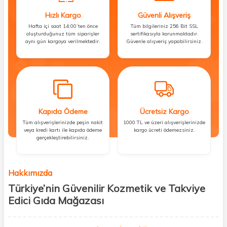
Hızlı Kargo
Güvenli Alışveriş
Hafta içi saat 14:00’ten önce
Tüm bilgileriniz 256 Bit SSL
oluşturduğunuz tüm siparişler
sertifikasıyla korunmaktadır.
aynı gün kargoya verilmektedir.
Güvenle alışveriş yapabilirsiniz.
Kapıda Ödeme
Ücretsiz Kargo
Tüm alışverişlerinizde peşin nakit
1000 TL ve üzeri alışverişlerinizde
veya kredi kartı ile kapıda ödeme
kargo ücreti ödemezsiniz.
gerçekleştirebilirsiniz.
Hakkımızda
Türkiye’nin Güvenilir Kozmetik ve Takviye
Edici Gıda Mağazası
Güzellik, sağlık ve iyi hissetmek herkesin hakkı! Biz de bu vizyonla, hem
kişisel bakım hem de takviye edici gıda ürünlerini sizlerle