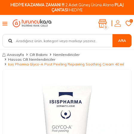
HEDİYE KAZANMA ZAMANI !!!
2 Adet Güneş Ürünü Alana
PLAJ
ÇANTASI
HEDİYE
0
0
ARA
Anasayfa
Cilt Bakımı
Nemlendiriciler
Hassas Cilt Nemlendiriciler
Isıs Pharma Glyco-A Post Peeling Repairing Soothing Cream 40 ml