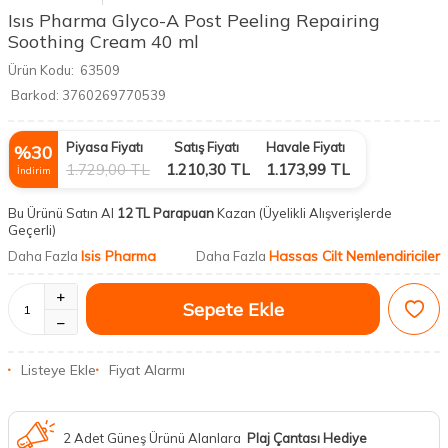
Isıs Pharma Glyco-A Post Peeling Repairing
Soothing Cream 40 ml
Ürün Kodu:
63509
Barkod:
3760269770539
Piyasa Fiyatı
Satış Fiyatı
Havale Fiyatı
%
30
1.729,00
TL
1.210,30
TL
1.173,99
TL
İndirim
Bu Ürünü Satın Al
12 TL Parapuan
Kazan
(Üyelikli Alışverişlerde
Geçerli)
Isis Pharma
Hassas Cilt Nemlendiriciler
Daha Fazla
Daha Fazla
Sepete Ekle
Listeye Ekle
Fiyat Alarmı
2 Adet Güneş Ürünü Alanlara
Plaj Çantası Hediye