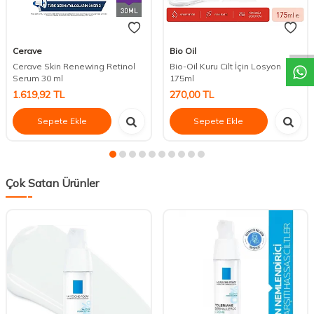
DESTEK
Cerave
Bio Oil
Cerave Skin Renewing Retinol
Bio-Oil Kuru Cilt İçin Losyon
Serum 30 ml
175ml
1.619,92
TL
270,00
TL
Sepete Ekle
Sepete Ekle
Çok Satan Ürünler