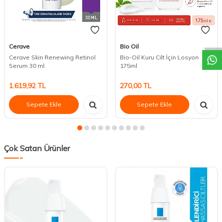
DESTEK
Cerave
Bio Oil
Cerave Skin Renewing Retinol
Bio-Oil Kuru Cilt İçin Losyon
Serum 30 ml
175ml
1.619,92
TL
270,00
TL
Sepete Ekle
Sepete Ekle
Çok Satan Ürünler