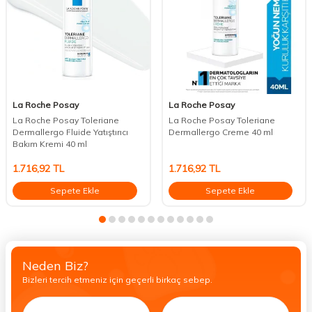
La Roche Posay
La Roche Posay
La Roche Posay Toleriane
La Roche Posay Toleriane
Dermallergo Fluide Yatıştırıcı
Dermallergo Creme 40 ml
Bakım Kremi 40 ml
1.716,92
TL
1.716,92
TL
Sepete Ekle
Sepete Ekle
Neden Biz?
Bizleri tercih etmeniz için geçerli birkaç sebep.