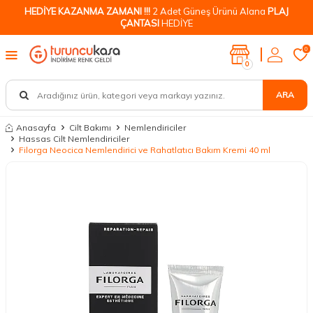
HEDİYE KAZANMA ZAMANI !!!
2 Adet Güneş Ürünü Alana
PLAJ
ÇANTASI
HEDİYE
0
0
ARA
Anasayfa
Cilt Bakımı
Nemlendiriciler
Hassas Cilt Nemlendiriciler
Filorga Neocica Nemlendirici ve Rahatlatıcı Bakım Kremi 40 ml