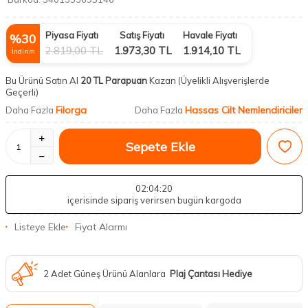
Piyasa Fiyatı
Satış Fiyatı
Havale Fiyatı
%
30
2.819,00
TL
1.973,30
TL
1.914,10
TL
İndirim
Bu Ürünü Satın Al
20 TL Parapuan
Kazan
(Üyelikli Alışverişlerde
Geçerli)
Filorga
Hassas Cilt Nemlendiriciler
Daha Fazla
Daha Fazla
Sepete Ekle
02
:04
:19
içerisinde sipariş verirsen bugün kargoda
Listeye Ekle
Fiyat Alarmı
2 Adet Güneş Ürünü Alanlara
Plaj Çantası Hediye